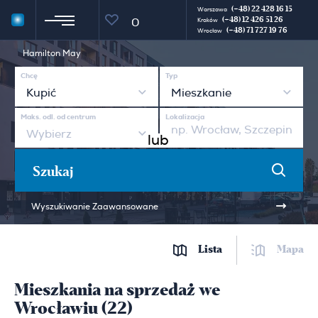
(+48) 22 428 16 15
Warszawa
(+48) 12 426 51 26
0
Kraków
(+48) 71 727 19 76
Wrocław
Hamilton May
Chcę
Typ
Kupić
Mieszkanie
Maks. odl. od centrum
Lokalizacja
Wybierz
lub
Szukaj
Wyszukiwanie Zaawansowane
Lista
Mapa
Mieszkania na sprzedaż we
Wrocławiu (22)