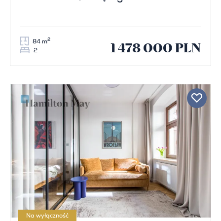
2
84 m
1 478 000 PLN
2
Na wyłączność