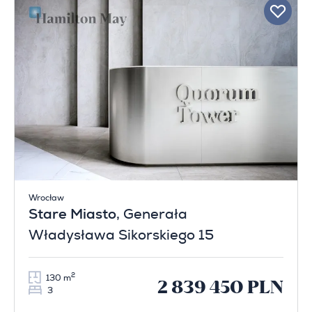
Wrocław
Stare Miasto
, Generała
Władysława Sikorskiego 15
2
130 m
2 839 450 PLN
3