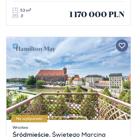
2
53 m
1 170 000 PLN
2
Na wyłączność
Wrocław
Śródmieście
, Świętego Marcina