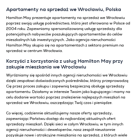
Apartamenty na sprzedaż we Wrocławiu, Polska
Hamilton May prezentuje apartamenty na sprzedaż we Wrocławiu
poprzez swoją usługę pośrednictwa, która jest oferowana w Polsce od
2004 roku. Zapewniamy spersonalizowaną usługę sprzedaży dla
potencjalnych nabywców poszukujących apartamentów do celów
mieszkalnych lub inwestycyjnych. Jako agencja nieruchomości
Hamilton May skupia się na apartamentach z sektora premium na
sprzedaż w centrum Wrocławia.
Korzyści z korzystania z usług Hamilton May przy
zakupie mieszkania we Wrocławiu
Wyróżniamy się spośród innych agencji nieruchomości we Wrocławiu
dzięki zespołowi doświadczonych pośredników, którzy przeprowadzą
Cię przez proces zakupu i zapewnią bezpieczną obsługę sprzedaży
apartamentu. Działamy w interesie Twoim jako kupującego i mamy na
celu dodanie wartości poprzez znalezienie najlepszych mieszkań na
sprzedaż we Wrocławiu, oszczędzając Twój czas i pieniądze.
Co więcej, codziennie aktualizujemy nasze oferty sprzedaży,
zapewniając Państwu dostęp do najbardziej aktualnych ofert
sprzedaży mieszkań. Dzięki sieci w całym Wrocławiu, w tym innych
agencji nieruchomości i deweloperów, nasz zespół nieustannie
pozyskuje nowe i atrakcyjne mieszkania na sprzedaż, z których wiele