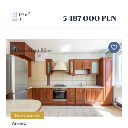
2
177 m
5 487 000 PLN
2
Na wyłączność
Wrocław