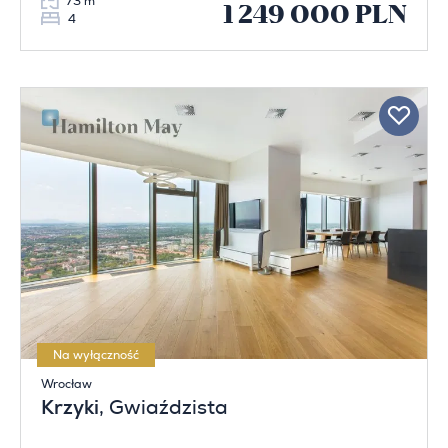
73 m
1 249 000 PLN
4
Na wyłączność
Wrocław
Krzyki
, Gwiaździsta