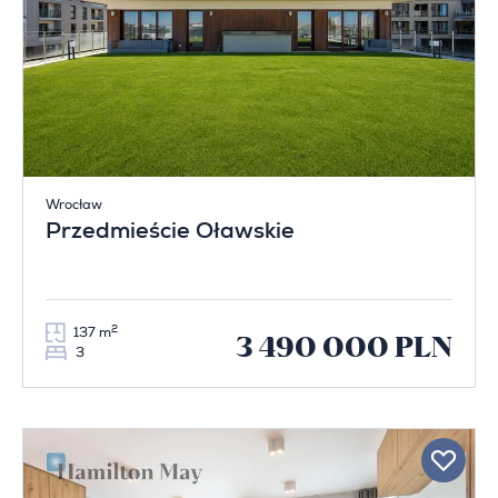
Wrocław
Przedmieście Oławskie
2
137 m
3 490 000 PLN
3