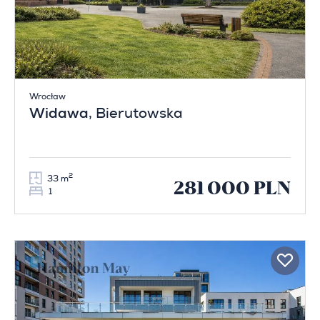
Wrocław
Widawa
, Bierutowska
2
33 m
281 000 PLN
1