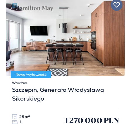
Nowa/wyłączność
Wrocław
Szczepin
, Generała Władysława
Sikorskiego
2
58 m
1 270 000 PLN
1