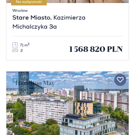
Na wyłączność
Wrocław
Stare Miasto
, Kazimierza
Michalczyka 3a
2
71 m
1 568 820 PLN
2