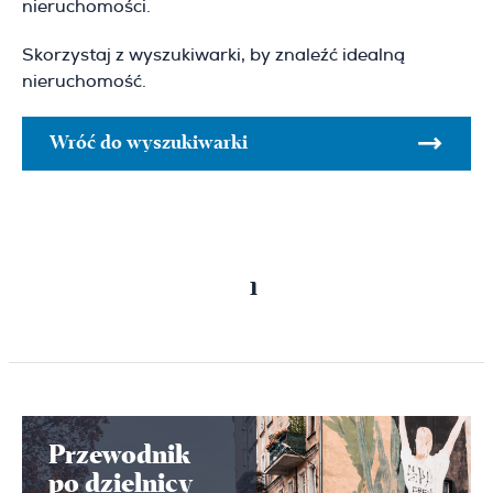
nieruchomości.
Skorzystaj z wyszukiwarki, by znaleźć idealną
nieruchomość.
Wróć do wyszukiwarki
Poprzednia
Następna
1
strona
strona
Przewodnik
po dzielnicy