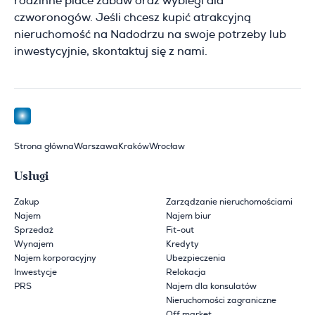
rodzinne place zabaw oraz wybiegi dla
czworonogów. Jeśli chcesz kupić atrakcyjną
nieruchomość na Nadodrzu na swoje potrzeby lub
inwestycyjnie, skontaktuj się z nami.
Strona główna
Warszawa
Kraków
Wrocław
Usługi
Zakup
Zarządzanie nieruchomościami
Najem
Najem biur
Sprzedaż
Fit-out
Wynajem
Kredyty
Najem korporacyjny
Ubezpieczenia
Inwestycje
Relokacja
PRS
Najem dla konsulatów
Nieruchomości zagraniczne
Off market