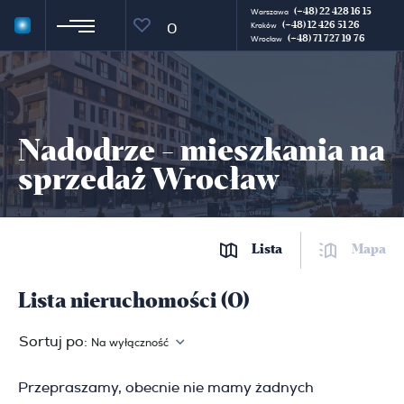
(+48) 22 428 16 15
Warszawa
(+48) 12 426 51 26
0
Kraków
(+48) 71 727 19 76
Wrocław
Nadodrze - mieszkania na
sprzedaż Wrocław
Lista
Mapa
Lista nieruchomości (0)
Sortuj po:
Na wyłączność
Przepraszamy, obecnie nie mamy żadnych