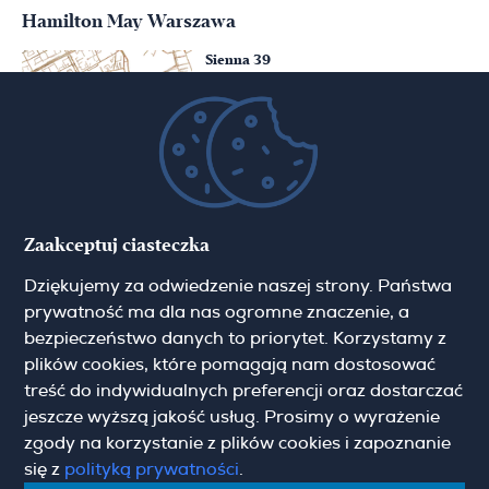
Hamilton May Warszawa
Sienna 39
00-121 Warszawa
(+48) 22 428 16 15
warsaw@hamiltonmay.com
Hamilton May Kraków
Zaakceptuj ciasteczka
Cybulskiego 2
Dziękujemy za odwiedzenie naszej strony. Państwa
31-117 Krakow
(+48) 12 426 51 26
prywatność ma dla nas ogromne znaczenie, a
krakow@hamiltonmay.com
bezpieczeństwo danych to priorytet. Korzystamy z
plików cookies, które pomagają nam dostosować
treść do indywidualnych preferencji oraz dostarczać
jeszcze wyższą jakość usług. Prosimy o wyrażenie
zgody na korzystanie z plików cookies i zapoznanie
Hamilton May Wrocław
się z
polityką prywatności
.