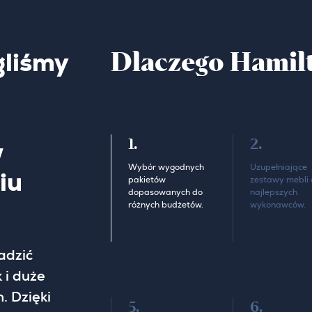
Dlaczego Hamil
liśmy
1.
2.
w
Wybór wygodnych
Uzupełniające
iu
pakietów
zestawy mebli 
dopasowanych do
najlepszych
różnych budżetów.
wykonawców.
adzić
 i duże
. Dzięki
5.
6.