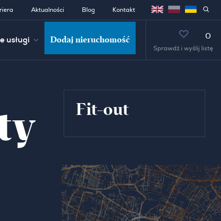
riera
Aktualności
Blog
Kontakt
0
Dodaj nieruchomość
e usługi
Sprawdź i wyślij listę
Fit-out
ty