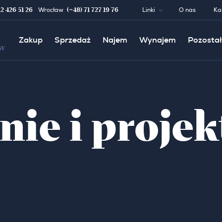
12 426 51 26
(+48) 71 727 19 76
Wrocław
Linki
O nas
Ka
Zakup
Sprzedaż
Najem
Wynajem
Pozostał
w
ie i projek