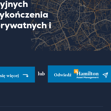
cyjnych
wykończenia
prywatnych i
lub
Odwiedź
się więcej