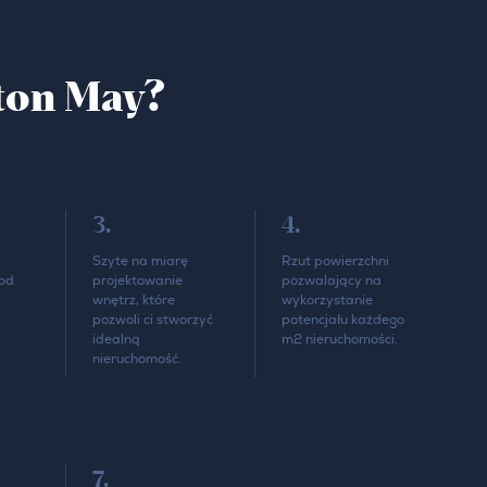
ton May?
3.
4.
Szyte na miarę
Rzut powierzchni
od
projektowanie
pozwalający na
wnętrz, które
wykorzystanie
pozwoli ci stworzyć
potencjału każdego
idealną
m2 nieruchomości.
nieruchomość.
7.