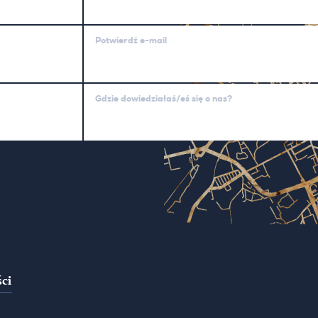
Potwierdź e-mail
Gdzie dowiedziałaś/eś się o nas?
ci