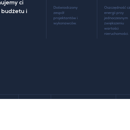
ujemy ci
Doświadczony
Oszczędność cz
 budżetu i
zespół
energii przy
projektantów i
jednoczesnym
wykonawców.
zwiększeniu
wartości
nieruchomości.