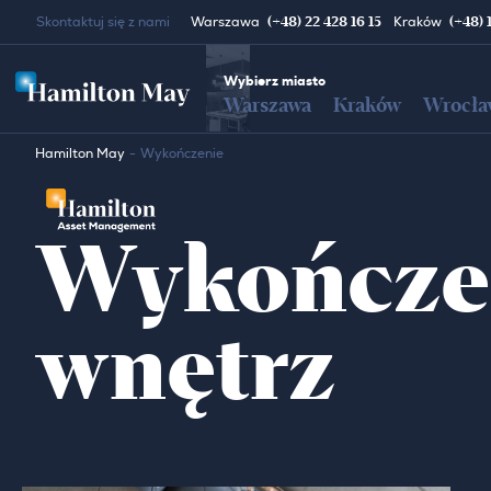
(+48) 22 428 16 15
(+48) 
Skontaktuj się z nami
Warszawa
Kraków
Wybierz miasto
Warszawa
Kraków
Wrocła
Hamilton May
Wykończenie
Wykończen
wnętrz