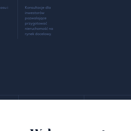
asu i
Konsultacje dla
inwestorów
pozwalające
przygotować
nieruchomość na
rynek docelowy.