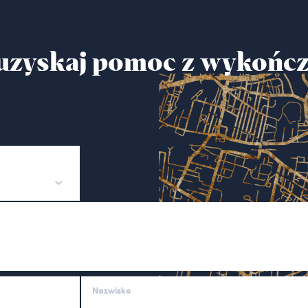
i uzyskaj pomoc z wykońc
Nazwisko