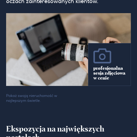
oczach zainteresowanych klientów.
profesjonalna
sesja zdjęciowa
w cenie
Pokaż swoją nieruchomość w
najlepszym świetle.
Ekspozycja na największych