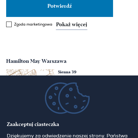
Pokaż więcej
Zgoda marketingowa
Hamilton May Warszawa
Sienna 39
00-121 Warszawa
(+48) 22 428 16 15
warsaw@hamiltonmay.com
Hamilton May Kraków
Zaakceptuj ciasteczka
Cybulskiego 2
Dziękujemy za odwiedzenie naszej strony. Państwa
31-117 Krakow