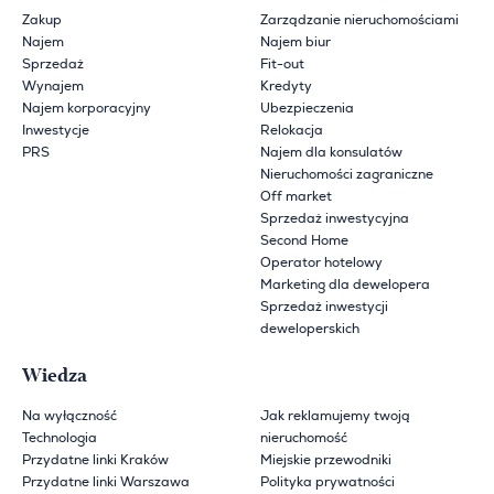
Zakup
Zarządzanie nieruchomościami
Najem
Najem biur
Sprzedaż
Fit-out
Wynajem
Kredyty
Najem korporacyjny
Ubezpieczenia
Inwestycje
Relokacja
PRS
Najem dla konsulatów
Nieruchomości zagraniczne
Off market
Sprzedaż inwestycyjna
Second Home
Operator hotelowy
Marketing dla dewelopera
Sprzedaż inwestycji
deweloperskich
Wiedza
Na wyłączność
Jak reklamujemy twoją
Technologia
nieruchomość
Przydatne linki Kraków
Miejskie przewodniki
Przydatne linki Warszawa
Polityka prywatności