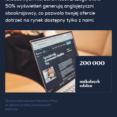
50% wyświetleń generują anglojęzyczni
obcokrajowcy, co pozwola twojej ofercie
dotrzeć na rynek dostępny tylko z nami.
200 000
unikalnych
odsłon
Strona internetowa Hamilton May
to główne źródło jakościowych
klientów.