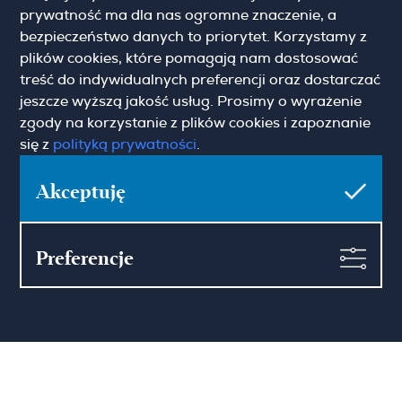
(+48) 12 426 51 26
prywatność ma dla nas ogromne znaczenie, a
krakow@hamiltonmay.com
bezpieczeństwo danych to priorytet. Korzystamy z
plików cookies, które pomagają nam dostosować
treść do indywidualnych preferencji oraz dostarczać
jeszcze wyższą jakość usług. Prosimy o wyrażenie
zgody na korzystanie z plików cookies i zapoznanie
Hamilton May Wrocław
się z
polityką prywatności
.
Sikorskiego 26-28
53-656 Wrocław
Akceptuję
(+48) 71 727 19 76
wroclaw@hamiltonmay.com
Preferencje
© 2026 Hamilton May. All rights reserved.