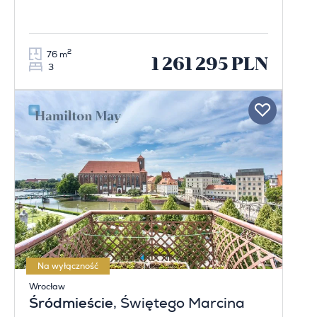
2
76 m
1 261 295 PLN
3
Na wyłączność
Wrocław
Śródmieście
, Świętego Marcina