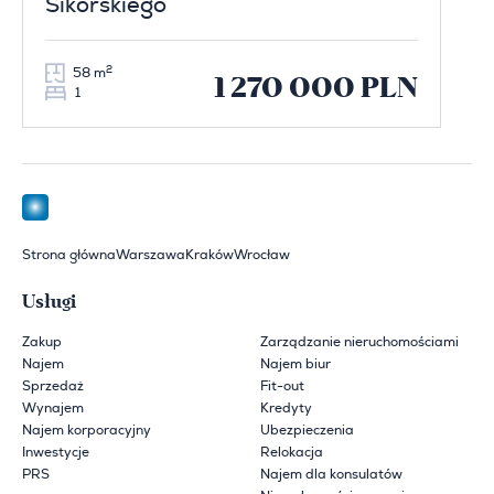
Sikorskiego
2
58 m
1 270 000 PLN
1
Strona główna
Warszawa
Kraków
Wrocław
Usługi
Zakup
Zarządzanie nieruchomościami
Najem
Najem biur
Sprzedaż
Fit-out
Wynajem
Kredyty
Najem korporacyjny
Ubezpieczenia
Inwestycje
Relokacja
PRS
Najem dla konsulatów