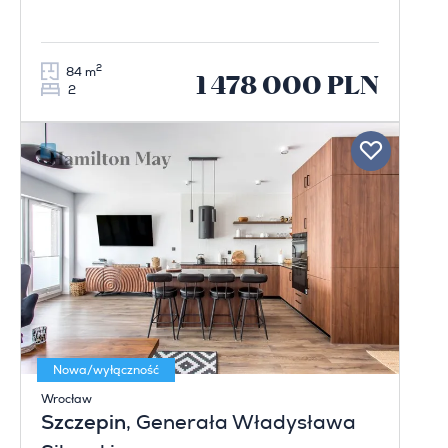
2
84 m
1 478 000 PLN
2
Nowa/wyłączność
Wrocław
Szczepin
, Generała Władysława