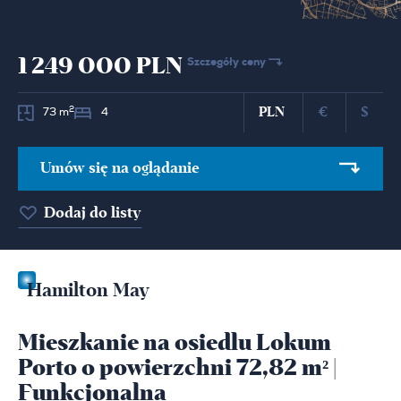
1 249 000 PLN
Szczegóły ceny
PLN
€
$
2
73 m
4
Umów się na oglądanie
Dodaj do listy
Hamilton May
Mieszkanie na osiedlu Lokum
Porto o powierzchni 72,82 m² |
Funkcjonalna