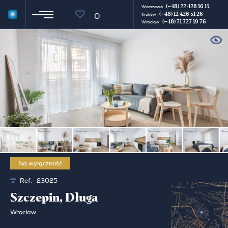
(+48) 22 428 16 15
Warszawa
(+48) 12 426 51 26
0
Kraków
(+48) 71 727 19 76
Wrocław
Na wyłączność
Ref:
23025
Szczepin, Długa
Wrocław