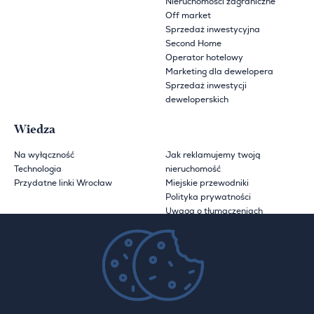
Nieruchomości zagraniczne
Off market
Sprzedaż inwestycyjna
Second Home
Operator hotelowy
Marketing dla dewelopera
Sprzedaż inwestycji
deweloperskich
Wiedza
Na wyłączność
Jak reklamujemy twoją
Technologia
nieruchomość
Przydatne linki Wrocław
Miejskie przewodniki
Polityka prywatności
Uwaga o tłumaczeniach
O Hamilton May
O nas
Aktualności
Kariera
Blog
Kontakt