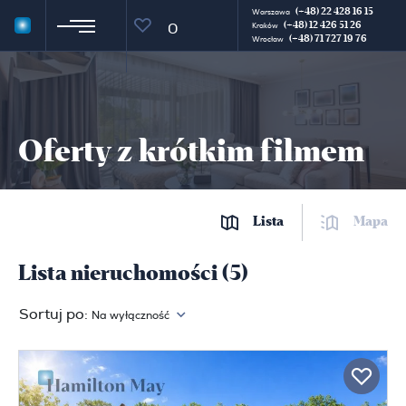
(+48) 22 428 16 15
Warszawa
(+48) 12 426 51 26
0
Kraków
(+48) 71 727 19 76
Wrocław
Oferty z krótkim filmem
Lista
Mapa
Lista nieruchomości (5)
Sortuj po:
Na wyłączność