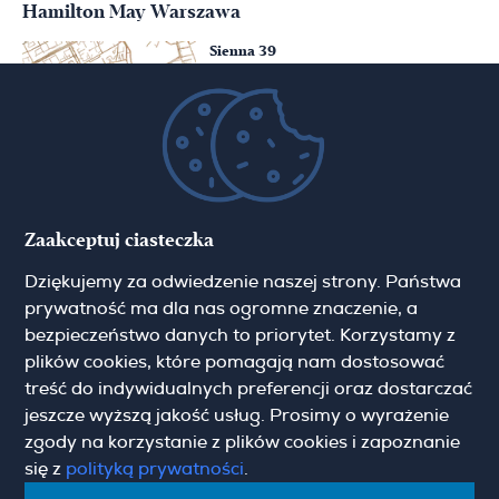
Hamilton May Warszawa
Sienna 39
00-121 Warszawa
(+48) 22 428 16 15
warsaw@hamiltonmay.com
Hamilton May Kraków
Zaakceptuj ciasteczka
Cybulskiego 2
Dziękujemy za odwiedzenie naszej strony. Państwa
31-117 Krakow
(+48) 12 426 51 26
prywatność ma dla nas ogromne znaczenie, a
krakow@hamiltonmay.com
bezpieczeństwo danych to priorytet. Korzystamy z
plików cookies, które pomagają nam dostosować
treść do indywidualnych preferencji oraz dostarczać
jeszcze wyższą jakość usług. Prosimy o wyrażenie
zgody na korzystanie z plików cookies i zapoznanie
Hamilton May Wrocław
się z
polityką prywatności
.