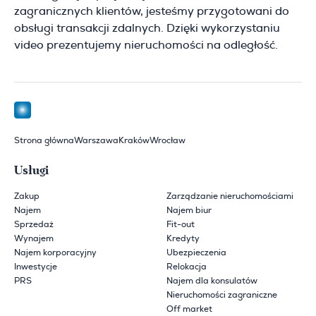
zagranicznych klientów, jesteśmy przygotowani do
obsługi transakcji zdalnych. Dzięki wykorzystaniu
video prezentujemy nieruchomości na odległość.
Strona główna
Warszawa
Kraków
Wrocław
Usługi
Zakup
Zarządzanie nieruchomościami
Najem
Najem biur
Sprzedaż
Fit-out
Wynajem
Kredyty
Najem korporacyjny
Ubezpieczenia
Inwestycje
Relokacja
PRS
Najem dla konsulatów
Nieruchomości zagraniczne
Off market