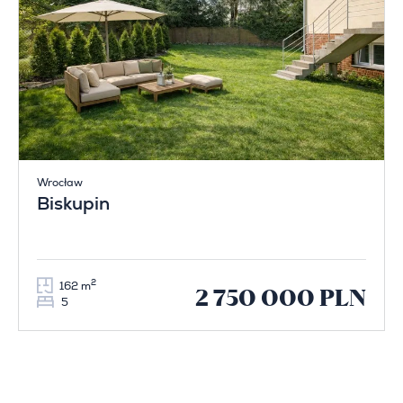
Wrocław
Biskupin
2
162 m
2 750 000 PLN
5