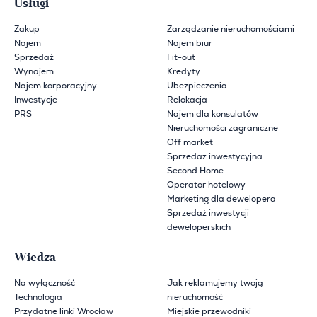
Usługi
Zakup
Zarządzanie nieruchomościami
Najem
Najem biur
Sprzedaż
Fit-out
Wynajem
Kredyty
Najem korporacyjny
Ubezpieczenia
Inwestycje
Relokacja
PRS
Najem dla konsulatów
Nieruchomości zagraniczne
Off market
Sprzedaż inwestycyjna
Second Home
Operator hotelowy
Marketing dla dewelopera
Sprzedaż inwestycji
deweloperskich
Wiedza
Na wyłączność
Jak reklamujemy twoją
Technologia
nieruchomość
Przydatne linki Wrocław
Miejskie przewodniki