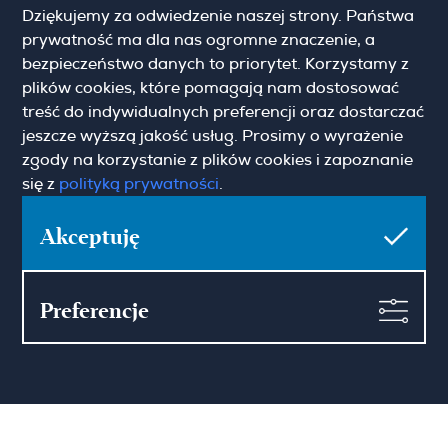
Dziękujemy za odwiedzenie naszej strony. Państwa
31-117 Krakow
(+48) 12 426 51 26
prywatność ma dla nas ogromne znaczenie, a
krakow@hamiltonmay.com
bezpieczeństwo danych to priorytet. Korzystamy z
plików cookies, które pomagają nam dostosować
treść do indywidualnych preferencji oraz dostarczać
jeszcze wyższą jakość usług. Prosimy o wyrażenie
zgody na korzystanie z plików cookies i zapoznanie
Hamilton May Wrocław
się z
polityką prywatności
.
Sikorskiego 26-28
Akceptuję
53-656 Wrocław
(+48) 71 727 19 76
wroclaw@hamiltonmay.com
Preferencje
© 2026 Hamilton May. All rights reserved.