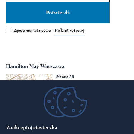
Pokaż więcej
Zgoda marketingowa
Hamilton May Warszawa
Sienna 39
00-121 Warszawa
(+48) 22 428 16 15
warsaw@hamiltonmay.com
Hamilton May Kraków
Zaakceptuj ciasteczka
Cybulskiego 2