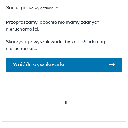
Sortuj po:
Na wyłączność
Przepraszamy, obecnie nie mamy żadnych
nieruchomości.
Skorzystaj z wyszukiwarki, by znaleźć idealną
nieruchomość.
Wróć do wyszukiwarki
Poprzednia
Następna
1
strona
strona