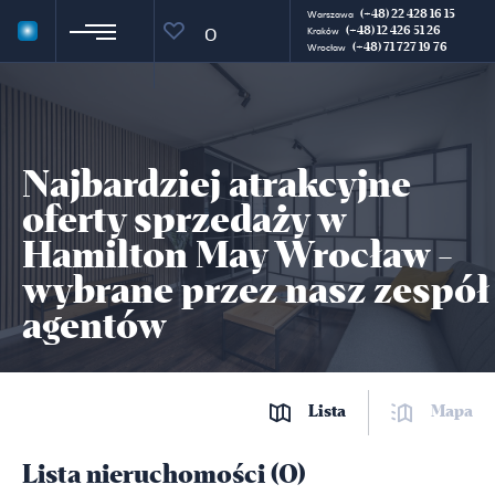
(+48) 22 428 16 15
Warszawa
(+48) 12 426 51 26
0
Kraków
(+48) 71 727 19 76
Wrocław
Najbardziej atrakcyjne
oferty sprzedaży w
Hamilton May Wrocław -
wybrane przez nasz zespół
agentów
Lista
Mapa
Lista nieruchomości (0)