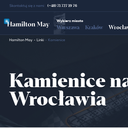
(+48) 71 727 19 76
Skontaktuj się z nami
Wybierz miasto
Wrocła
Warszawa
Kraków
Hamilton May
Linki
Kamienice
Kamienice n
Wrocławia