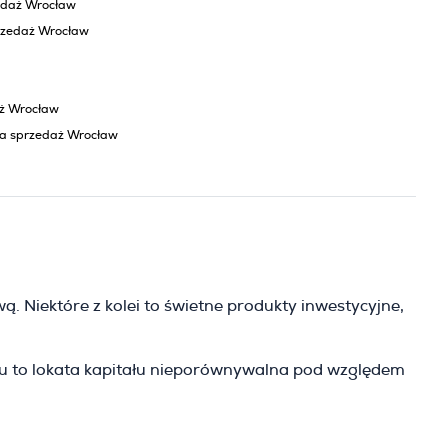
edaż Wrocław
rzedaż Wrocław
aż Wrocław
na sprzedaż Wrocław
. Niektóre z kolei to świetne produkty inwestycyjne,
wiu to lokata kapitału nieporównywalna pod względem