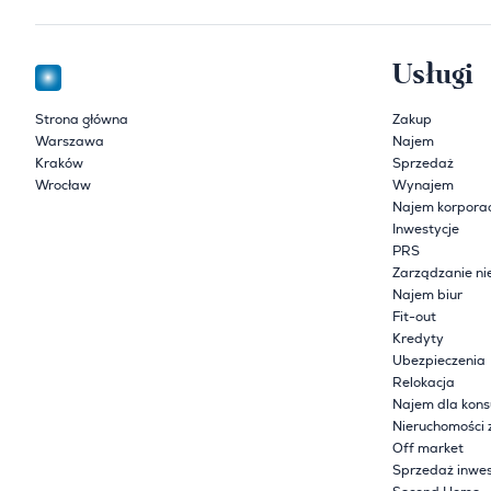
Usługi
Strona główna
Zakup
Warszawa
Najem
Kraków
Sprzedaż
Wrocław
Wynajem
Najem korpora
Inwestycje
PRS
Zarządzanie ni
Najem biur
Fit-out
Kredyty
Ubezpieczenia
Relokacja
Najem dla kon
Nieruchomości 
Off market
Sprzedaż inwes