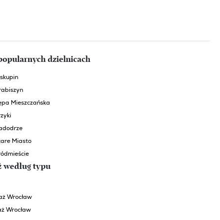
popularnych dzielnicach
skupin
rabiszyn
ępa Mieszczańska
zyki
Nadodrze
tare Miasto
ródmieście
ż według typu
aż Wrocław
aż Wrocław