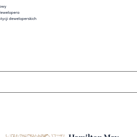
lowy
dewelopera
tycji deweloperskich