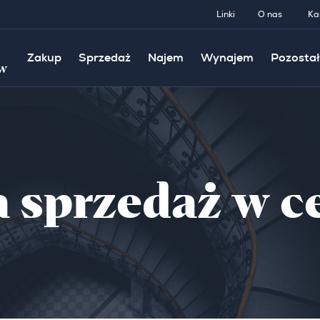
Linki
O nas
Ka
Zakup
Sprzedaż
Najem
Wynajem
Pozostał
w
a sprzedaż w 