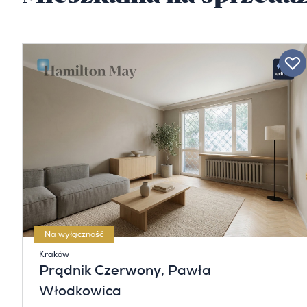
Na wyłączność
Kraków
Prądnik Czerwony
, Pawła
Włodkowica