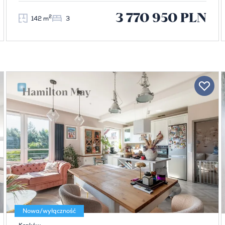
3 770 950 PLN
2
142 m
3
Nowa/wyłączność