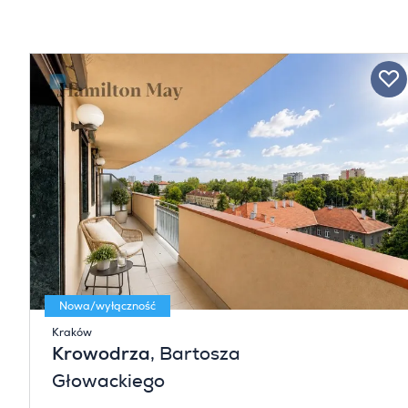
Nowa/wyłączność
Kraków
Krowodrza
, Bartosza
Głowackiego