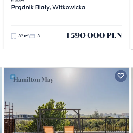
Kraków
Prądnik Biały
, Witkowicka
1 590 000 PLN
2
82 m
3