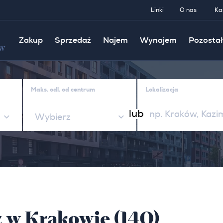
Linki
O nas
Ka
Zakup
Sprzedaż
Najem
Wynajem
Pozostał
w
Maks. odl. od centrum
Lokalizacja
lub
Wybierz
 w Krakowie (140)