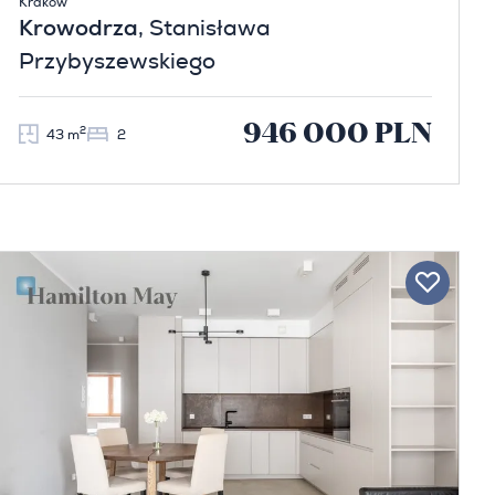
Kraków
Krowodrza
, Stanisława
Przybyszewskiego
946 000 PLN
2
43 m
2