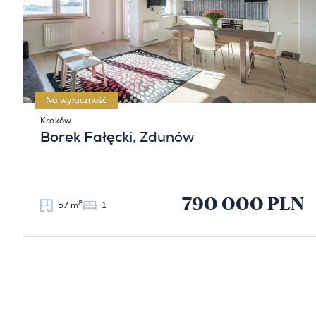
Na wyłączność
Kraków
Borek Fałęcki
, Zdunów
790 000 PLN
2
57 m
1