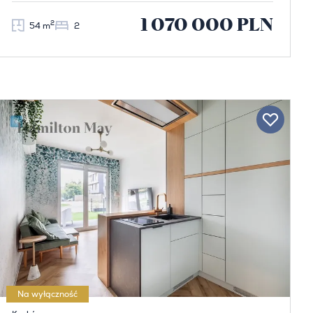
1 070 000 PLN
2
54 m
2
Na wyłączność