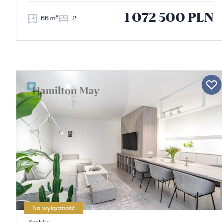
1 072 500 PLN
2
66 m
2
Na wyłączność