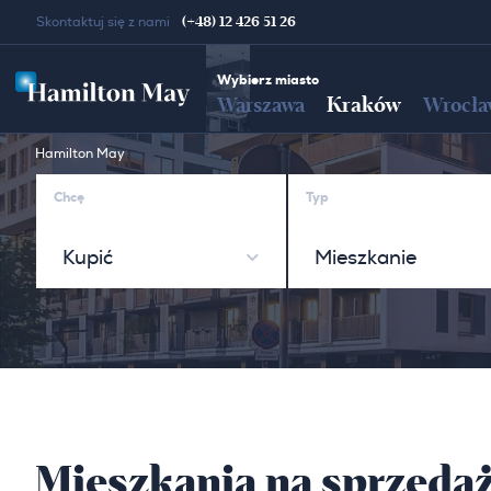
(+48) 12 426 51 26
Skontaktuj się z nami
Wybierz miasto
Kraków
Warszawa
Wrocła
Hamilton May
Chcę
Typ
Kupić
Mieszkanie
Mieszkania na sprzedaż