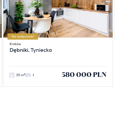
Na wyłączność
Kraków
Dębniki
, Tyniecka
580 000 PLN
2
35 m
1