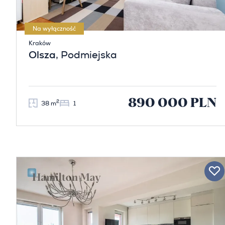
Na wyłączność
Kraków
Olsza
, Podmiejska
890 000 PLN
2
38 m
1