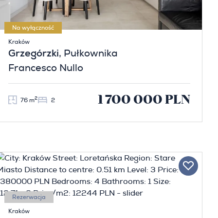
Na wyłączność
Kraków
Grzegórzki
, Pułkownika
Francesco Nullo
1 700 000 PLN
2
76 m
2
Rezerwacja
Kraków