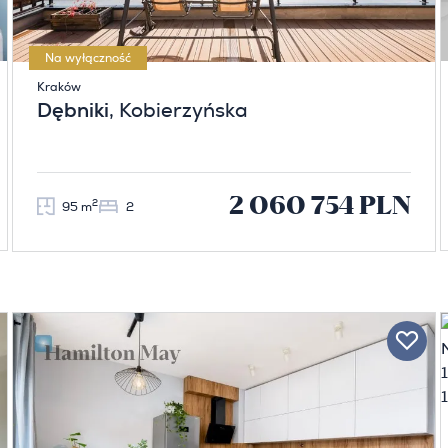
Na wyłączność
Kraków
Dębniki
, Kobierzyńska
2 060 754 PLN
2
95 m
2