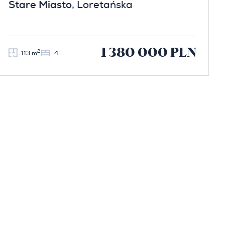
Stare Miasto
, Loretańska
1 380 000 PLN
2
113 m
4