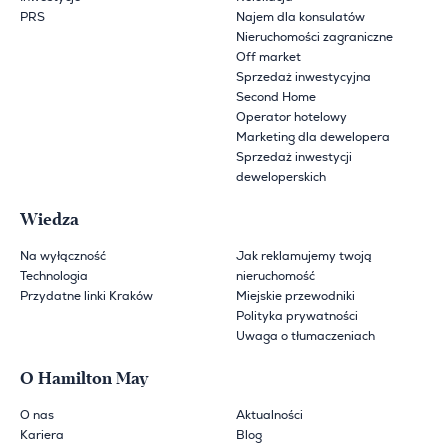
PRS
Najem dla konsulatów
Nieruchomości zagraniczne
Off market
Sprzedaż inwestycyjna
Second Home
Operator hotelowy
Marketing dla dewelopera
Sprzedaż inwestycji
deweloperskich
Wiedza
Na wyłączność
Jak reklamujemy twoją
Technologia
nieruchomość
Przydatne linki Kraków
Miejskie przewodniki
Polityka prywatności
Uwaga o tłumaczeniach
O Hamilton May
O nas
Aktualności
Kariera
Blog