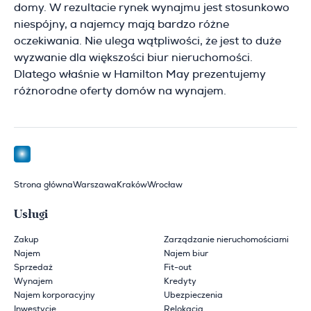
domy. W rezultacie rynek wynajmu jest stosunkowo
niespójny, a najemcy mają bardzo różne
oczekiwania. Nie ulega wątpliwości, że jest to duże
wyzwanie dla większości biur nieruchomości.
Dlatego właśnie w Hamilton May prezentujemy
różnorodne oferty domów na wynajem.
Strona główna
Warszawa
Kraków
Wrocław
Usługi
Zakup
Zarządzanie nieruchomościami
Najem
Najem biur
Sprzedaż
Fit-out
Wynajem
Kredyty
Najem korporacyjny
Ubezpieczenia
Inwestycje
Relokacja