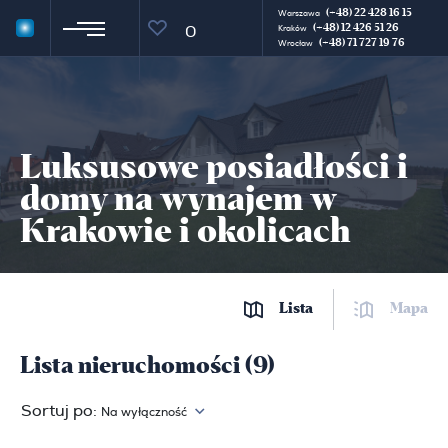
(+48) 22 428 16 15
Warszawa
(+48) 12 426 51 26
0
Kraków
(+48) 71 727 19 76
Wrocław
Luksusowe posiadłości i
domy na wynajem w
Krakowie i okolicach
Lista
Mapa
Lista nieruchomości (9)
Sortuj po:
Na wyłączność