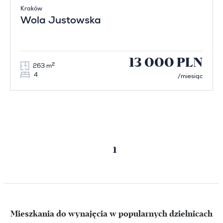
Kraków
Wola Justowska
13 000 PLN
2
263 m
4
/miesiąc
Poprzednia
Następna
1
strona
strona
Mieszkania do wynajęcia w popularnych dzielnicach