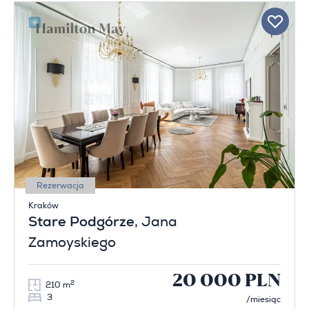
Rezerwacja
Kraków
Stare Podgórze
, Jana
Zamoyskiego
20 000 PLN
2
210 m
3
/miesiąc