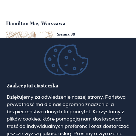
Hamilton May Warszawa
Sienna 39
00-121 Warszawa
(+48) 22 428 16 15
warsaw@hamiltonmay.com
Hamilton May Kraków
Zaakceptuj ciasteczka
Cybulskiego 2
Dziękujemy za odwiedzenie naszej strony. Państwa
31-117 Krakow
(+48) 12 426 51 26
prywatność ma dla nas ogromne znaczenie, a
krakow@hamiltonmay.com
bezpieczeństwo danych to priorytet. Korzystamy z
plików cookies, które pomagają nam dostosować
treść do indywidualnych preferencji oraz dostarczać
jeszcze wyższą jakość usług. Prosimy o wyrażenie