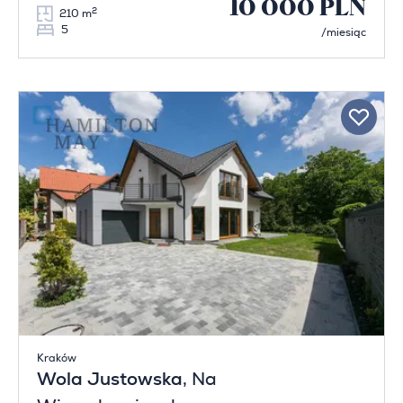
10 000 PLN
2
210 m
5
/miesiąc
Kraków
Wola Justowska
, Na