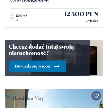
Wierzchowinach
12 500 PLN
2
200 m
4
/miesiąc
Chcesz dodać tutaj swoją
nieruchomość?
Dowiedz się więcej