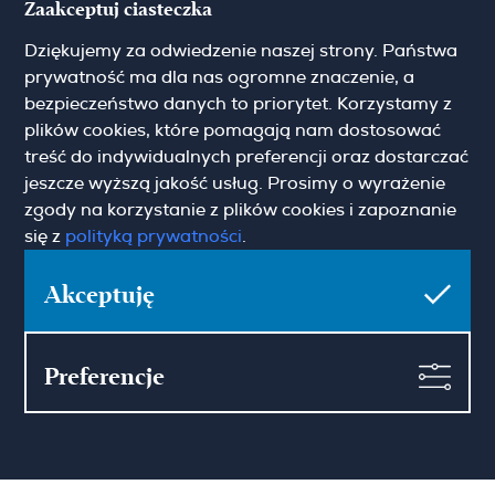
Zaakceptuj ciasteczka
Cybulskiego 2
Dziękujemy za odwiedzenie naszej strony. Państwa
31-117 Krakow
(+48) 12 426 51 26
prywatność ma dla nas ogromne znaczenie, a
krakow@hamiltonmay.com
bezpieczeństwo danych to priorytet. Korzystamy z
plików cookies, które pomagają nam dostosować
treść do indywidualnych preferencji oraz dostarczać
jeszcze wyższą jakość usług. Prosimy o wyrażenie
zgody na korzystanie z plików cookies i zapoznanie
Hamilton May Wrocław
się z
polityką prywatności
.
Sikorskiego 26-28
Akceptuję
53-656 Wrocław
(+48) 71 727 19 76
wroclaw@hamiltonmay.com
Preferencje