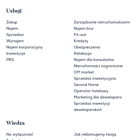
Usługi
Zakup
Zarządzanie nieruchomościami
Najem
Najem biur
Sprzedaż
Fit-out
Wynajem
Kredyty
Najem korporacyjny
Ubezpieczenia
Inwestycje
Relokacja
PRS
Najem dla konsulatów
Nieruchomości zagraniczne
Off market
Sprzedaż inwestycyjna
Second Home
Operator hotelowy
Marketing dla dewelopera
Sprzedaż inwestycji
deweloperskich
Wiedza
Na wyłączność
Jak reklamujemy twoją