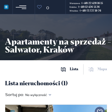
(+48) 22 428 16 15
Warszawa
(+48) 12 426 51 26
0
Kraków
(+48) 71 727 19 76
Wrocław
Apartamenty na sprzedaż -
Salwator, Kraków
Lista
Mapa
Lista nieruchomości (1)
Sortuj po:
Na wyłączność