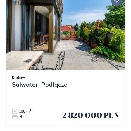
Kraków
Salwator
, Podłącze
2
188 m
2 820 000 PLN
4