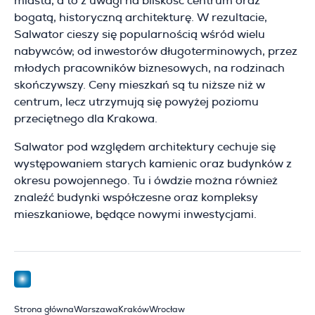
miasta, a to z uwagi na bliskość centrum oraz
bogatą, historyczną architekturę. W rezultacie,
Salwator cieszy się popularnością wśród wielu
nabywców; od inwestorów długoterminowych, przez
młodych pracowników biznesowych, na rodzinach
skończywszy. Ceny mieszkań są tu niższe niż w
centrum, lecz utrzymują się powyżej poziomu
przeciętnego dla Krakowa.
Salwator pod względem architektury cechuje się
występowaniem starych kamienic oraz budynków z
okresu powojennego. Tu i ówdzie można również
znaleźć budynki współczesne oraz kompleksy
mieszkaniowe, będące nowymi inwestycjami.
Strona główna
Warszawa
Kraków
Wrocław