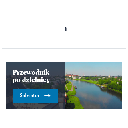
Poprzednia
Następna
1
strona
strona
Przewodnik
po dzielnicy
Salwator