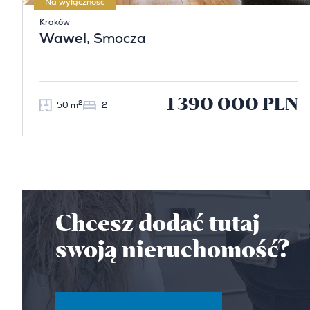
Na wyłączność
Kraków
Wawel
, Smocza
1 390 000 PLN
2
50 m
2
Chcesz dodać tutaj
swoją nieruchomość?