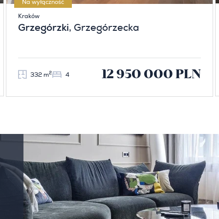
Na wyłączność
Kraków
Grzegórzki
, Grzegórzecka
12 950 000 PLN
2
332 m
4