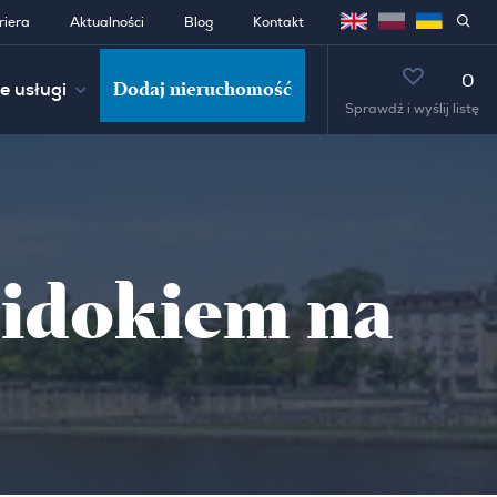
riera
Aktualności
Blog
Kontakt
0
Dodaj nieruchomość
e usługi
Sprawdź i wyślij listę
widokiem na