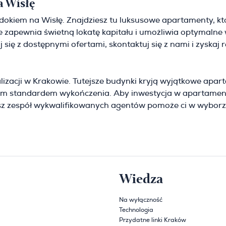
a Wisłę
idokiem na Wisłę. Znajdziesz tu luksusowe apartamenty, k
le zapewnia świetną lokatę kapitału i umożliwia optymal
się z dostępnymi ofertami, skontaktuj się z nami i zyskaj 
lizacji w Krakowie. Tutejsze budynki kryją wyjątkowe apar
m standardem wykończenia. Aby inwestycja w apartament
z zespół wykwalifikowanych agentów pomoże ci w wyborze 
Wiedza
Na wyłączność
Technologia
Przydatne linki Kraków