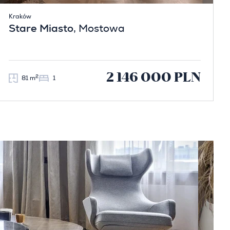
Kraków
Stare Miasto
, Mostowa
2 146 000 PLN
2
81 m
1