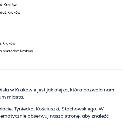
aż Kraków
edaż Kraków
aż Kraków
na sprzedaż Kraków
isła w Krakowie jest jak alejka, która pozwala nam
rum miasta.
błocie, Tyniecka, Kościuszki, Stachowskiego. W
tematycznie obserwuj naszą stronę, aby znaleźć