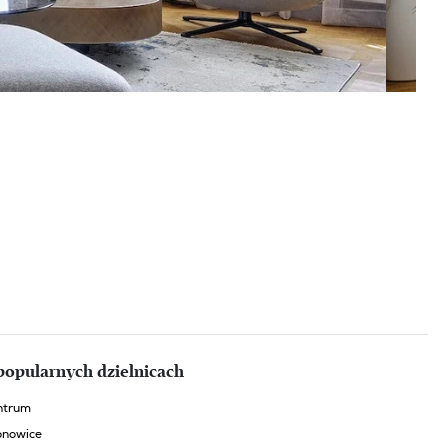
popularnych dzielnicach
ntrum
onowice