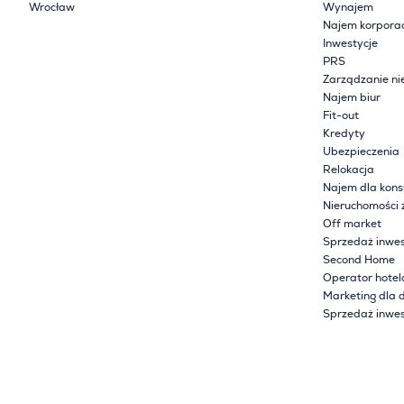
Wrocław
Wynajem
Najem korpora
Inwestycje
PRS
Zarządzanie ni
Najem biur
Fit-out
Kredyty
Ubezpieczenia
Relokacja
Najem dla kon
Nieruchomości 
Off market
Sprzedaż inwes
Second Home
Operator hote
Marketing dla 
Sprzedaż inwes