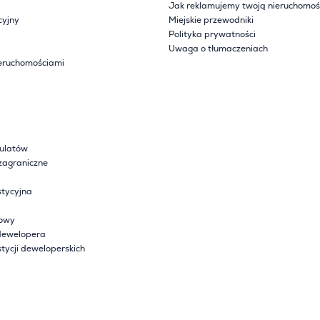
Jak reklamujemy twoją nieruchomoś
cyjny
Miejskie przewodniki
Polityka prywatności
Uwaga o tłumaczeniach
eruchomościami
sulatów
zagraniczne
tycyjna
lowy
dewelopera
tycji deweloperskich