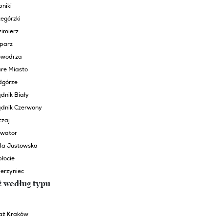
niki
egórzki
zimierz
eparz
rowodrza
are Miasto
dgórze
dnik Biały
ądnik Czerwony
czaj
lwator
la Justowska
łocie
erzyniec
ż według typu
aż Kraków