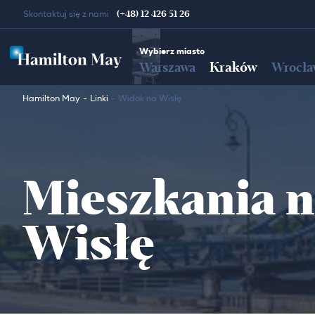
(+48) 12 426 51 26
Skontaktuj się z nami
Wybierz miasto
Kraków
Warszawa
Wrocła
Hamilton May
Linki
Widok na Wisłę
Mieszkania n
Wisłę