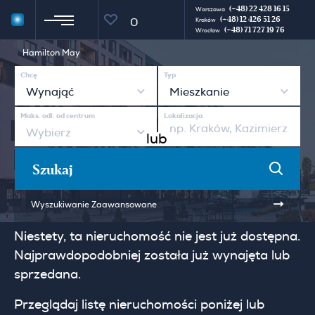
(+48) 22 428 16 15
Warszawa
(+48) 12 426 51 26
0
Kraków
(+48) 71 727 19 76
Wrocław
Hamilton May
Chcę
Typ
Wynająć
Mieszkanie
Maks. odl. od centrum
Lokalizacja
Wybierz
lub
Szukaj
Wyszukiwanie Zaawansowane
Niestety, ta nieruchomość nie jest już dostępna.
Najprawdopodobniej została już wynajęta lub
sprzedana.
Przeglądaj listę nieruchomości poniżej lub