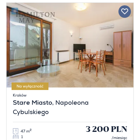
Na wyłączność
Kraków
Stare Miasto
, Napoleona
Cybulskiego
3 200 PLN
2
47 m
1
/miesiąc