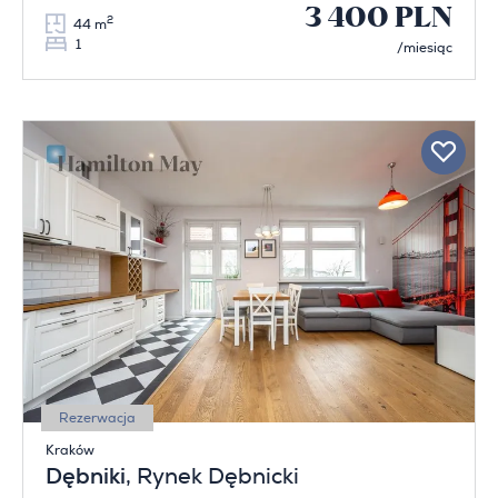
3 400 PLN
2
44 m
1
/miesiąc
Rezerwacja
Kraków
Dębniki
, Rynek Dębnicki