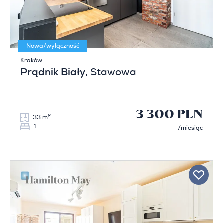
Nowa/wyłączność
Kraków
Prądnik Biały
, Stawowa
3 300 PLN
2
33 m
1
/miesiąc