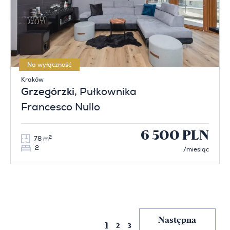
Na wyłączność
Kraków
Grzegórzki
, Pułkownika
Francesco Nullo
6 500 PLN
2
78 m
2
/miesiąc
Poprzednia
Następna
1
2
3