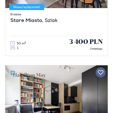
Nowa/wyłączność
Kraków
Stare Miasto
, Szlak
3 400 PLN
2
50 m
1
/miesiąc