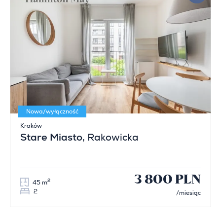
Nowa/wyłączność
Kraków
Stare Miasto
, Rakowicka
3 800 PLN
2
45 m
2
/miesiąc