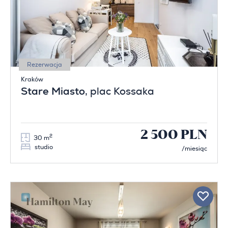
Rezerwacja
Kraków
Stare Miasto
, plac Kossaka
2 500 PLN
2
30 m
studio
/miesiąc