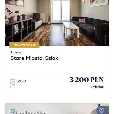
Na wyłączność
Kraków
Stare Miasto
, Szlak
3 200 PLN
2
50 m
1
/miesiąc