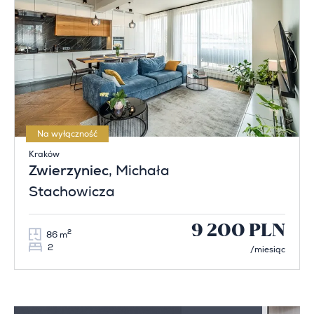
Na wyłączność
Kraków
Zwierzyniec
, Michała
Stachowicza
9 200 PLN
2
86 m
2
/miesiąc