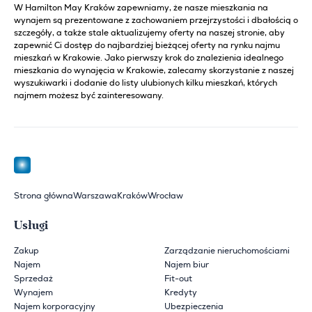
W Hamilton May Kraków zapewniamy, że nasze mieszkania na
wynajem są prezentowane z zachowaniem przejrzystości i dbałością o
szczegóły, a także stale aktualizujemy oferty na naszej stronie, aby
zapewnić Ci dostęp do najbardziej bieżącej oferty na rynku najmu
mieszkań w Krakowie. Jako pierwszy krok do znalezienia idealnego
mieszkania do wynajęcia w Krakowie, zalecamy skorzystanie z naszej
wyszukiwarki i dodanie do listy ulubionych kilku mieszkań, których
najmem możesz być zainteresowany.
Strona główna
Warszawa
Kraków
Wrocław
Usługi
Zakup
Zarządzanie nieruchomościami
Najem
Najem biur
Sprzedaż
Fit-out
Wynajem
Kredyty
Najem korporacyjny
Ubezpieczenia