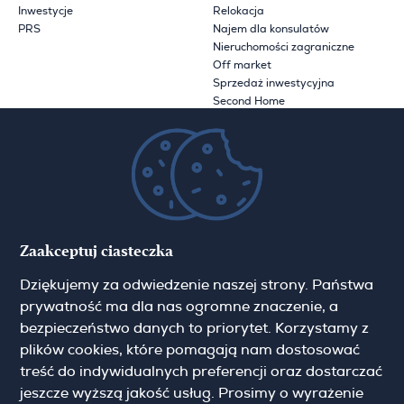
Inwestycje
Relokacja
PRS
Najem dla konsulatów
Nieruchomości zagraniczne
Off market
Sprzedaż inwestycyjna
Second Home
Operator hotelowy
Marketing dla dewelopera
Sprzedaż inwestycji
deweloperskich
Wiedza
Na wyłączność
Jak reklamujemy twoją
Zaakceptuj ciasteczka
Technologia
nieruchomość
Przydatne linki Kraków
Miejskie przewodniki
Dziękujemy za odwiedzenie naszej strony. Państwa
Polityka prywatności
prywatność ma dla nas ogromne znaczenie, a
Uwaga o tłumaczeniach
bezpieczeństwo danych to priorytet. Korzystamy z
plików cookies, które pomagają nam dostosować
O Hamilton May
treść do indywidualnych preferencji oraz dostarczać
O nas
Aktualności
jeszcze wyższą jakość usług. Prosimy o wyrażenie