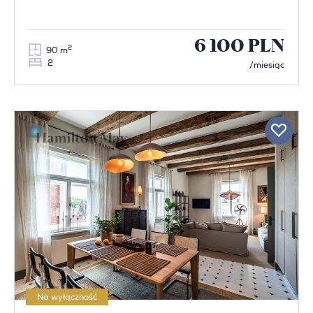
6 100 PLN
2
90 m
2
/miesiąc
Na wyłączność