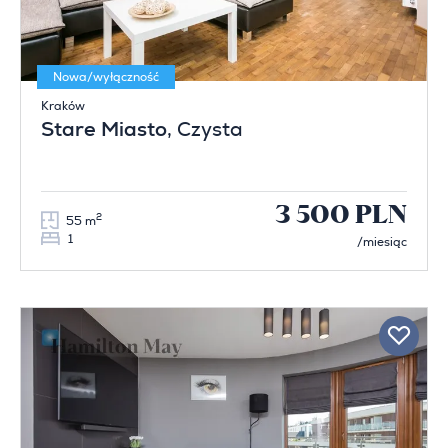
Nowa/wyłączność
Kraków
Stare Miasto
, Czysta
3 500 PLN
2
55 m
1
/miesiąc