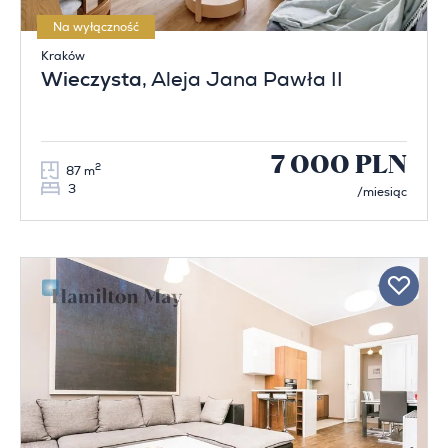
Na wyłączność
Kraków
Wieczysta
, Aleja Jana Pawła II
7 000 PLN
2
87 m
3
/miesiąc