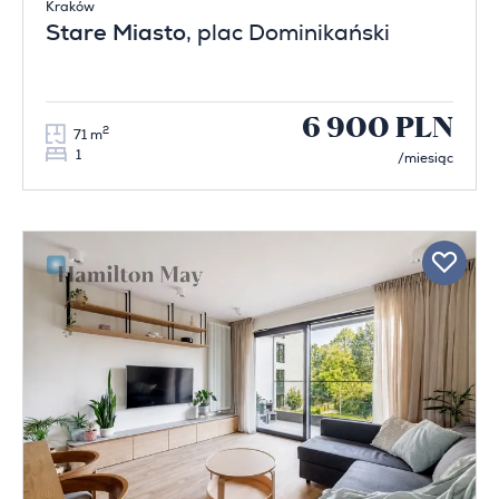
Kraków
Stare Miasto
, plac Dominikański
6 900 PLN
2
71 m
1
/miesiąc