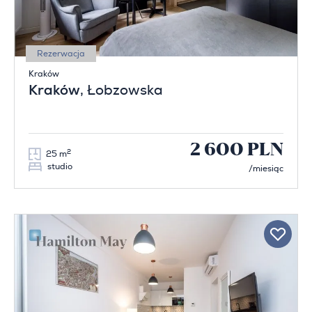
Rezerwacja
Kraków
Kraków
, Łobzowska
2 600 PLN
2
25 m
studio
/miesiąc