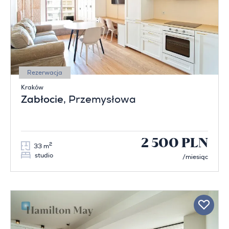
Rezerwacja
Kraków
Zabłocie
, Przemysłowa
2 500 PLN
2
33 m
studio
/miesiąc