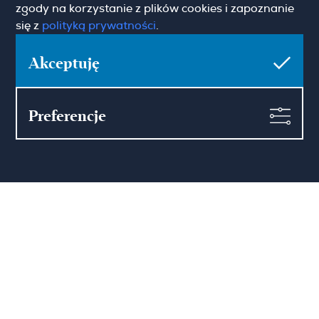
Kariera
Blog
zgody na korzystanie z plików cookies i zapoznanie
Kontakt
się z
polityką prywatności
.
Akceptuję
Zapisz się do newslettera
Preferencje
Imię
Email
Pokaż więcej
Zgoda marketingowa