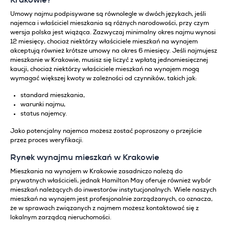
Umowy najmu podpisywane są równolegle w dwóch językach, jeśli
najemca i właściciel mieszkania są różnych narodowości, przy czym
wersja polska jest wiążąca. Zazwyczaj minimalny okres najmu wynosi
12 miesięcy, chociaż niektórzy właściciele mieszkań na wynajem
akceptują również krótsze umowy na okres 6 miesięcy. Jeśli najmujesz
mieszkanie w Krakowie, musisz się liczyć z wpłatą jednomiesięcznej
kaucji, chociaż niektórzy właściciele mieszkań na wynajem mogą
wymagać większej kwoty w zależności od czynników, takich jak:
standard mieszkania,
warunki najmu,
status najemcy.
Jako potencjalny najemca możesz zostać poproszony o przejście
przez proces weryfikacji.
Rynek wynajmu mieszkań w Krakowie
Mieszkania na wynajem w Krakowie zasadniczo należą do
prywatnych właścicieli, jednak Hamilton May oferuje również wybór
mieszkań należących do inwestorów instytucjonalnych. Wiele naszych
mieszkań na wynajem jest profesjonalnie zarządzanych, co oznacza,
że w sprawach związanych z najmem możesz kontaktować się z
lokalnym zarządcą nieruchomości.