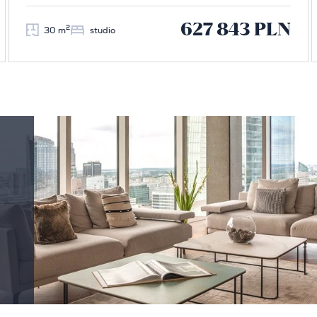
627 843 PLN
2
30 m
studio