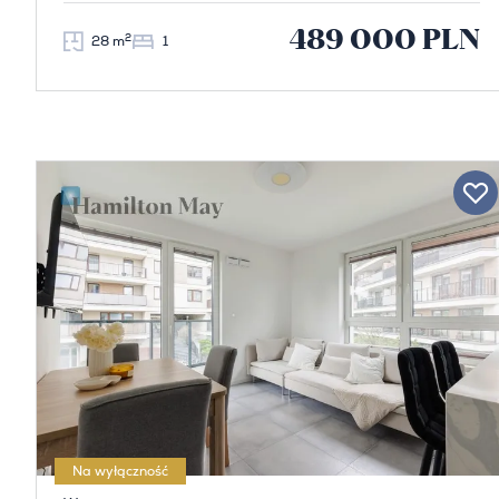
489 000 PLN
2
28 m
1
Na wyłączność