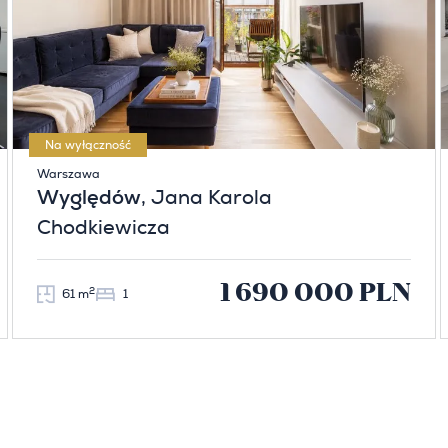
Na wyłączność
Warszawa
Wyględów
, Jana Karola
Chodkiewicza
1 690 000 PLN
2
61 m
1