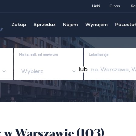
Linki
O nas
Ka
Zakup
Sprzedaż
Najem
Wynajem
Pozostał
w
Maks. odl. od centrum
Lokalizacja
lub
Wybierz
ż w Warszawie (103)