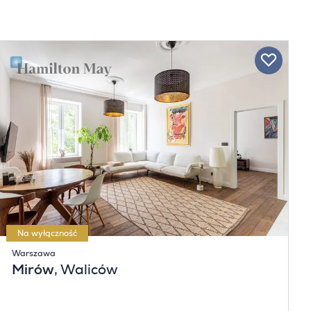
Na wyłączność
Warszawa
Mirów
, Waliców