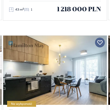
1 218 000 PLN
2
43 m
1
Na wyłączność