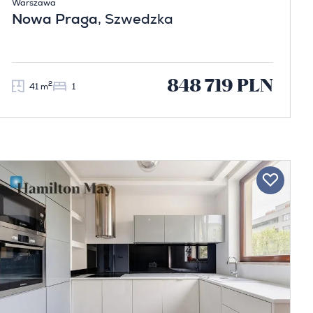
Warszawa
Nowa Praga
, Szwedzka
848 719 PLN
2
41 m
1