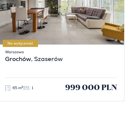
Na wyłączność
Warszawa
Grochów
, Szaserów
999 000 PLN
2
65 m
1