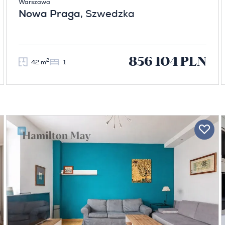
Warszawa
Nowa Praga
, Szwedzka
856 104 PLN
2
42 m
1