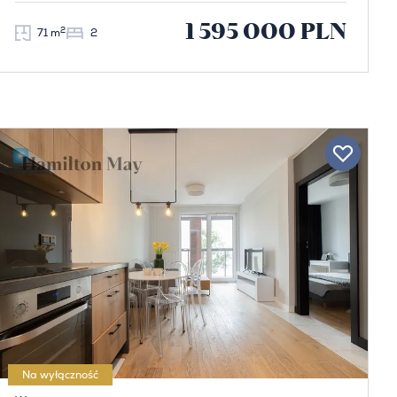
1 595 000 PLN
2
71 m
2
Na wyłączność