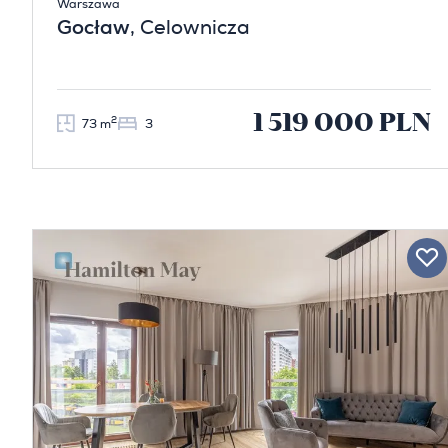
Warszawa
Gocław
, Celownicza
1 519 000 PLN
2
73 m
3