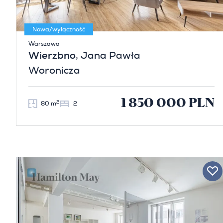
Nowa/wyłączność
Warszawa
Wierzbno
, Jana Pawła
Woronicza
1 850 000 PLN
2
80 m
2