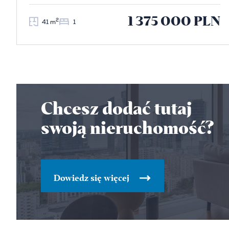
1 375 000 PLN
2
41 m
1
Chcesz dodać tutaj
swoją nieruchomość?
Dowiedz się więcej