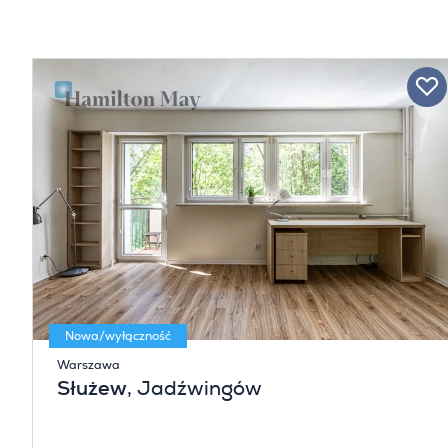
Nowa/wyłączność
Warszawa
Służew
, Jadźwingów