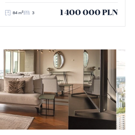
1 400 000 PLN
2
84 m
3