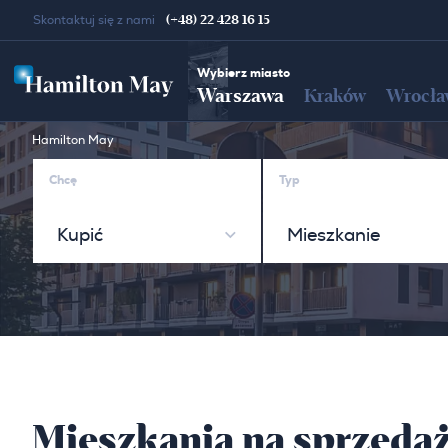
(+48) 22 428 16 15
Skontaktuj się z nami
Wybierz miasto
Warszawa
Kraków
Wrocła
Hamilton May
Chcę
Typ
Kupić
Mieszkanie
Mieszkania na sprzeda