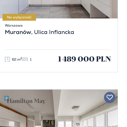
Na wyłączność
Warszawa
Muranów
, Ulica Inflancka
1 489 000 PLN
2
62 m
1