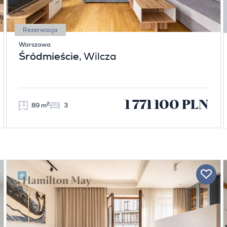
Rezerwacja
Warszawa
Śródmieście
, Wilcza
1 771 100 PLN
2
89 m
3