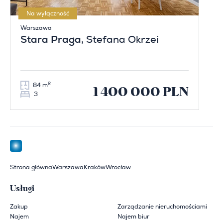
Na wyłączność
Warszawa
Stara Praga
, Stefana Okrzei
2
84 m
1 400 000 PLN
3
Strona główna
Warszawa
Kraków
Wrocław
Usługi
Zakup
Zarządzanie nieruchomościami
Najem
Najem biur