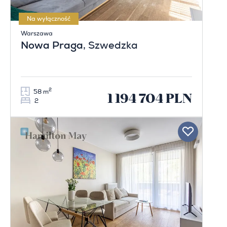
Na wyłączność
Warszawa
Nowa Praga
, Szwedzka
2
58 m
1 194 704 PLN
2