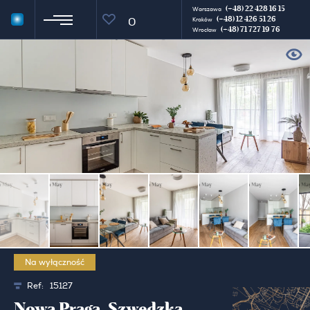
(+48) 22 428 16 15
Warszawa
(+48) 12 426 51 26
0
Kraków
(+48) 71 727 19 76
Wrocław
Na wyłączność
Ref:
15127
Nowa Praga, Szwedzka