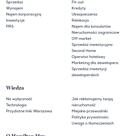
Sprzedaż
Fit-out
Wynajem
Kredyty
Najem korporacyjny
Ubezpieczenia
Inwestycje
Relokacja
PRS
Najem dla konsulatów
Nieruchomości zagraniczne
Off market
Sprzedaż inwestycyjna
Second Home
Operator hotelowy
Marketing dla dewelopera
Sprzedaż inwestycji
deweloperskich
Wiedza
Na wyłączność
Jak reklamujemy twoją
Technologia
nieruchomość
Przydatne linki Warszawa
Miejskie przewodniki
Polityka prywatności
Uwaga o tłumaczeniach