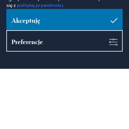
się z
polityką prywatności
.
Pokaż więcej
Zgoda marketingowa
Akceptuję
Preferencje
Hamilton May Warszawa
Sienna 39
00-121 Warszawa
(+48) 22 428 16 15
warsaw@hamiltonmay.com
Hamilton May Kraków
Cybulskiego 2
31-117 Krakow
(+48) 12 426 51 26
krakow@hamiltonmay.com