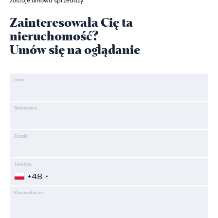
zostaje umowa sprzedaży.
Zainteresowała Cię ta
nieruchomość?
Umów się na oglądanie
Imię
Nazwisko
Email
Telefon
+48
Komentarze