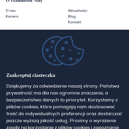
O Hamilton May
O nas
Aktualności
Kariera
Blog
Kontakt
Zapisz się do newslettera
Imię
Zaakceptuj ciasteczka
Dziękujemy za odwiedzenie naszej strony. Państwa
prywatność ma dla nas ogromne znaczenie, a
Email
bezpieczeństwo danych to priorytet. Korzystamy z
plików cookies, które pomagają nam dostosować
treść do indywidualnych preferencji oraz dostarczać
jeszcze wyższą jakość usług. Prosimy o wyrażenie
zgody na korzystanie z plików cookies i zapoznanie