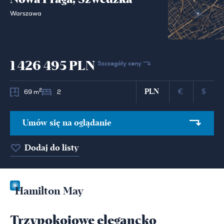
Warszawa
1 426 495 PLN
Szczegóły ceny
PLN
€
$
2
69 m
2
Umów się na oglądanie
Dodaj do listy
Hamilton May
Trzypokojowe elegancko