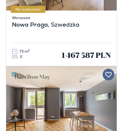
Na wyłączność
Warszawa
Nowa Praga
, Szwedzka
2
73 m
1 467 587 PLN
2