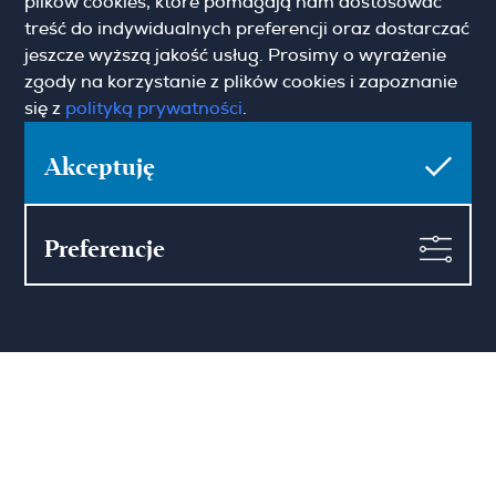
plików cookies, które pomagają nam dostosować
treść do indywidualnych preferencji oraz dostarczać
jeszcze wyższą jakość usług. Prosimy o wyrażenie
zgody na korzystanie z plików cookies i zapoznanie
się z
polityką prywatności
.
Pokaż więcej
Zgoda marketingowa
Akceptuję
Preferencje
Hamilton May Warszawa
Sienna 39
00-121 Warszawa
(+48) 22 428 16 15
warsaw@hamiltonmay.com
Hamilton May Kraków