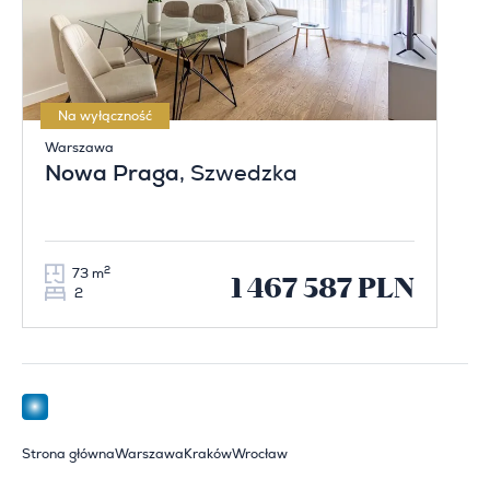
Na wyłączność
Warszawa
Nowa Praga
, Szwedzka
2
73 m
1 467 587 PLN
2
Strona główna
Warszawa
Kraków
Wrocław