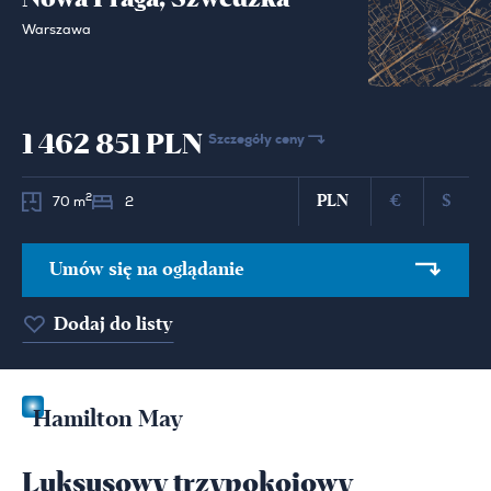
Warszawa
1 462 851 PLN
Szczegóły ceny
PLN
€
$
2
70 m
2
Umów się na oglądanie
Dodaj do listy
Hamilton May
Luksusowy trzypokojowy