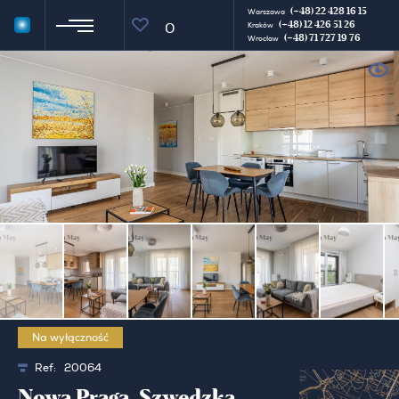
(+48) 22 428 16 15
Warszawa
(+48) 12 426 51 26
0
Kraków
(+48) 71 727 19 76
Wrocław
Na wyłączność
Ref:
20064
Nowa Praga, Szwedzka