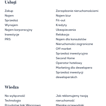
Usługi
Zakup
Zarządzanie nieruchomościami
Najem
Najem biur
Sprzedaż
Fit-out
Wynajem
Kredyty
Najem korporacyjny
Ubezpieczenia
Inwestycje
Relokacja
PRS
Najem dla konsulatów
Nieruchomości zagraniczne
Off market
Sprzedaż inwestycyjna
Second Home
Operator hotelowy
Marketing dla dewelopera
Sprzedaż inwestycji
deweloperskich
Wiedza
Na wyłączność
Jak reklamujemy twoją
Technologia
nieruchomość
Przydatne linki Warszawa
Miejskie przewodniki