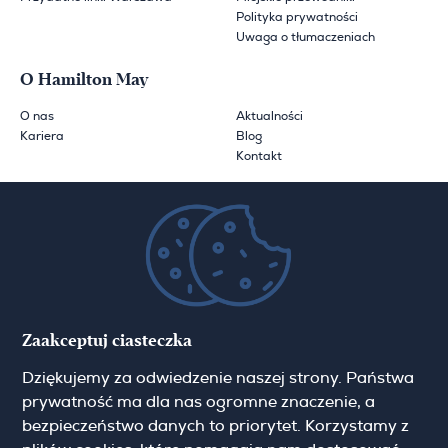
Polityka prywatności
Uwaga o tłumaczeniach
O Hamilton May
O nas
Aktualności
Kariera
Blog
Kontakt
Zapisz się do newslettera
Imię
Zaakceptuj ciasteczka
Dziękujemy za odwiedzenie naszej strony. Państwa
prywatność ma dla nas ogromne znaczenie, a
Email
bezpieczeństwo danych to priorytet. Korzystamy z