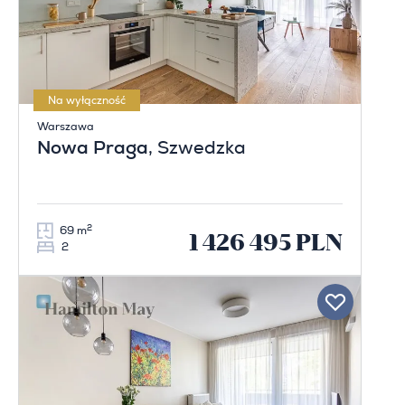
Na wyłączność
Warszawa
Nowa Praga
, Szwedzka
2
69 m
1 426 495 PLN
2