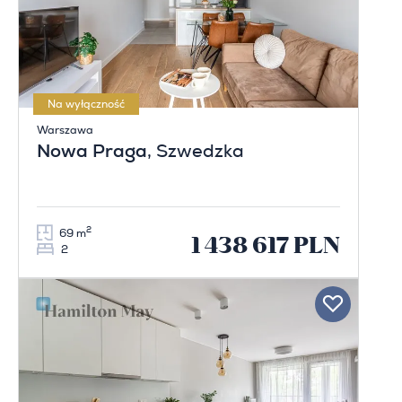
Na wyłączność
Warszawa
Nowa Praga
, Szwedzka
2
69 m
1 438 617 PLN
2