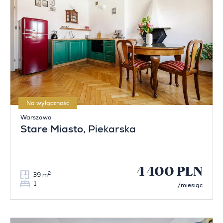
Na wyłączność
Warszawa
Stare Miasto
, Piekarska
4 400 PLN
2
39 m
1
/miesiąc