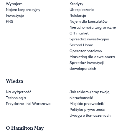
Wynajem
Kredyty
Najem korporacyjny
Ubezpieczenia
Inwestycje
Relokacja
PRS
Najem dla konsulatów
Nieruchomości zagraniczne
Off market
Sprzedaż inwestycyjna
Second Home
Operator hotelowy
Marketing dla dewelopera
Sprzedaż inwestycji
deweloperskich
Wiedza
Na wyłączność
Jak reklamujemy twoją
Technologia
nieruchomość
Przydatne linki Warszawa
Miejskie przewodniki
Polityka prywatności
Uwaga o tłumaczeniach
O Hamilton May