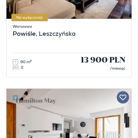
Na wyłączność
Warszawa
Powiśle
, Leszczyńska
13 900 PLN
2
90 m
2
/miesiąc