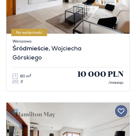
Na wyłączność
Warszawa
Śródmieście
, Wojciecha
Górskiego
10 000 PLN
2
80 m
2
/miesiąc