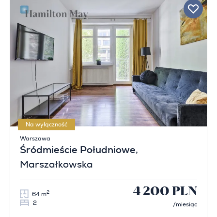
Na wyłączność
Warszawa
Śródmieście Południowe
,
Marszałkowska
4 200 PLN
2
64 m
2
/miesiąc