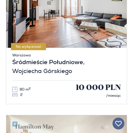
Na wyłączność
Warszawa
Śródmieście Południowe
,
Wojciecha Górskiego
10 000 PLN
2
80 m
2
/miesiąc