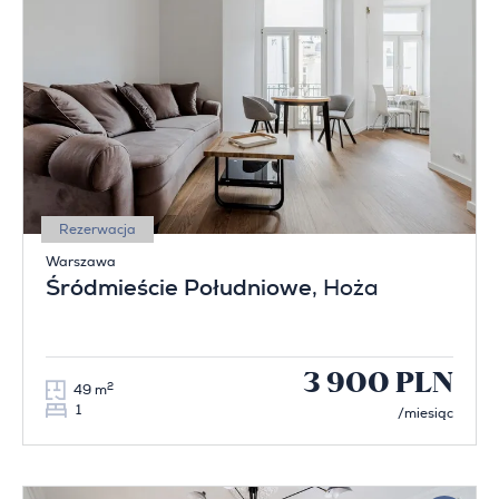
Rezerwacja
Warszawa
Śródmieście Południowe
, Hoża
3 900 PLN
2
49 m
1
/miesiąc