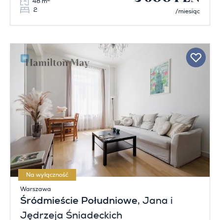
48 m
2
/miesiąc
Na wyłączność
Warszawa
Śródmieście Południowe
, Jana i
Jędrzeja Śniadeckich