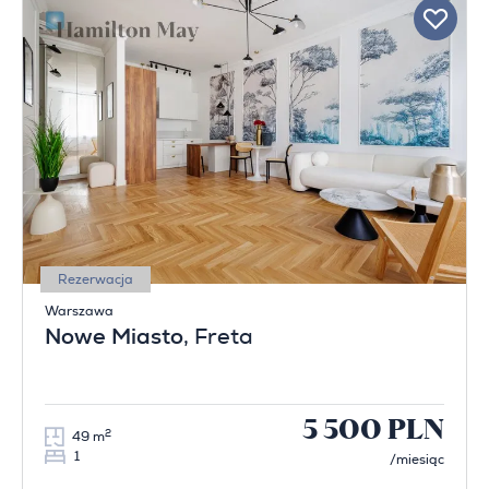
Rezerwacja
Warszawa
Nowe Miasto
, Freta
5 500 PLN
2
49 m
1
/miesiąc