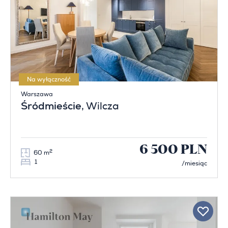
Na wyłączność
Warszawa
Śródmieście
, Wilcza
6 500 PLN
2
60 m
1
/miesiąc