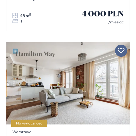
4 000 PLN
2
48 m
1
/miesiąc
Na wyłączność
Warszawa