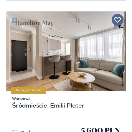
Na wyłączność
Warszawa
Śródmieście
, Emilii Plater
5 600 PLN
2