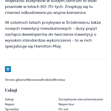
Większość budynków w ścisłym centrum to bloki
powstałe w latach 60-70-tych. Znajdują się tu
również odbudowane po wojnie kamienice.
W ostatnich latach przybywa w Śródmieściu także
nowych inwestycji mieszkaniowych - duży popyt
zachęca deweloperów do tworzenia inwestycji o
wysokim standardzie wykończenia - to w nich
specjalizuje się Hamilton May.
Strona główna
Warszawa
Kraków
Wrocław
Usługi
Zakup
Zarządzanie nieruchomościami
Najem
Najem biur
Sprzedaż
Fit-out