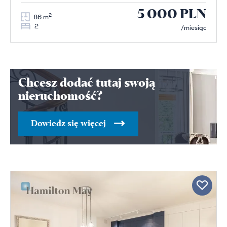
5 000 PLN
2
86 m
2
/miesiąc
Chcesz dodać tutaj swoją
nieruchomość?
Dowiedz się więcej