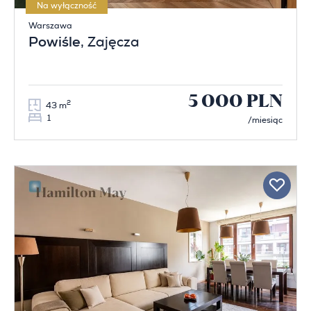
Na wyłączność
Warszawa
Powiśle
, Zajęcza
5 000 PLN
2
43 m
1
/miesiąc