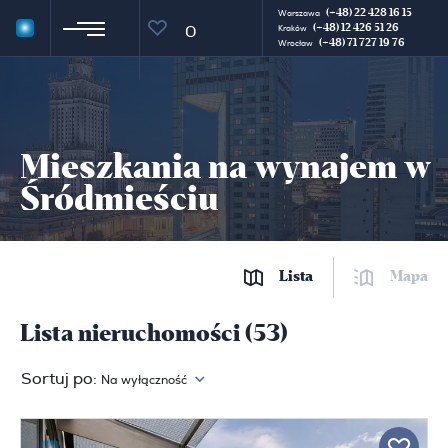
(+48) 22 428 16 15
Warszawa
(+48) 12 426 51 26
0
Kraków
(+48) 71 727 19 76
Wrocław
Mieszkania na wynajem w
Śródmieściu
Lista
Mapa
Lista nieruchomości (53)
Sortuj po:
Na wyłączność