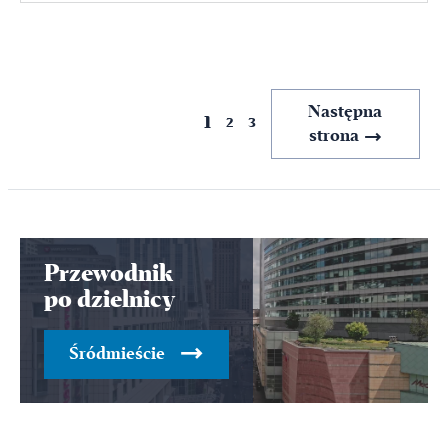
Poprzednia
Następna
1
2
3
strona
strona
Przewodnik
po dzielnicy
Śródmieście