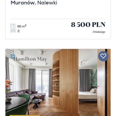
Muranów
, Nalewki
8 500 PLN
2
96 m
2
/miesiąc