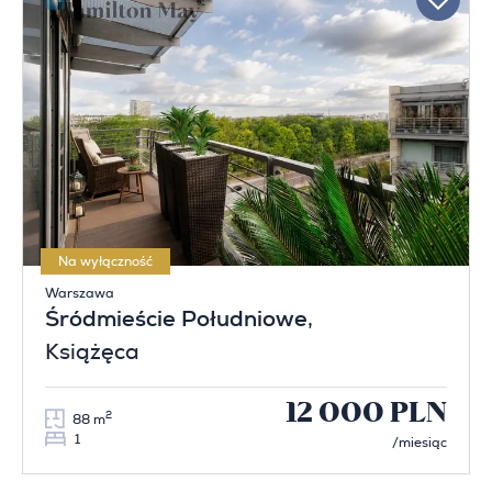
Na wyłączność
Warszawa
Śródmieście Południowe
,
Książęca
12 000 PLN
2
88 m
1
/miesiąc