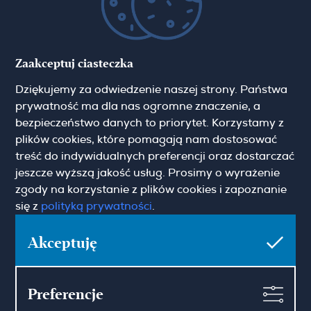
Pokaż więcej
Zgoda marketingowa
Zaakceptuj ciasteczka
Dziękujemy za odwiedzenie naszej strony. Państwa
Hamilton May Warszawa
prywatność ma dla nas ogromne znaczenie, a
Sienna 39
bezpieczeństwo danych to priorytet. Korzystamy z
00-121 Warszawa
plików cookies, które pomagają nam dostosować
(+48) 22 428 16 15
treść do indywidualnych preferencji oraz dostarczać
warsaw@hamiltonmay.com
jeszcze wyższą jakość usług. Prosimy o wyrażenie
zgody na korzystanie z plików cookies i zapoznanie
się z
polityką prywatności
.
Hamilton May Kraków
Akceptuję
Cybulskiego 2
31-117 Krakow
(+48) 12 426 51 26
krakow@hamiltonmay.com
Preferencje