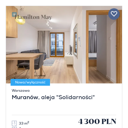
Nowa/wyłączność
Warszawa
Muranów
, aleja "Solidarności"
4 300 PLN
2
33 m