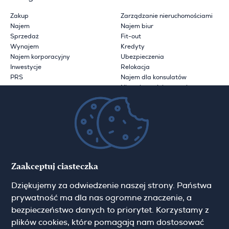
Zakup
Zarządzanie nieruchomościami
Najem
Najem biur
Sprzedaż
Fit-out
Wynajem
Kredyty
Najem korporacyjny
Ubezpieczenia
Inwestycje
Relokacja
PRS
Najem dla konsulatów
Nieruchomości zagraniczne
Off market
Sprzedaż inwestycyjna
Second Home
Operator hotelowy
Marketing dla dewelopera
Sprzedaż inwestycji
deweloperskich
Zaakceptuj ciasteczka
Wiedza
Dziękujemy za odwiedzenie naszej strony. Państwa
prywatność ma dla nas ogromne znaczenie, a
Na wyłączność
Jak reklamujemy twoją
bezpieczeństwo danych to priorytet. Korzystamy z
Technologia
nieruchomość
Przydatne linki Warszawa
Miejskie przewodniki
plików cookies, które pomagają nam dostosować