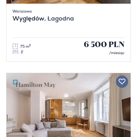
Warszawa
Wyględów
, Łagodna
6 500 PLN
2
75 m
2
/miesiąc