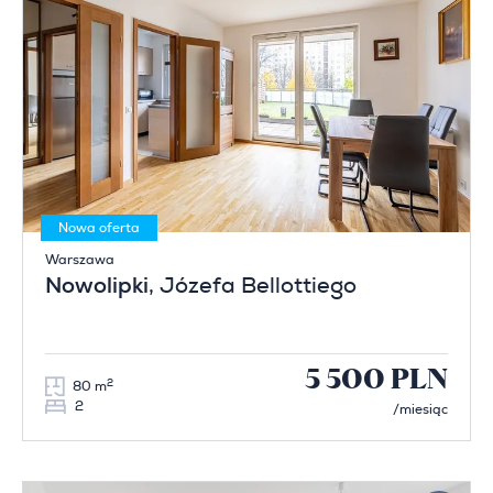
Nowa oferta
Warszawa
Nowolipki
, Józefa Bellottiego
5 500 PLN
2
80 m
2
/miesiąc