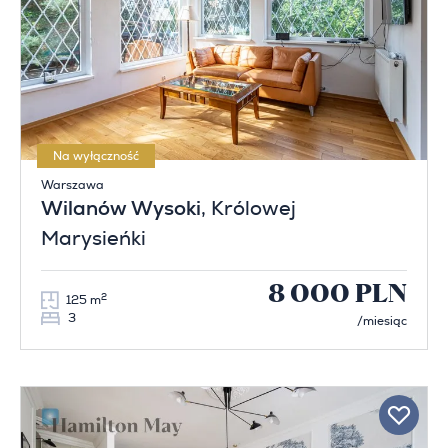
Na wyłączność
Warszawa
Wilanów Wysoki
, Królowej
Marysieńki
8 000 PLN
2
125 m
3
/miesiąc