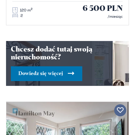
6 500 PLN
2
120 m
2
/miesiąc
Chcesz dodać tutaj swoją
nieruchomość?
Dowiedz się więcej