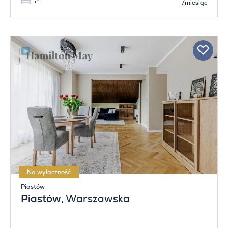
2
/miesiąc
Na wyłączność
Piastów
Piastów
, Warszawska