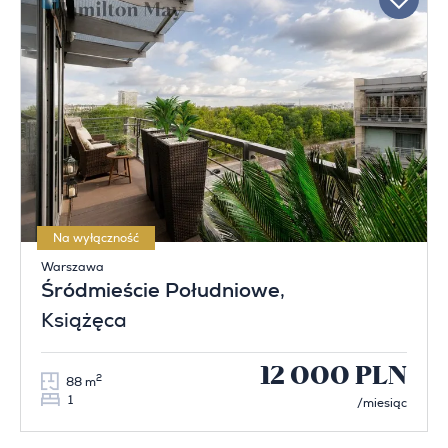
Na wyłączność
Warszawa
Śródmieście Południowe
,
Książęca
12 000 PLN
2
88 m
1
/miesiąc