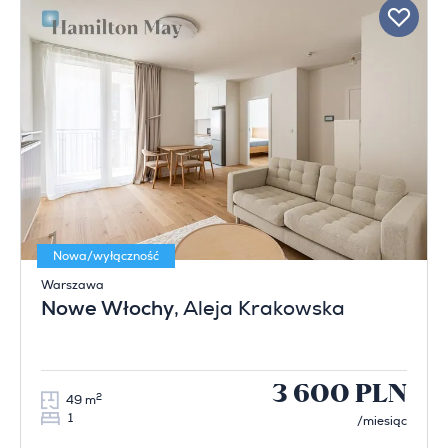
Nowa/wyłączność
Warszawa
Nowe Włochy
, Aleja Krakowska
3 600 PLN
2
49 m
1
/miesiąc