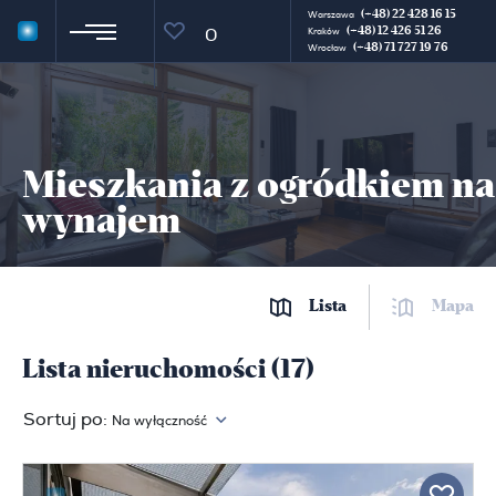
(+48) 22 428 16 15
Warszawa
(+48) 12 426 51 26
0
Kraków
(+48) 71 727 19 76
Wrocław
Mieszkania z ogródkiem na
wynajem
Lista
Mapa
Lista nieruchomości (17)
Sortuj po:
Na wyłączność