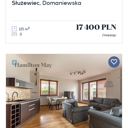
Służewiec
, Domaniewska
17 400 PLN
2
115 m
3
/miesiąc