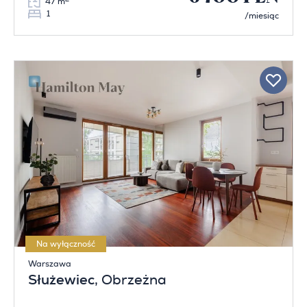
47 m
1
/miesiąc
Na wyłączność
Warszawa
Służewiec
, Obrzeżna