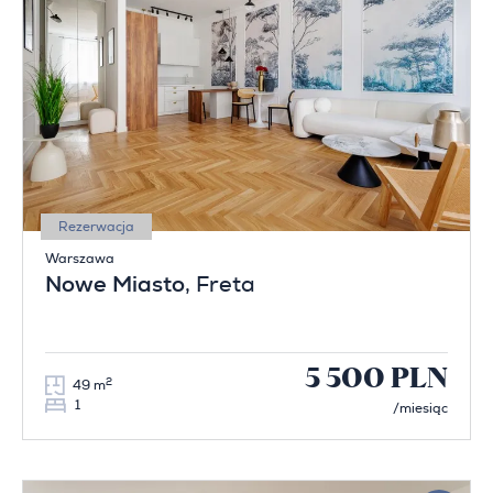
Rezerwacja
Warszawa
Nowe Miasto
, Freta
5 500 PLN
2
49 m
1
/miesiąc