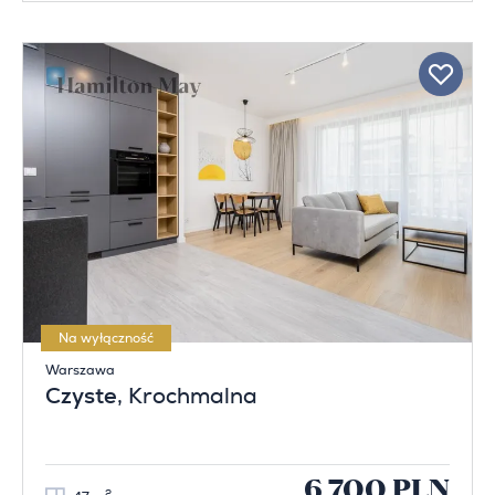
Na wyłączność
Warszawa
Czyste
, Krochmalna
6 700 PLN
2