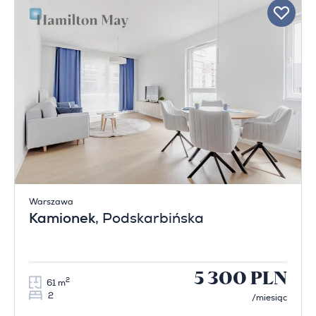
Warszawa
Kamionek
, Podskarbińska
5 300 PLN
2
61 m
2
/miesiąc