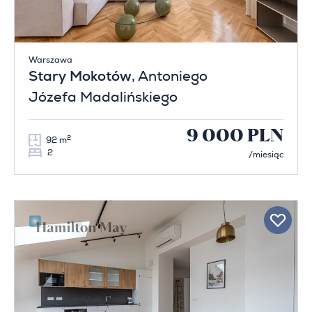
Warszawa
Stary Mokotów
, Antoniego
Józefa Madalińskiego
9 000 PLN
2
92 m
2
/miesiąc