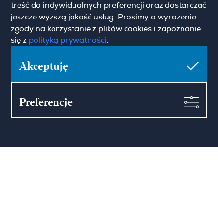
Polityka prywatności
treść do indywidualnych preferencji oraz dostarczać
Uwaga o tłumaczeniach
jeszcze wyższą jakość usług. Prosimy o wyrażenie
zgody na korzystanie z plików cookies i zapoznanie
O Hamilton May
się z
polityką prywatności
.
O nas
Aktualności
Kariera
Blog
Akceptuję
Kontakt
Preferencje
Zapisz się do newslettera
Imię
Email