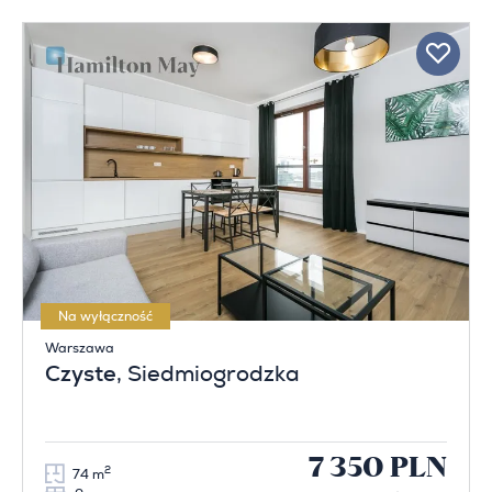
Na wyłączność
Warszawa
Czyste
, Siedmiogrodzka
7 350 PLN
2
74 m