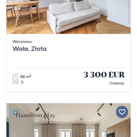
Warszawa
Wola
, Złota
3 300 EUR
2
86 m
3
/miesiąc