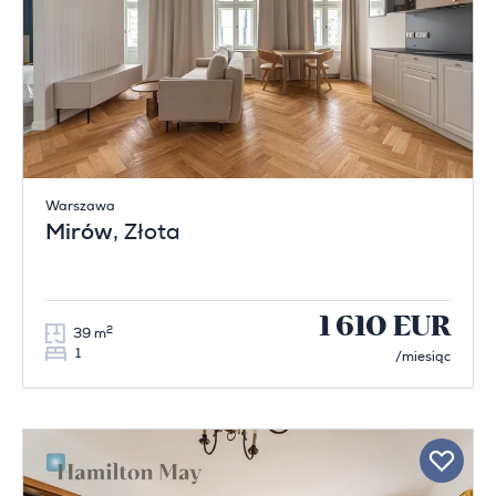
Warszawa
Mirów
, Złota
1 610 EUR
2
39 m
1
/miesiąc