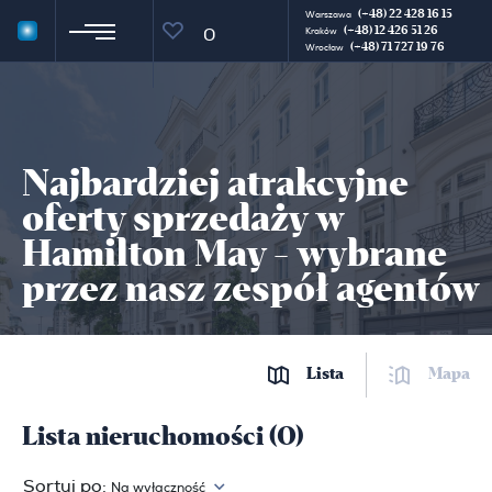
(+48) 22 428 16 15
Warszawa
(+48) 12 426 51 26
0
Kraków
(+48) 71 727 19 76
Wrocław
Najbardziej atrakcyjne
oferty sprzedaży w
Hamilton May - wybrane
przez nasz zespół agentów
Lista
Mapa
Lista nieruchomości (0)
Sortuj po:
Na wyłączność