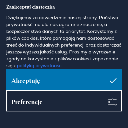
Hamilton May Kraków
Zaakceptuj ciasteczka
Cybulskiego 2
Dziękujemy za odwiedzenie naszej strony. Państwa
31-117 Krakow
(+48) 12 426 51 26
prywatność ma dla nas ogromne znaczenie, a
krakow@hamiltonmay.com
bezpieczeństwo danych to priorytet. Korzystamy z
plików cookies, które pomagają nam dostosować
treść do indywidualnych preferencji oraz dostarczać
jeszcze wyższą jakość usług. Prosimy o wyrażenie
zgody na korzystanie z plików cookies i zapoznanie
Hamilton May Wrocław
się z
polityką prywatności
.
Sikorskiego 26-28
Akceptuję
53-656 Wrocław
(+48) 71 727 19 76
wroclaw@hamiltonmay.com
Preferencje