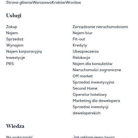
Strona główna
Warszawa
Kraków
Wrocław
Usługi
Zakup
Zarządzanie nieruchomościami
Najem
Najem biur
Sprzedaż
Fit-out
Wynajem
Kredyty
Najem korporacyjny
Ubezpieczenia
Inwestycje
Relokacja
PRS
Najem dla konsulatów
Nieruchomości zagraniczne
Off market
Sprzedaż inwestycyjna
Second Home
Operator hotelowy
Marketing dla dewelopera
Sprzedaż inwestycji
deweloperskich
Wiedza
Na wyłączność
Jak reklamujemy twoją