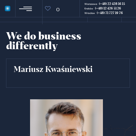
(+48) 22 428 16 15
Warszawa
(+48) 12 426 51 26
0
Kraków
(+48) 71 727 19 76
Wrocław
We do business
differently
Mariusz Kwaśniewski