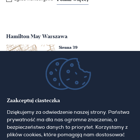
Hamilton May Warszawa
Sienna 39
00-121 Warszawa
(+48) 22 428 16 15
warsaw@hamiltonmay.com
Hamilton May Kraków
Zaakceptuj ciasteczka
Cybulskiego 2
Dziękujemy za odwiedzenie naszej strony. Państwa
31-117 Krakow
(+48) 12 426 51 26
prywatność ma dla nas ogromne znaczenie, a
krakow@hamiltonmay.com
bezpieczeństwo danych to priorytet. Korzystamy z
plików cookies, które pomagają nam dostosować