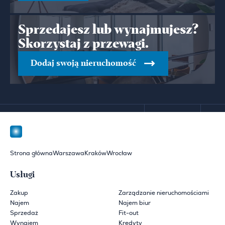
Sprzedajesz lub wynajmujesz?
Skorzystaj z przewagi.
Dodaj swoją nieruchomość
Strona główna
Warszawa
Kraków
Wrocław
Usługi
Zakup
Zarządzanie nieruchomościami
Najem
Najem biur
Sprzedaż
Fit-out
Wynajem
Kredyty