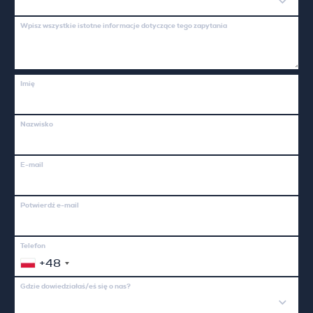
Wpisz wszystkie istotne informacje dotyczące tego zapytania
Imię
Nazwisko
E-mail
Potwierdź e-mail
Telefon
+48
Gdzie dowiedziałaś/eś się o nas?