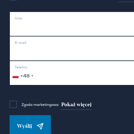
Imię
E-mail
Telefon
+48
Pokaż więcej
Zgoda marketingowa
Wyślij