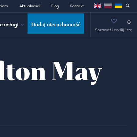
riera
Aktualności
Blog
Kontakt
0
Dodaj nieruchomość
e usługi
Sprawdź i wyślij listę
ilton May