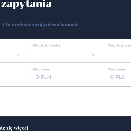
 zapytania
Chcę ogłosić swoją nieruchomość
Min. liczba pokoi
Max. liczba p
Min. cena
Max. cena
z się więcej