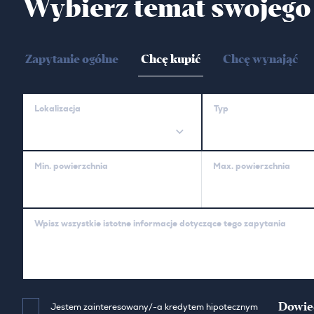
Wybierz temat swojego
Zapytanie ogólne
Chcę kupić
Chcę wynająć
Lokalizacja
Typ
Min. powierzchnia
Max. powierzchnia
Wpisz wszystkie istotne informacje dotyczące tego zapytania
Dowied
Jestem zainteresowany/-a kredytem hipotecznym