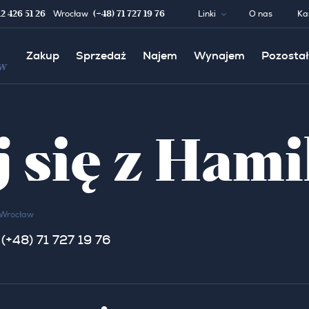
12 426 51 26
(+48) 71 727 19 76
Wrocław
Linki
O nas
Ka
Zakup
Sprzedaż
Najem
Wynajem
Pozostał
w
 się z Ham
Wrocław
(+48) 71 727 19 76