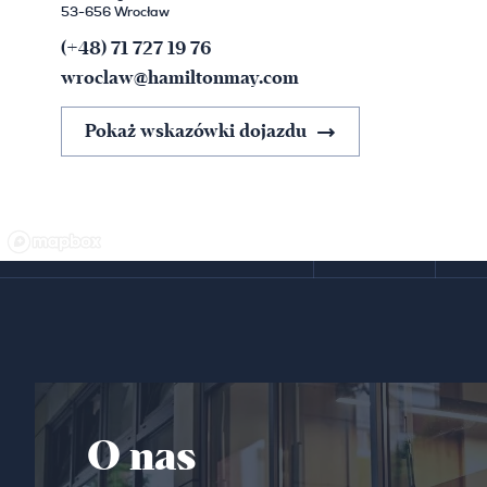
53-656 Wrocław
(+48) 71 727 19 76
wroclaw@hamiltonmay.com
Pokaż wskazówki dojazdu
O nas