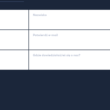
Nazwisko
Potwierdź e-mail
Gdzie dowiedziałaś/eś się o nas?