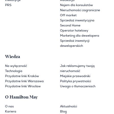
Inwestycje
Relokacja
PRS
Najem dla konsulatów
Nieruchomości zagraniczne
Off market
Sprzedaż inwestycyjna
Second Home
Operator hotelowy
Marketing dla dewelopera
Sprzedaż inwestycji
deweloperskich
Wiedza
Na wyłączność
Jak reklamujemy twoją
Technologia
nieruchomość
Przydatne linki Kraków
Miejskie przewodniki
Przydatne linki Warszawa
Polityka prywatności
Przydatne linki Wrocław
Uwaga o tłumaczeniach
O Hamilton May
O nas
Aktualności
Kariera
Blog