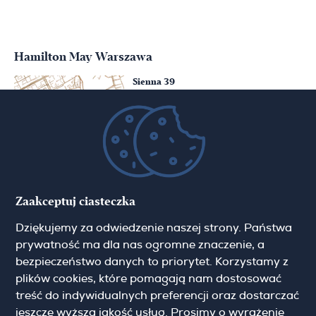
Hamilton May Warszawa
Sienna 39
00-121 Warszawa
(+48) 22 428 16 15
warsaw@hamiltonmay.com
Hamilton May Kraków
Zaakceptuj ciasteczka
Cybulskiego 2
Dziękujemy za odwiedzenie naszej strony. Państwa
31-117 Krakow
(+48) 12 426 51 26
prywatność ma dla nas ogromne znaczenie, a
krakow@hamiltonmay.com
bezpieczeństwo danych to priorytet. Korzystamy z
plików cookies, które pomagają nam dostosować
treść do indywidualnych preferencji oraz dostarczać
jeszcze wyższą jakość usług. Prosimy o wyrażenie