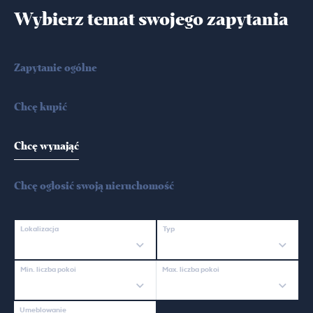
Wybierz temat swojego zapytania
Zapytanie ogólne
Chcę kupić
Chcę wynająć
Chcę ogłosić swoją nieruchomość
Lokalizacja
Typ
Min. liczba pokoi
Max. liczba pokoi
Umeblowanie