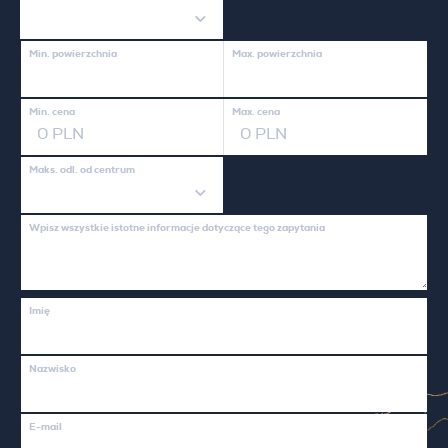
Min. powierzchnia
Max. powierzchnia
Min. cena
Max. cena
Maks. odl. od centrum
Wpisz wszystkie istotne informacje dotyczące tego zapytania
Imię
Nazwisko
E-mail