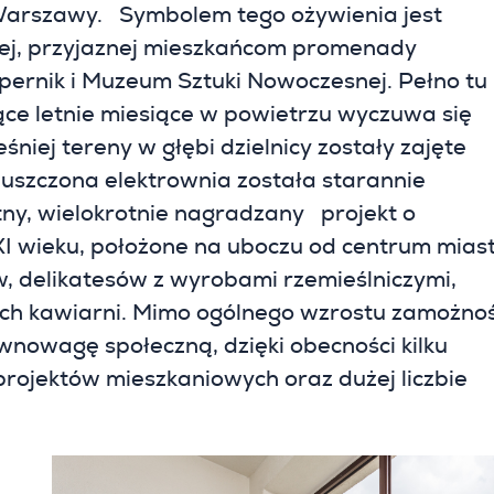
 Warszawy.
Symbolem tego ożywienia jest
ej, przyjaznej mieszkańcom promenady
ernik i Muzeum Sztuki Nowoczesnej. Pełno tu
ce letnie miesiące w powietrzu wyczuwa się
niej tereny w głębi dzielnicy zostały zajęte
puszczona elektrownia została starannie
ny, wielokrotnie nagradzany
projekt o
XI wieku, położone na uboczu od centrum miast
w, delikatesów z wyrobami rzemieślniczymi,
nych kawiarni. Mimo ogólnego wzrostu zamożnoś
wnowagę społeczną, dzięki obecności kilku
projektów mieszkaniowych oraz dużej liczbie