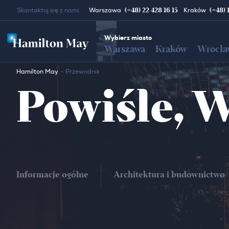
(+48) 22 428 16 15
(+48) 
Skontaktuj się z nami
Warszawa
Kraków
Wybierz miasto
Warszawa
Kraków
Wrocła
Hamilton May
Przewodnik
Powiśle, 
Informacje ogólne
Architektura i budownictwo