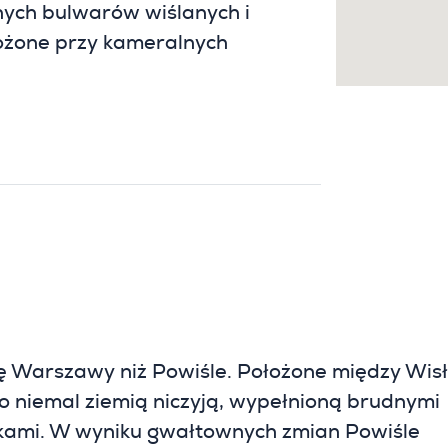
nych bulwarów wiślanych i
ożone przy kameralnych
ę Warszawy niż Powiśle. Położone między Wis
ło niemal ziemią niczyją, wypełnioną brudnymi
ykami. W wyniku gwałtownych zmian Powiśle