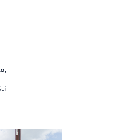
a,
ci