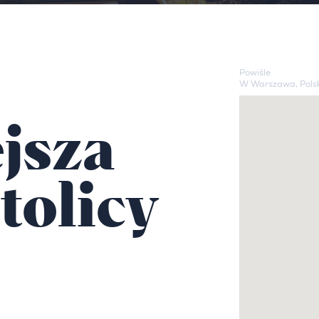
Powiśle
W Warszawa, Pols
jsza
tolicy