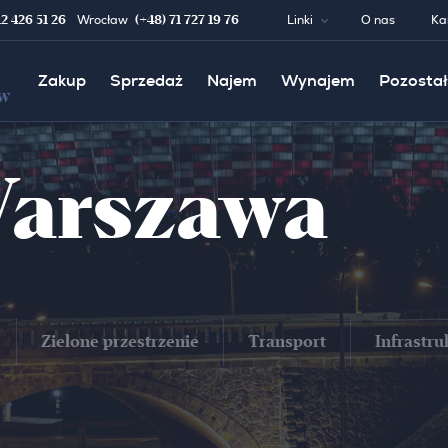
12 426 51 26
(+48) 71 727 19 76
Wrocław
Linki
O nas
Ka
Zakup
Sprzedaż
Najem
Wynajem
Pozostał
w
Warszawa
Zielone przestrzenie
Transport
Infrastru