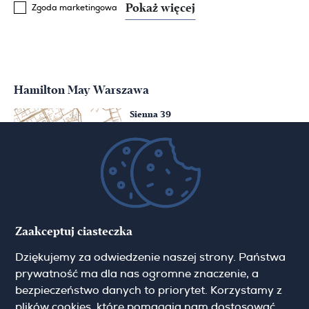
Pokaż więcej
Zgoda marketingowa
Hamilton May Warszawa
Sienna 39
00-121 Warszawa
(+48) 22 428 16 15
warsaw@hamiltonmay.com
Hamilton May Kraków
Zaakceptuj ciasteczka
Cybulskiego 2
Dziękujemy za odwiedzenie naszej strony. Państwa
31-117 Krakow
(+48) 12 426 51 26
prywatność ma dla nas ogromne znaczenie, a
krakow@hamiltonmay.com
bezpieczeństwo danych to priorytet. Korzystamy z
plików cookies, które pomagają nam dostosować