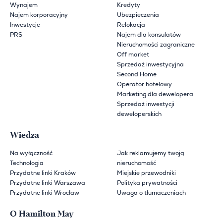
Wynajem
Kredyty
Najem korporacyjny
Ubezpieczenia
Inwestycje
Relokacja
PRS
Najem dla konsulatów
Nieruchomości zagraniczne
Off market
Sprzedaż inwestycyjna
Second Home
Operator hotelowy
Marketing dla dewelopera
Sprzedaż inwestycji
deweloperskich
Wiedza
Na wyłączność
Jak reklamujemy twoją
Technologia
nieruchomość
Przydatne linki Kraków
Miejskie przewodniki
Przydatne linki Warszawa
Polityka prywatności
Przydatne linki Wrocław
Uwaga o tłumaczeniach
O Hamilton May