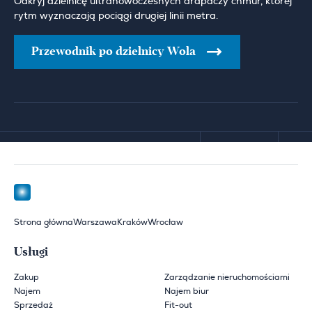
Odkryj dzielnicę ultranowoczesnych drapaczy chmur, której
rytm wyznaczają pociągi drugiej linii metra.
Przewodnik po dzielnicy Wola
Strona główna
Warszawa
Kraków
Wrocław
Usługi
Zakup
Zarządzanie nieruchomościami
Najem
Najem biur
Sprzedaż
Fit-out