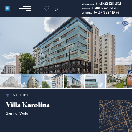
(+48) 22 428 16 15
Warszawa
(+48) 12 426 51 26
0
Kraków
(+48) 71 727 19 76
Wrocław
Ref:
11119
Villa Karolina
Sienna, Wola