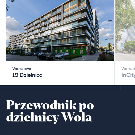
Warszawa
Warsz
19 Dzielnica
InCit
Przewodnik po
dzielnicy Wola