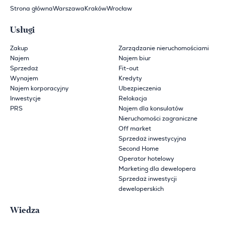
Strona główna
Warszawa
Kraków
Wrocław
Usługi
Zakup
Zarządzanie nieruchomościami
Najem
Najem biur
Sprzedaż
Fit-out
Wynajem
Kredyty
Najem korporacyjny
Ubezpieczenia
Inwestycje
Relokacja
PRS
Najem dla konsulatów
Nieruchomości zagraniczne
Off market
Sprzedaż inwestycyjna
Second Home
Operator hotelowy
Marketing dla dewelopera
Sprzedaż inwestycji
deweloperskich
Wiedza