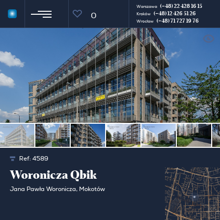
(+48) 22 428 16 15
Warszawa
(+48) 12 426 51 26
0
Kraków
(+48) 71 727 19 76
Wrocław
Ref:
4589
Woronicza Qbik
Jana Pawła Woronicza, Mokotów