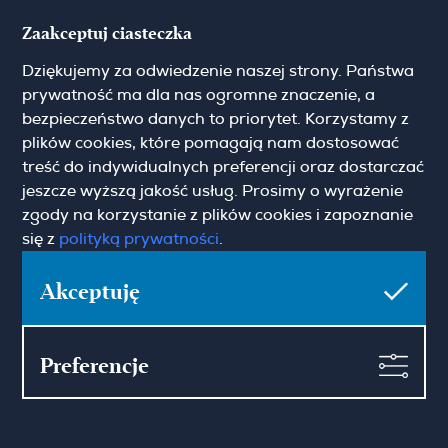
Hamilton May Kraków
Zaakceptuj ciasteczka
Cybulskiego 2
Dziękujemy za odwiedzenie naszej strony. Państwa
31-117 Krakow
(+48) 12 426 51 26
prywatność ma dla nas ogromne znaczenie, a
krakow@hamiltonmay.com
bezpieczeństwo danych to priorytet. Korzystamy z
plików cookies, które pomagają nam dostosować
treść do indywidualnych preferencji oraz dostarczać
jeszcze wyższą jakość usług. Prosimy o wyrażenie
zgody na korzystanie z plików cookies i zapoznanie
Hamilton May Wrocław
się z
polityką prywatności
.
Sikorskiego 26-28
53-656 Wrocław
Akceptuję
(+48) 71 727 19 76
wroclaw@hamiltonmay.com
Preferencje