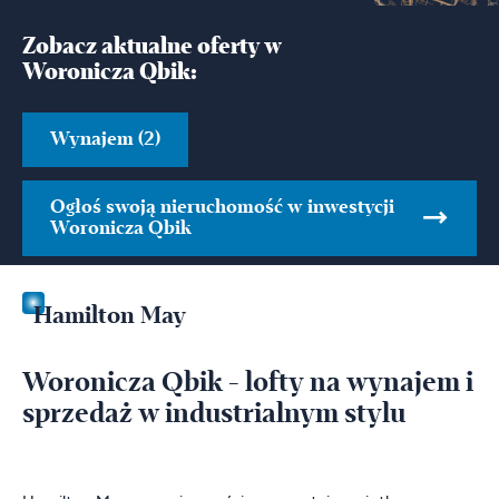
Zobacz aktualne oferty w
Woronicza Qbik:
Wynajem (2)
Ogłoś swoją nieruchomość w inwestycji
Woronicza Qbik
Hamilton May
Woronicza Qbik - lofty na wynajem i
sprzedaż w industrialnym stylu