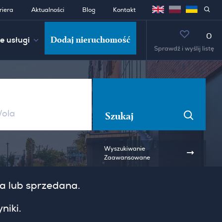
riera
Aktualności
Blog
Kontakt
0
Dodaj nieruchomość
e usługi
Sprawdź i wyślij listę
Szukaj
Wyszukiwanie
Zaawansowane
ta lub sprzedana.
niki.