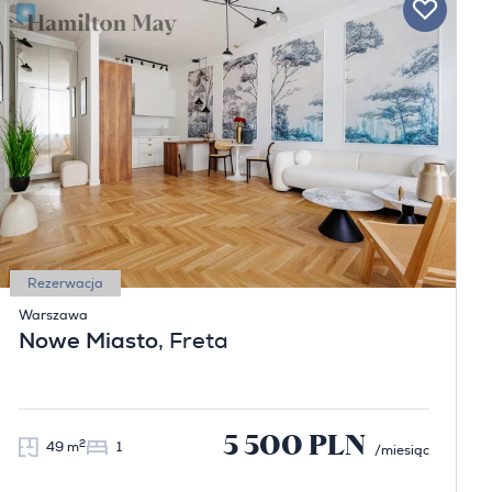
Rezerwacja
Warszawa
Nowe Miasto
, Freta
5 500 PLN
2
49 m
1
/miesiąc