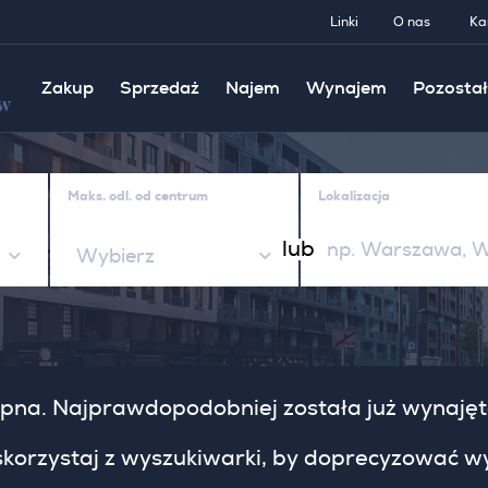
Linki
O nas
Ka
Zakup
Sprzedaż
Najem
Wynajem
Pozostał
w
Maks. odl. od centrum
Lokalizacja
lub
Wybierz
stępna. Najprawdopodobniej została już wynaję
 skorzystaj z wyszukiwarki, by doprecyzować wy