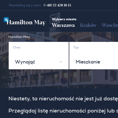
(+48) 22 428 16 15
Skontaktuj się z nami
Wybierz miasto
Warszawa
Kraków
Wrocła
Hamilton May
Chcę
Typ
Wynająć
Mieszkanie
Niestety, ta nieruchomość nie jest już do
Przeglądaj listę nieruchomości poniżej lub