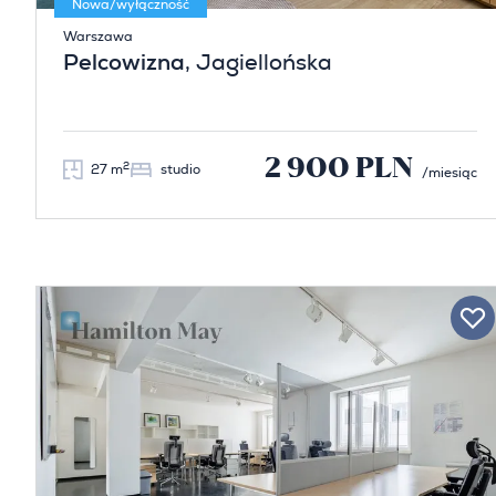
Nowa/wyłączność
Warszawa
Pelcowizna
, Jagiellońska
2 900 PLN
2
27 m
studio
/miesiąc