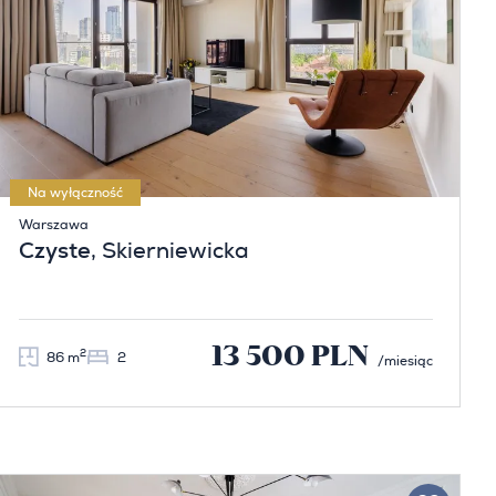
Na wyłączność
Warszawa
Czyste
, Skierniewicka
13 500 PLN
2
86 m
2
/miesiąc