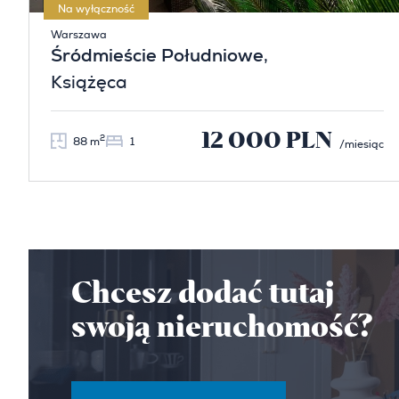
Na wyłączność
Warszawa
Śródmieście Południowe
,
Książęca
12 000 PLN
2
88 m
1
/miesiąc
Chcesz dodać tutaj
swoją nieruchomość?