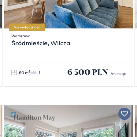
Na wyłączność
Warszawa
Śródmieście
, Wilcza
6 500 PLN
2
60 m
1
/miesiąc