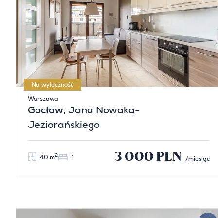
Na wyłączność
Warszawa
Gocław
, Jana Nowaka-
Jeziorańskiego
3 000 PLN
2
40 m
1
/miesiąc