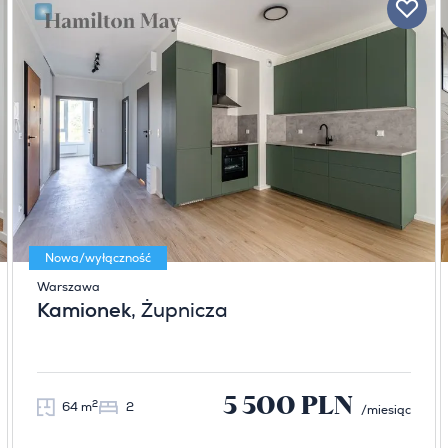
Nowa/wyłączność
Warszawa
Kamionek
, Żupnicza
5 500 PLN
2
64 m
2
/miesiąc