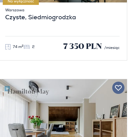
Na wyłączność
Warszawa
Czyste
, Siedmiogrodzka
7 350 PLN
2
74 m
2
/miesiąc