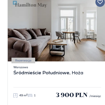
Rezerwacja
Warszawa
Śródmieście Południowe
, Hoża
3 900 PLN
2
49 m
1
/miesiąc