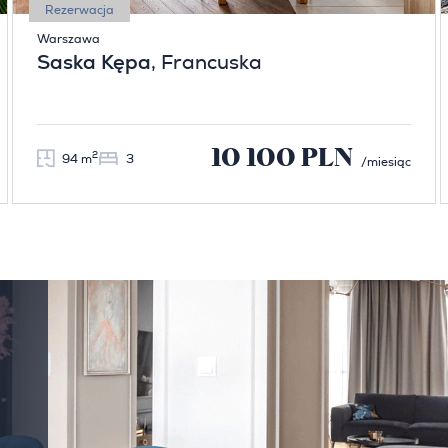
Rezerwacja
Warszawa
Saska Kępa
, Francuska
10 100 PLN
2
94 m
3
/miesiąc