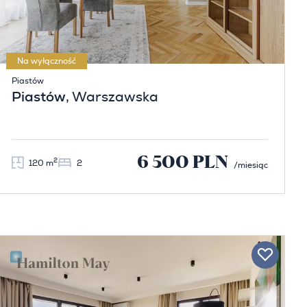
Na wyłączność
Piastów
Piastów
, Warszawska
6 500 PLN
2
120 m
2
/miesiąc