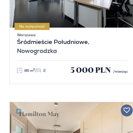
Na wyłączność
Warszawa
Śródmieście Południowe
,
Nowogrodzka
5 000 PLN
2
86 m
2
/miesiąc