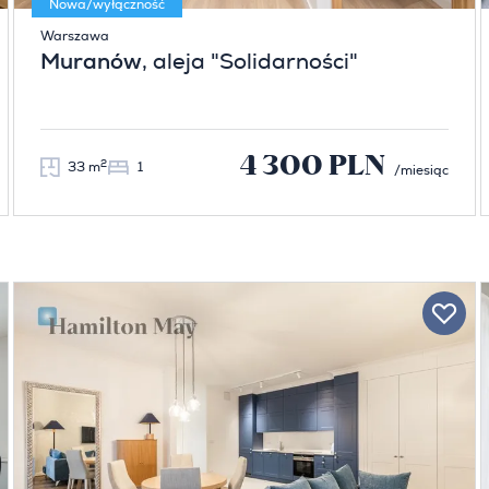
Nowa/wyłączność
Warszawa
Muranów
, aleja "Solidarności"
4 300 PLN
2
33 m
1
/miesiąc