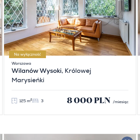
Na wyłączność
Warszawa
Wilanów Wysoki
, Królowej
Marysieńki
8 000 PLN
2
125 m
3
/miesiąc