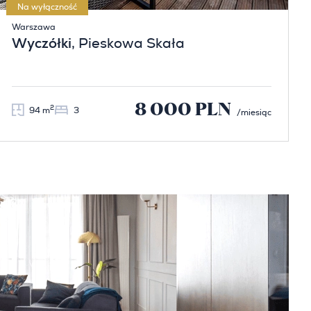
Na wyłączność
Warszawa
Wyczółki
, Pieskowa Skała
8 000 PLN
2
94 m
3
/miesiąc