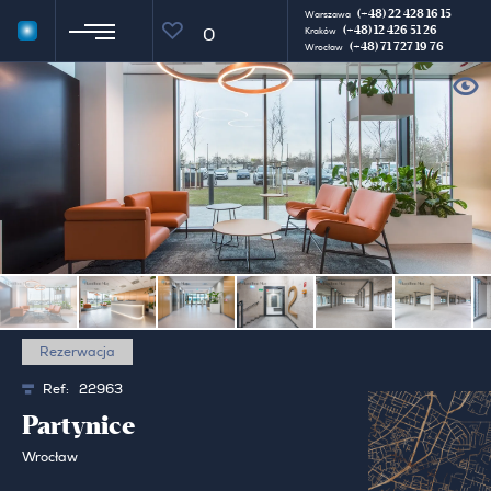
(+48) 22 428 16 15
Warszawa
(+48) 12 426 51 26
0
Kraków
(+48) 71 727 19 76
Wrocław
Rezerwacja
Ref:
22963
Partynice
Wrocław