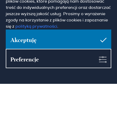
plików cookies, które pomagają nam dostosować
treść do indywidualnych preferencji oraz dostarczać
jeszcze wyższą jakość usług. Prosimy o wyrażenie
zgody na korzystanie z plików cookies i zapoznanie
Hamilton May Wrocław
się z
polityką prywatności
.
Sikorskiego 26-28
Akceptuję
53-656 Wrocław
(+48) 71 727 19 76
wroclaw@hamiltonmay.com
Preferencje
© 2026 Hamilton May. All rights reserved.
Designed by CHALLENGE Studio