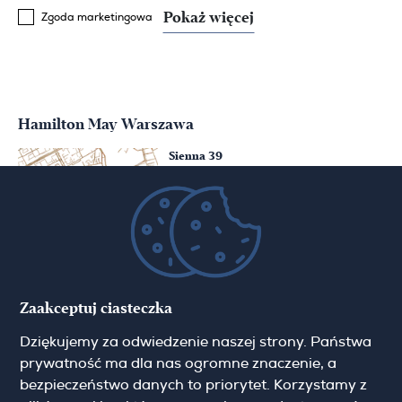
Pokaż więcej
Zgoda marketingowa
Hamilton May Warszawa
Sienna 39
00-121 Warszawa
(+48) 22 428 16 15
warsaw@hamiltonmay.com
Hamilton May Kraków
Zaakceptuj ciasteczka
Cybulskiego 2
Dziękujemy za odwiedzenie naszej strony. Państwa
31-117 Krakow
(+48) 12 426 51 26
prywatność ma dla nas ogromne znaczenie, a
krakow@hamiltonmay.com
bezpieczeństwo danych to priorytet. Korzystamy z