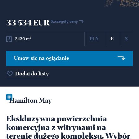
33 534 EUR
Szczegóły ceny
PLN
€
$
2
2430 m
Umów się na oglądanie
Dodaj do listy
Hamilton May
Ekskluzywna powierzchnia
komercyjna z witrynami na
terenie dużego kompleksu. Wybór