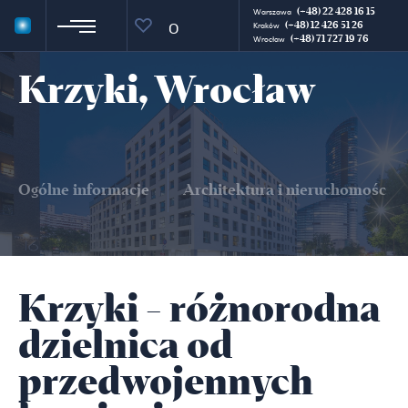
(+48) 22 428 16 15
Warszawa
(+48) 12 426 51 26
0
Kraków
(+48) 71 727 19 76
Wrocław
Krzyki, Wrocław
Ogólne informacje
Architektura i nieruchomości
Krzyki - różnorodna
dzielnica od
przedwojennych