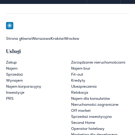
Strona główna
Warszawa
Kraków
Wrocław
Usługi
Zakup
Zarządzanie nieruchomościami
Najem
Najem biur
Sprzedaż
Fit-out
Wynajem
Kredyty
Najem korporacyjny
Ubezpieczenia
Inwestycje
Relokacja
PRS
Najem dla konsulatów
Nieruchomości zagraniczne
Off market
Sprzedaż inwestycyjna
Second Home
Operator hotelowy
Marketing dla dewelopera