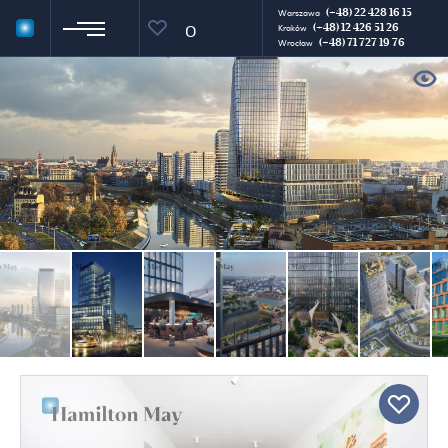
(+48) 22 428 16 15
Warszawa
(+48) 12 426 51 26
0
Kraków
(+48) 71 727 19 76
Wrocław