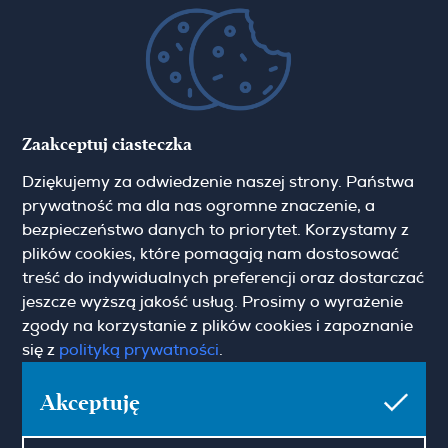
(+48) 22 428 16 15
warsaw@hamiltonmay.com
Hamilton May Kraków
Zaakceptuj ciasteczka
Cybulskiego 2
Dziękujemy za odwiedzenie naszej strony. Państwa
31-117 Krakow
(+48) 12 426 51 26
prywatność ma dla nas ogromne znaczenie, a
krakow@hamiltonmay.com
bezpieczeństwo danych to priorytet. Korzystamy z
plików cookies, które pomagają nam dostosować
treść do indywidualnych preferencji oraz dostarczać
jeszcze wyższą jakość usług. Prosimy o wyrażenie
zgody na korzystanie z plików cookies i zapoznanie
Hamilton May Wrocław
się z
polityką prywatności
.
Sikorskiego 26-28
Akceptuję
53-656 Wrocław
(+48) 71 727 19 76
wroclaw@hamiltonmay.com