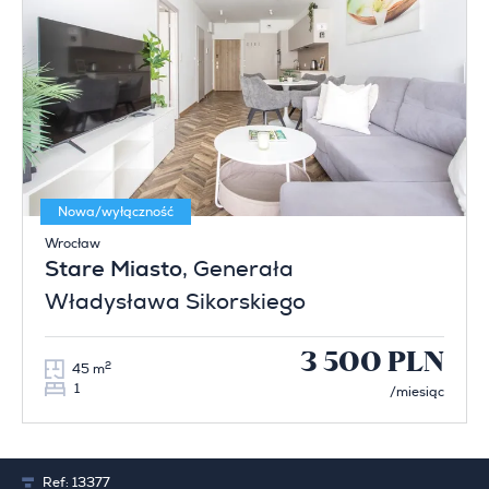
Nowa/wyłączność
Wrocław
Stare Miasto
, Generała
Władysława Sikorskiego
3 500 PLN
2
45 m
1
/miesiąc
Ref:
13377