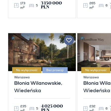
3 150 000
173
265
5
6
PLN
2
2
m
m
Na wyłączność
Bez prowizji
Na wyłączność
Warszawa
Warszawa
Błonia Wilanowskie
,
Błonia Wil
Wiedeńska
Wiedeńska
4 025 000
235
232
5
6
PLN
2
2
m
m