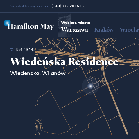
(+48) 22 428 16 15
Skontaktuj się z nami
Wybierz miasto
Warszawa
Kraków
Wrocła
Ref:
13445
Wiedeńska Residence
Wiedeńska, Wilanów