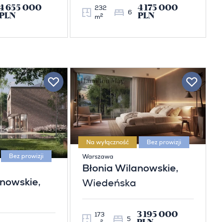
4 655 000
4 175 000
232
6
PLN
PLN
2
m
Na wyłączność
Bez prowizji
Bez prowizji
Warszawa
Błonia Wilanowskie
,
anowskie
,
Wiedeńska
3 195 000
173
5
2