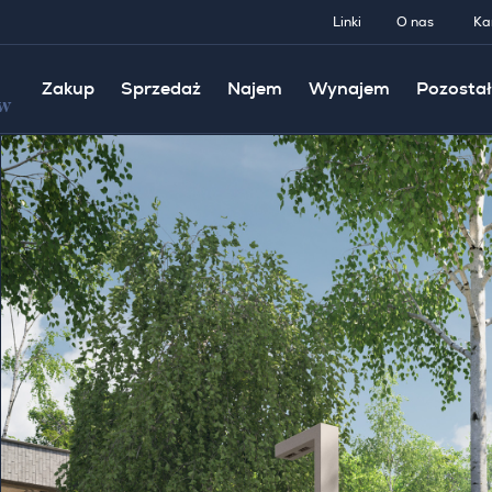
Linki
O nas
Ka
Zakup
Sprzedaż
Najem
Wynajem
Pozostał
w