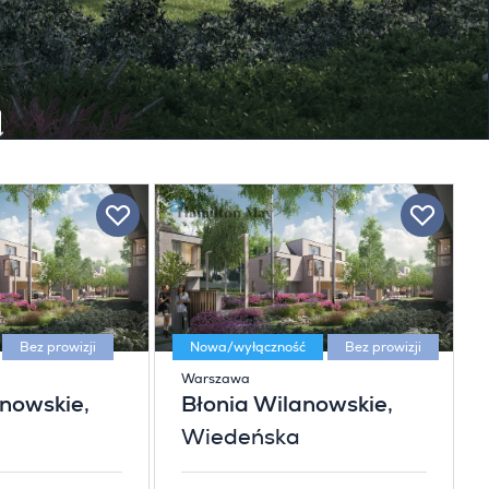
Bez prowizji
Nowa/wyłączność
Bez prowizji
Warszawa
anowskie
,
Błonia Wilanowskie
,
Wiedeńska