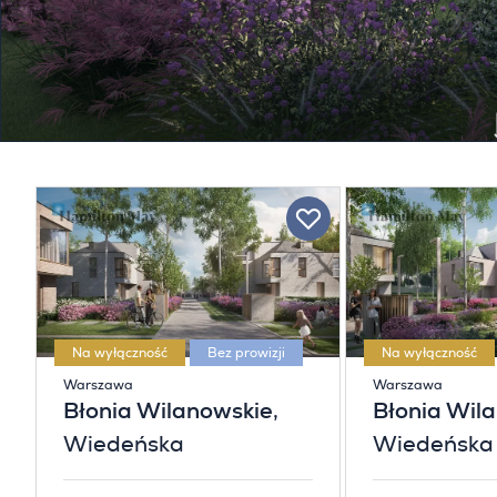
Na wyłączność
Bez prowizji
Na wyłączność
Warszawa
Warszawa
Błonia Wilanowskie
,
Błonia Wil
Wiedeńska
Wiedeńska