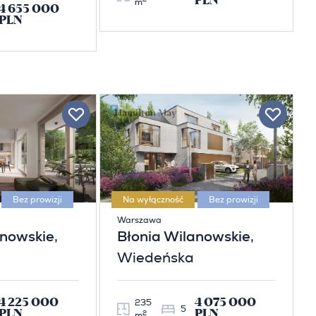
PLN
m
4 655 000
PLN
Bez prowizji
Na wyłączność
Bez prowizji
Warszawa
anowskie
,
Błonia Wilanowskie
,
Wiedeńska
4 225 000
4 075 000
235
5
PLN
PLN
2
m