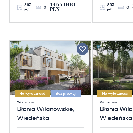
4 655 000
265
265
6
6
PLN
2
2
m
m
Na wyłączność
Bez prowizji
Na wyłączność
Warszawa
Warszawa
Błonia Wilanowskie
,
Błonia Wil
Wiedeńska
Wiedeńska