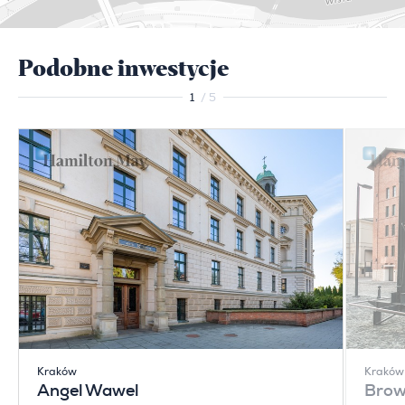
Podobne inwestycje
1
/ 5
Kraków
Kraków
Angel Wawel
Brow