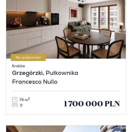
Na wyłączność
Kraków
Grzegórzki
, Pułkownika
Francesco Nullo
2
76 m
1 700 000 PLN
2