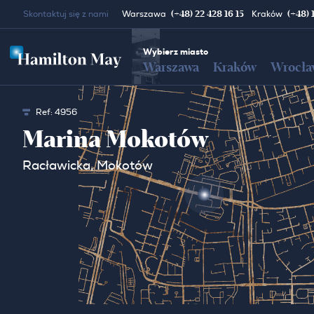
(+48) 22 428 16 15
(+48) 
Skontaktuj się z nami
Warszawa
Kraków
Wybierz miasto
Warszawa
Kraków
Wrocła
Ref:
4956
Marina Mokotów
Racławicka, Mokotów