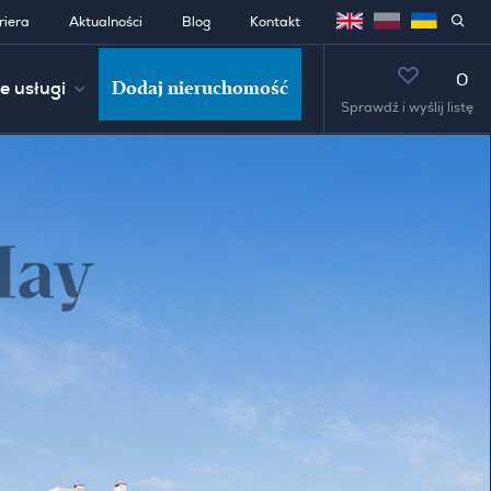
riera
Aktualności
Blog
Kontakt
0
Dodaj nieruchomość
e usługi
Sprawdź i wyślij listę