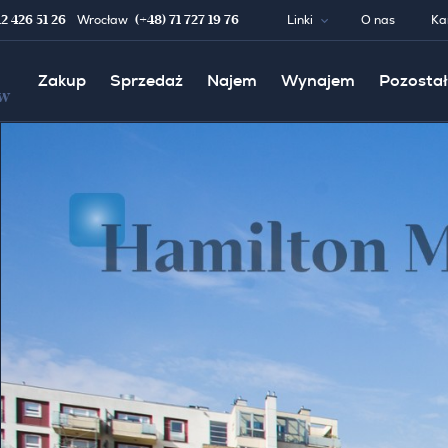
12 426 51 26
(+48) 71 727 19 76
Wrocław
Linki
O nas
Ka
Zakup
Sprzedaż
Najem
Wynajem
Pozostał
w