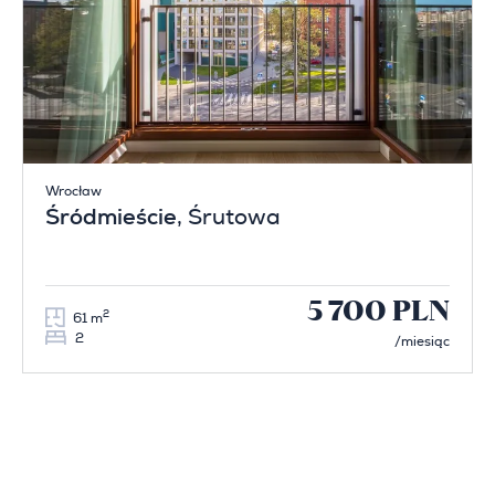
Wrocław
Śródmieście
, Śrutowa
5 700 PLN
2
61 m
2
/miesiąc
Poprzednia
Następna