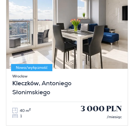
Nowa/wyłączność
Wrocław
Kleczków
, Antoniego
Słonimskiego
3 000 PLN
2
40 m
1
/miesiąc