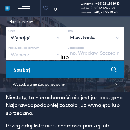
(+48) 22 428 16 15
Warszawa
(+48) 12 426 51 26
0
Kraków
(+48) 71 727 19 76
Wrocław
Hamilton May
Chcę
Typ
Wynająć
Mieszkanie
Maks. odl. od centrum
Lokalizacja
Wybierz
lub
Szukaj
Wyszukiwanie Zaawansowane
Niestety, ta nieruchomość nie jest już dostępna.
Najprawdopodobniej została już wynajęta lub
sprzedana.
Przeglądaj listę nieruchomości poniżej lub