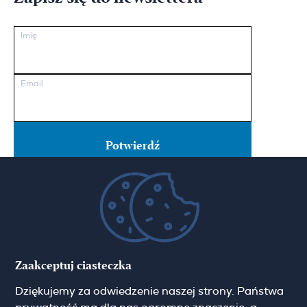
Imię
Email
Pokaż więcej
Zgoda marketingowa
Zaakceptuj ciasteczka
Hamilton May Warszawa
Dziękujemy za odwiedzenie naszej strony. Państwa
Sienna 39
00-121 Warszawa