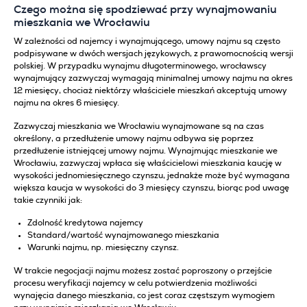
Czego można się spodziewać przy wynajmowaniu
mieszkania we Wrocławiu
W zależności od najemcy i wynajmującego, umowy najmu są często
podpisywane w dwóch wersjach językowych, z prawomocnością wersji
polskiej. W przypadku wynajmu długoterminowego, wrocławscy
wynajmujący zazwyczaj wymagają minimalnej umowy najmu na okres
12 miesięcy, chociaż niektórzy właściciele mieszkań akceptują umowy
najmu na okres 6 miesięcy.
Zazwyczaj mieszkania we Wrocławiu wynajmowane są na czas
określony, a przedłużenie umowy najmu odbywa się poprzez
przedłużenie istniejącej umowy najmu. Wynajmując mieszkanie we
Wrocławiu, zazwyczaj wpłaca się właścicielowi mieszkania kaucję w
wysokości jednomiesięcznego czynszu, jednakże może być wymagana
większa kaucja w wysokości do 3 miesięcy czynszu, biorąc pod uwagę
takie czynniki jak:
Zdolność kredytowa najemcy
Standard/wartość wynajmowanego mieszkania
Warunki najmu, np. miesięczny czynsz.
W trakcie negocjacji najmu możesz zostać poproszony o przejście
procesu weryfikacji najemcy w celu potwierdzenia możliwości
wynajęcia danego mieszkania, co jest coraz częstszym wymogiem