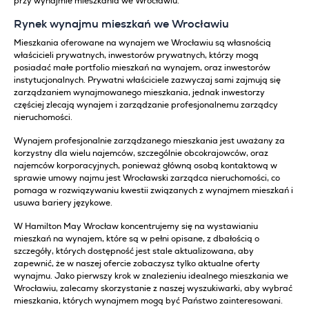
przy wynajmie mieszkania we Wrocławiu.
Rynek wynajmu mieszkań we Wrocławiu
Mieszkania oferowane na wynajem we Wrocławiu są własnością
właścicieli prywatnych, inwestorów prywatnych, którzy mogą
posiadać małe portfolio mieszkań na wynajem, oraz inwestorów
instytucjonalnych. Prywatni właściciele zazwyczaj sami zajmują się
zarządzaniem wynajmowanego mieszkania, jednak inwestorzy
częściej zlecają wynajem i zarządzanie profesjonalnemu zarządcy
nieruchomości.
Wynajem profesjonalnie zarządzanego mieszkania jest uważany za
korzystny dla wielu najemców, szczególnie obcokrajowców, oraz
najemców korporacyjnych, ponieważ główną osobą kontaktową w
sprawie umowy najmu jest Wrocławski zarządca nieruchomości, co
pomaga w rozwiązywaniu kwestii związanych z wynajmem mieszkań i
usuwa bariery językowe.
W Hamilton May Wrocław koncentrujemy się na wystawianiu
mieszkań na wynajem, które są w pełni opisane, z dbałością o
szczegóły, których dostępność jest stale aktualizowana, aby
zapewnić, że w naszej ofercie zobaczysz tylko aktualne oferty
wynajmu. Jako pierwszy krok w znalezieniu idealnego mieszkania we
Wrocławiu, zalecamy skorzystanie z naszej wyszukiwarki, aby wybrać
mieszkania, których wynajmem mogą być Państwo zainteresowani.