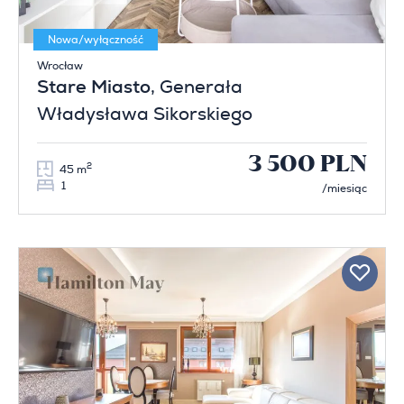
Nowa/wyłączność
Wrocław
Stare Miasto
, Generała
Władysława Sikorskiego
3 500 PLN
2
45 m
1
/miesiąc