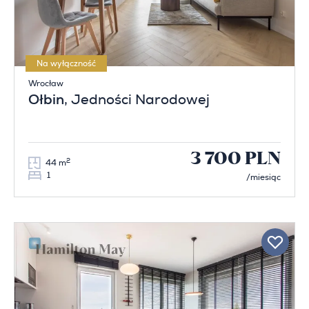
Na wyłączność
Wrocław
Ołbin
, Jedności Narodowej
3 700 PLN
2
44 m
1
/miesiąc