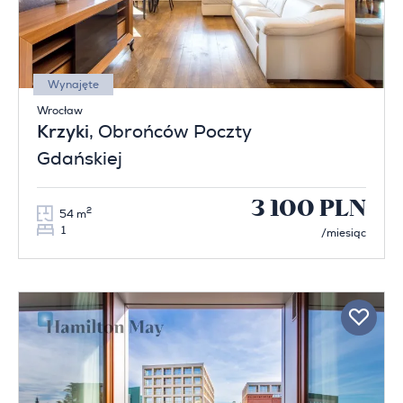
Wynajęte
Wrocław
Krzyki
, Obrońców Poczty
Gdańskiej
3 100 PLN
2
54 m
1
/miesiąc