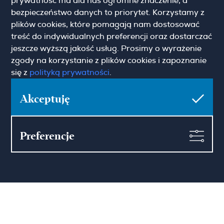
prywatność ma dla nas ogromne znaczenie, a
(+48) 22 428 16 15
bezpieczeństwo danych to priorytet. Korzystamy z
warsaw@hamiltonmay.com
plików cookies, które pomagają nam dostosować
treść do indywidualnych preferencji oraz dostarczać
jeszcze wyższą jakość usług. Prosimy o wyrażenie
zgody na korzystanie z plików cookies i zapoznanie
Hamilton May Kraków
się z
polityką prywatności
.
Cybulskiego 2
31-117 Krakow
Akceptuję
(+48) 12 426 51 26
krakow@hamiltonmay.com
Preferencje
Hamilton May Wrocław
Sikorskiego 26-28
53-656 Wrocław
(+48) 71 727 19 76
wroclaw@hamiltonmay.com