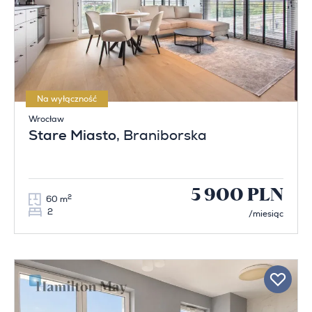
Na wyłączność
Wrocław
Stare Miasto
, Braniborska
5 900 PLN
2
60 m
2
/miesiąc