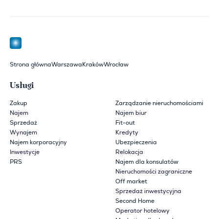
Strona główna
Warszawa
Kraków
Wrocław
Usługi
Zakup
Zarządzanie nieruchomościami
Najem
Najem biur
Sprzedaż
Fit-out
Wynajem
Kredyty
Najem korporacyjny
Ubezpieczenia
Inwestycje
Relokacja
PRS
Najem dla konsulatów
Nieruchomości zagraniczne
Off market
Sprzedaż inwestycyjna
Second Home
Operator hotelowy