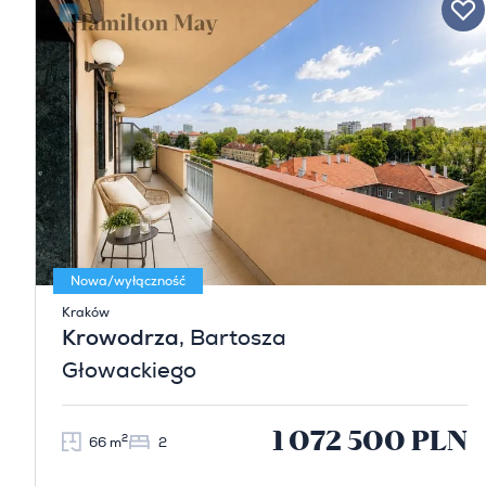
Nowa/wyłączność
Kraków
Krowodrza
, Bartosza
Głowackiego
1 072 500 PLN
2
66 m
2