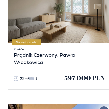
Na wyłączność
Kraków
Prądnik Czerwony
, Pawła
Włodkowica
597 000 PLN
2
50 m
1