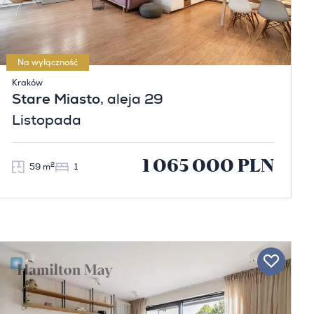
Na wyłączność
Kraków
Stare Miasto
, aleja 29
Listopada
1 065 000 PLN
2
59 m
1