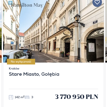
Na wyłączność
Kraków
Stare Miasto
, Gołębia
3 770 950 PLN
2
142 m
3