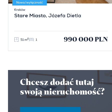
Nowa/wyłączność
Kraków
Stare Miasto
, Józefa Dietla
990 000 PLN
2
51 m
1
Chcesz dodać tutaj
swoją nieruchomość?