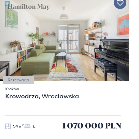
Rezerwacja
Kraków
Krowodrza
, Wrocławska
1 070 000 PLN
2
54 m
2