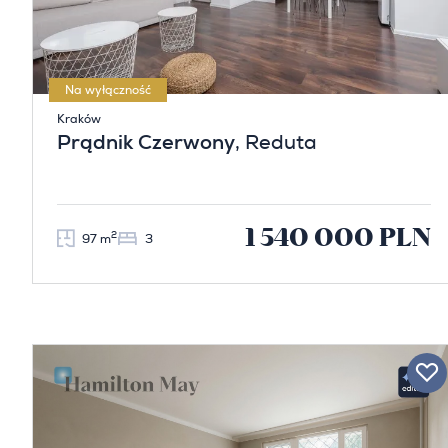
Na wyłączność
Kraków
Prądnik Czerwony
, Reduta
1 540 000 PLN
2
97 m
3