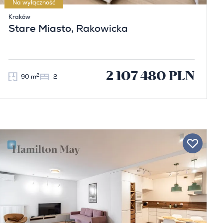
Na wyłączność
Kraków
Stare Miasto
, Rakowicka
2 107 480 PLN
2
90 m
2