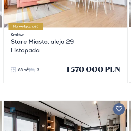
Na wyłączność
Kraków
Stare Miasto
, aleja 29
Listopada
1 570 000 PLN
2
83 m
3