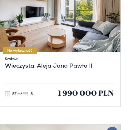
Na wyłączność
Kraków
Wieczysta
, Aleja Jana Pawła II
1 990 000 PLN
2
87 m
3