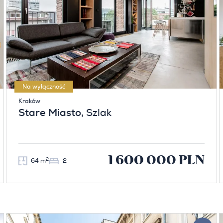
Na wyłączność
Kraków
Stare Miasto
, Szlak
1 600 000 PLN
2
64 m
2