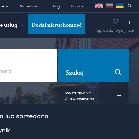
riera
Aktualności
Blog
Kontakt
0
Dodaj nieruchomość
e usługi
Sprawdź i wyślij listę
Szukaj
Wyszukiwanie
Zaawansowane
ta lub sprzedana.
niki.