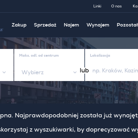
Linki
O nas
Ka
Zakup
Sprzedaż
Najem
Wynajem
Pozostał
w
Maks. odl. od centrum
Lokalizacja
lub
Wybierz
stępna. Najprawdopodobniej została już wynaję
 skorzystaj z wyszukiwarki, by doprecyzować wy