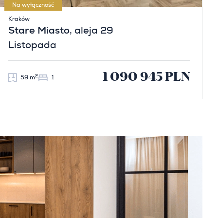
Na wyłączność
Kraków
Stare Miasto
, aleja 29
Listopada
1 090 945 PLN
2
59 m
1