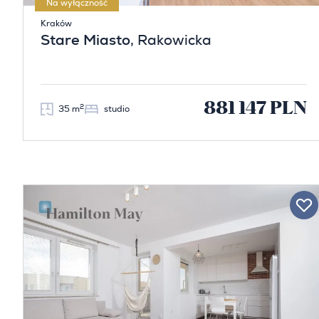
Na wyłączność
Kraków
Stare Miasto
, Rakowicka
881 147 PLN
2
35 m
studio