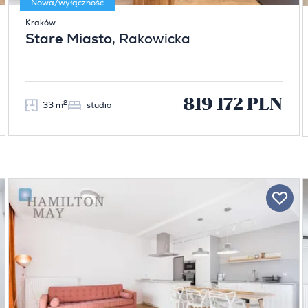
Nowa/wyłączność
Kraków
Stare Miasto
, Rakowicka
819 172 PLN
2
33 m
studio