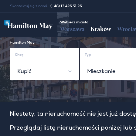
(+48) 12 426 51 26
Skontaktuj się z nami
Wybierz miasto
Kraków
Warszawa
Wrocła
Hamilton May
Chcę
Typ
Kupić
Mieszkanie
Niestety, ta nieruchomość nie jest już do
Przeglądaj listę nieruchomości poniżej lub