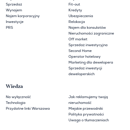
Sprzedaż
Fit-out
Wynajem
Kredyty
Najem korporacyjny
Ubezpieczenia
Inwestycje
Relokacja
PRS
Najem dla konsulatów
Nieruchomości zagraniczne
Off market
Sprzedaż inwestycyjna
Second Home
Operator hotelowy
Marketing dla dewelopera
Sprzedaż inwestycji
deweloperskich
Wiedza
Na wyłączność
Jak reklamujemy twoją
Technologia
nieruchomość
Przydatne linki Warszawa
Miejskie przewodniki
Polityka prywatności
Uwaga o tłumaczeniach