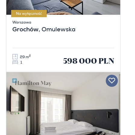
Na wyłączność
Warszawa
Grochów
, Omulewska
2
29 m
598 000 PLN
1