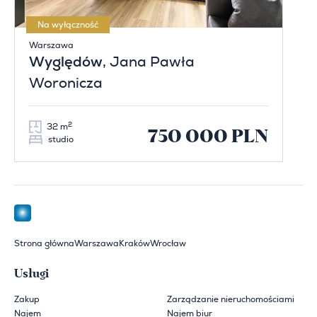
Na wyłączność
Warszawa
Wyględów
, Jana Pawła
Woronicza
2
32 m
750 000 PLN
studio
Strona główna
Warszawa
Kraków
Wrocław
Usługi
Zakup
Zarządzanie nieruchomościami
Najem
Najem biur