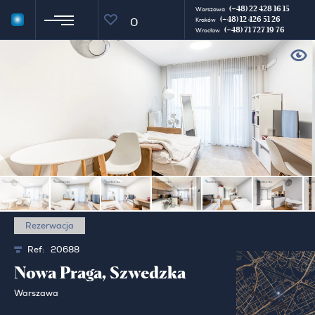
(+48) 22 428 16 15
Warszawa
(+48) 12 426 51 26
0
Kraków
(+48) 71 727 19 76
Wrocław
Rezerwacja
Ref:
20688
Nowa Praga, Szwedzka
Warszawa