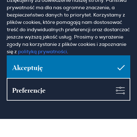
Dziękujemy za odwiedzenie naszej strony. Państwa
prywatność ma dla nas ogromne znaczenie, a
Pokaż więcej
Zgoda marketingowa
bezpieczeństwo danych to priorytet. Korzystamy z
plików cookies, które pomagają nam dostosować
treść do indywidualnych preferencji oraz dostarczać
jeszcze wyższą jakość usług. Prosimy o wyrażenie
zgody na korzystanie z plików cookies i zapoznanie
Hamilton May Warszawa
się z
polityką prywatności
.
Sienna 39
00-121 Warszawa
Akceptuję
(+48) 22 428 16 15
warsaw@hamiltonmay.com
Preferencje
Hamilton May Kraków
Cybulskiego 2
31-117 Krakow
(+48) 12 426 51 26
krakow@hamiltonmay.com