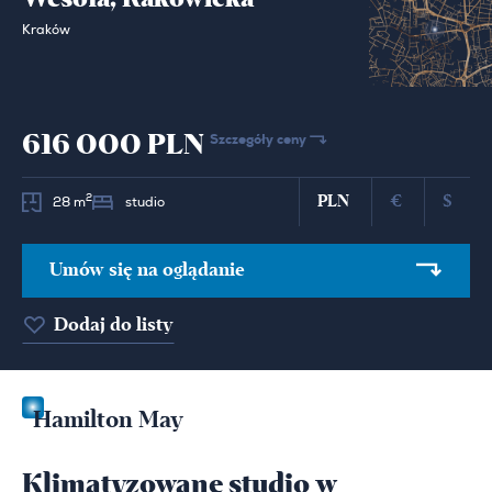
Kraków
616 000 PLN
Szczegóły ceny
PLN
€
$
2
28 m
studio
Umów się na oglądanie
Dodaj do listy
Hamilton May
Klimatyzowane studio w