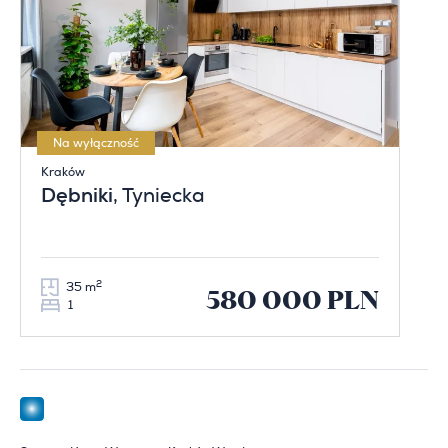
Na wyłączność
Kraków
Dębniki
, Tyniecka
2
35 m
580 000 PLN
1