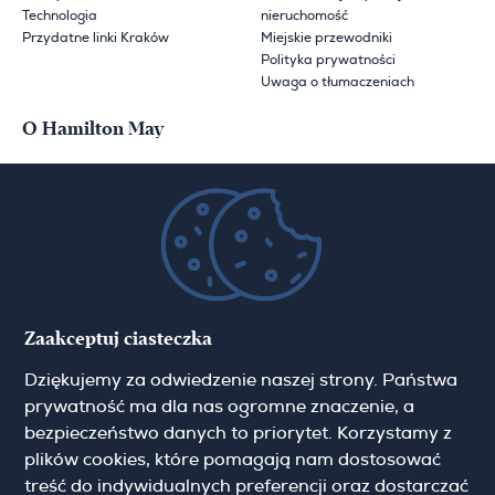
Technologia
nieruchomość
Przydatne linki Kraków
Miejskie przewodniki
Polityka prywatności
Uwaga o tłumaczeniach
O Hamilton May
O nas
Aktualności
Kariera
Blog
Kontakt
Zaakceptuj ciasteczka
Zapisz się do newslettera
Dziękujemy za odwiedzenie naszej strony. Państwa
prywatność ma dla nas ogromne znaczenie, a
Imię
bezpieczeństwo danych to priorytet. Korzystamy z
plików cookies, które pomagają nam dostosować
treść do indywidualnych preferencji oraz dostarczać
Email