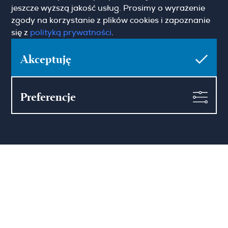
jeszcze wyższą jakość usług. Prosimy o wyrażenie
zgody na korzystanie z plików cookies i zapoznanie
się z
polityką prywatności
.
Akceptuję
Pokaż więcej
Zgoda marketingowa
Preferencje
Hamilton May Warszawa
Sienna 39
00-121 Warszawa
(+48) 22 428 16 15
warsaw@hamiltonmay.com