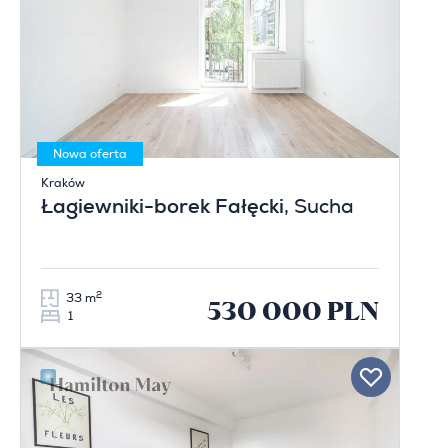
Nowa oferta
Kraków
Łagiewniki-borek Fałęcki
, Sucha
2
33 m
530 000 PLN
1