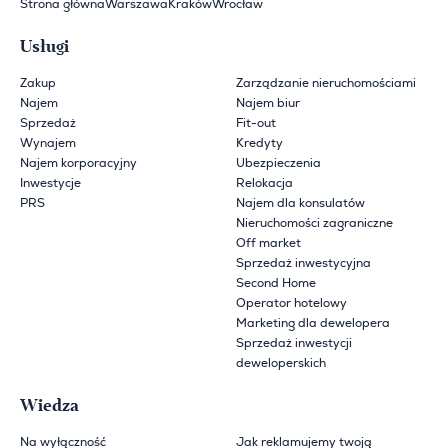
Strona główna
Warszawa
Kraków
Wrocław
Usługi
Zakup
Zarządzanie nieruchomościami
Najem
Najem biur
Sprzedaż
Fit-out
Wynajem
Kredyty
Najem korporacyjny
Ubezpieczenia
Inwestycje
Relokacja
PRS
Najem dla konsulatów
Nieruchomości zagraniczne
Off market
Sprzedaż inwestycyjna
Second Home
Operator hotelowy
Marketing dla dewelopera
Sprzedaż inwestycji
deweloperskich
Wiedza
Na wyłączność
Jak reklamujemy twoją