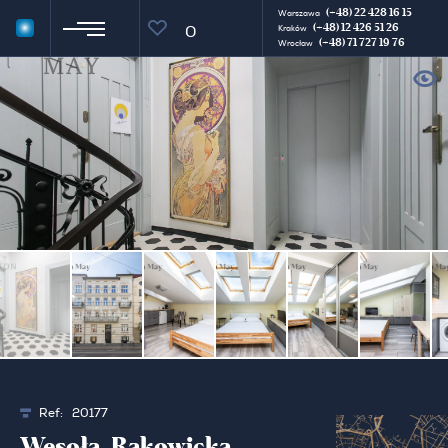
(+48) 22 428 16 15
Warszawa
(+48) 12 426 51 26
0
Kraków
(+48) 71 727 19 76
Wrocław
Ref:
20177
Wesoła, Rakowicka