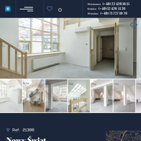
(+48) 22 428 16 15
Warszawa
(+48) 12 426 51 26
0
Kraków
(+48) 71 727 19 76
Wrocław
Ref:
21386
Nowy Świat