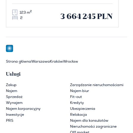
2
123 m
3 664 245 PLN
2
Strona główna
Warszawa
Kraków
Wrocław
Usługi
Zakup
Zarządzanie nieruchomościami
Najem
Najem biur
Sprzedaż
Fit-out
Wynajem
Kredyty
Najem korporacyjny
Ubezpieczenia
Inwestycje
Relokacja
PRS
Najem dla konsulatów
Nieruchomości zagraniczne
Off market