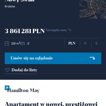
Kraków
3 861 281 PLN
Szczegóły ceny
PLN
€
$
2
116 m
2
Umów się na oglądanie
Dodaj do listy
Hamilton May
Apartament w nowej, prestiżowej