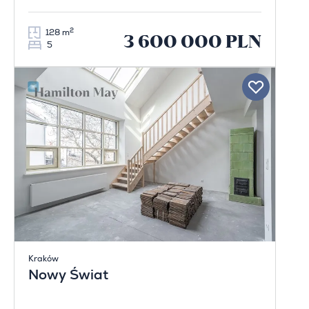
2
128 m
3 600 000 PLN
5
Kraków
Nowy Świat