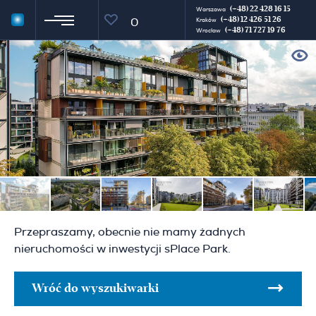
(+48) 22 428 16 15
Warszawa
(+48) 12 426 51 26
0
Kraków
(+48) 71 727 19 76
Wrocław
Przepraszamy, obecnie nie mamy żadnych
nieruchomości w inwestycji sPlace Park.
Wróć do wyszukiwarki