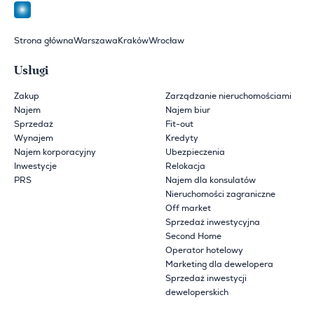
Strona główna
Warszawa
Kraków
Wrocław
Usługi
Zakup
Zarządzanie nieruchomościami
Najem
Najem biur
Sprzedaż
Fit-out
Wynajem
Kredyty
Najem korporacyjny
Ubezpieczenia
Inwestycje
Relokacja
PRS
Najem dla konsulatów
Nieruchomości zagraniczne
Off market
Sprzedaż inwestycyjna
Second Home
Operator hotelowy
Marketing dla dewelopera
Sprzedaż inwestycji
deweloperskich