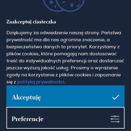
Hamilton May Kraków
Zaakceptuj ciasteczka
Cybulskiego 2
Dziękujemy za odwiedzenie naszej strony. Państwa
31-117 Krakow
(+48) 12 426 51 26
prywatność ma dla nas ogromne znaczenie, a
krakow@hamiltonmay.com
bezpieczeństwo danych to priorytet. Korzystamy z
plików cookies, które pomagają nam dostosować
treść do indywidualnych preferencji oraz dostarczać
jeszcze wyższą jakość usług. Prosimy o wyrażenie
zgody na korzystanie z plików cookies i zapoznanie
Hamilton May Wrocław
się z
polityką prywatności
.
Sikorskiego 26-28
53-656 Wrocław
Akceptuję
(+48) 71 727 19 76
wroclaw@hamiltonmay.com
Preferencje