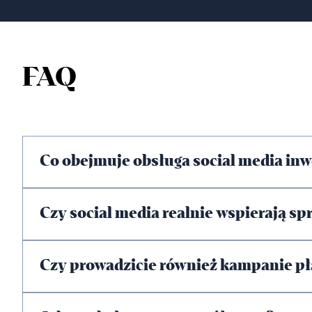
FAQ
Co obejmuje obsługa social media inw
Zakres dopasowujemy indywidualnie do p
Czy social media realnie wspierają sp
contentu, prowadzenie profili oraz plan
Tak. Budujemy zainteresowanie ofertą, 
Czy prowadzicie również kampanie pł
działania wspierające lead generation.
Tak. Uzupełniamy działania organiczne k