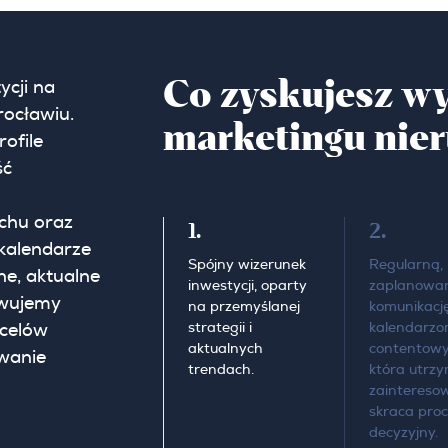
Co zyskujesz wy
cji na
rocławiu.
marketingu nie
ofile
ść
chu oraz
1.
2.
 kalendarze
Spójny wizerunek
Regularną,
ne, aktualne
inwestycji, oparty
zaplanowa
owujemy
na przemyślanej
komunikację
strategii i
kalendarz
 celów
aktualnych
contentow
wanie
trendach.
która utrzy
zainteresow
skraca pro
decyzyjny.