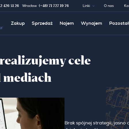
12 426 51 26
(+48) 71 727 19 76
Wrocław
Linki
O nas
Ka
Zakup
Sprzedaż
Najem
Wynajem
Pozostał
w
realizujemy cele
l mediach
Brak spójnej strategii, jasn