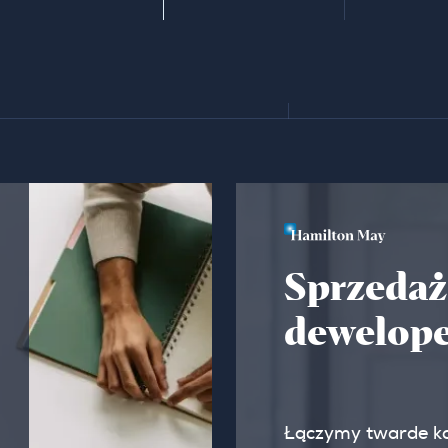
Sprzedaż
dewelope
Łączymy twarde k