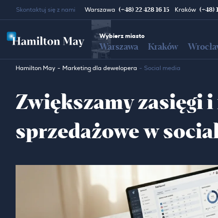
(+48) 22 428 16 15
(+48) 
Skontaktuj się z nami
Warszawa
Kraków
Wybierz miasto
Warszawa
Kraków
Wrocła
Hamilton May
Marketing dla dewelopera
Social media
Zwiększamy zasięgi i 
sprzedażowe w socia