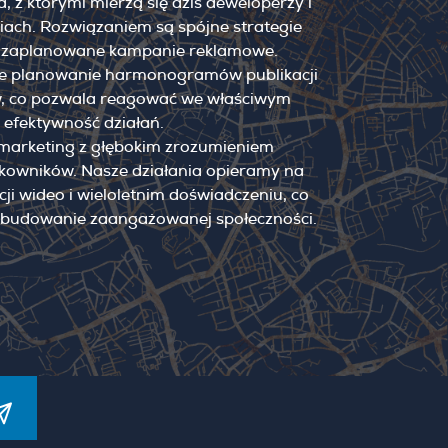
, z którymi mierzą się dziś deweloperzy i
iach. Rozwiązaniem są spójne strategie
ie zaplanowane kampanie reklamowe.
zne planowanie harmonogramów publikacji
ów, co pozwala reagować we właściwym
efektywność działań.
marketing z głębokim zrozumieniem
kowników. Nasze działania opieramy na
i wideo i wieloletnim doświadczeniu, co
zbudowanie zaangażowanej społeczności.