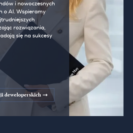
endów i nowoczesnych
h o AI. Wspieramy
trudniejszych
ając rozwiązania,
ładają się na sukcesy
ji deweloperskich