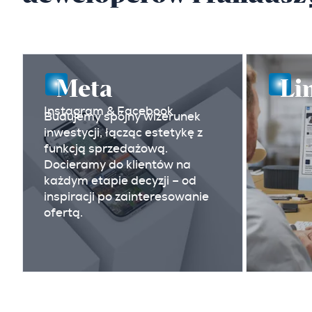
Meta
Li
Instagram & Facebook
Budujemy spójny wizerunek
inwestycji, łącząc estetykę z
funkcją sprzedażową.
Docieramy do klientów na
każdym etapie decyzji – od
inspiracji po zainteresowanie
ofertą.