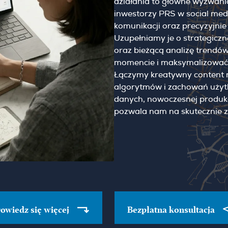
działania to główne wyzwania
inwestorzy PRS w social med
komunikacji oraz precyzyjn
Uzupełniamy je o strategic
oraz bieżącą analizę trend
momencie i maksymalizować 
Łączymy kreatywny content 
algorytmów i zachowań użyt
danych, nowoczesnej produkcj
pozwala nam na skutecznie 
owiedz się więcej
Bezpłatna konsultacja