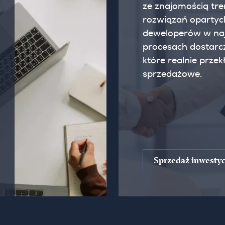
ze znajomością tr
rozwiązań opartyc
deweloperów w naj
procesach dostarcz
które realnie przek
sprzedażowe.
Sprzedaż inwestyc