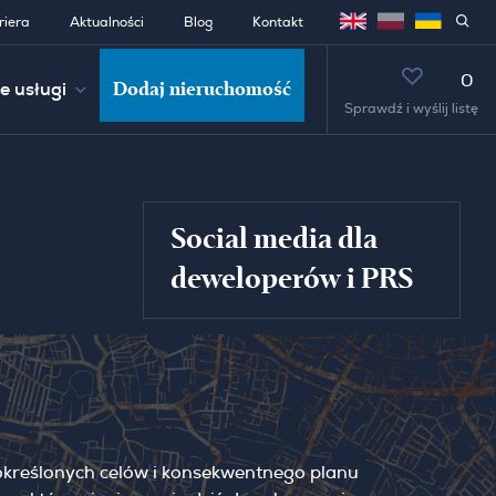
riera
Aktualności
Blog
Kontakt
0
Dodaj nieruchomość
e usługi
Sprawdź i wyślij listę
Social media dla
deweloperów i PRS
o określonych celów i konsekwentnego planu