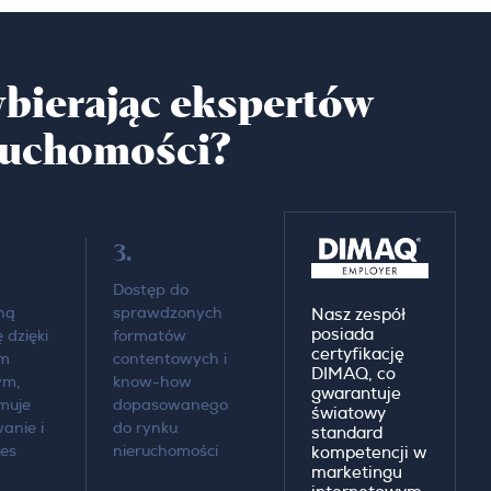
bierając ekspertów
ruchomości?
3.
Dostęp do
ną
sprawdzonych
Nasz zespół
posiada
 dzięki
formatów
certyfikację
om
contentowych i
DIMAQ, co
ym,
know-how
gwarantuje
muje
dopasowanego
światowy
anie i
do rynku
standard
ces
nieruchomości
kompetencji w
marketingu