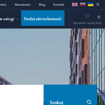
riera
Aktualności
Blog
Kontakt
0
Dodaj nieruchomość
e usługi
Sprawdź i wyślij listę
Szukaj