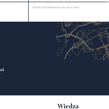
Gdzie dowiedziałaś/eś się o nas?
ci
Wiedza