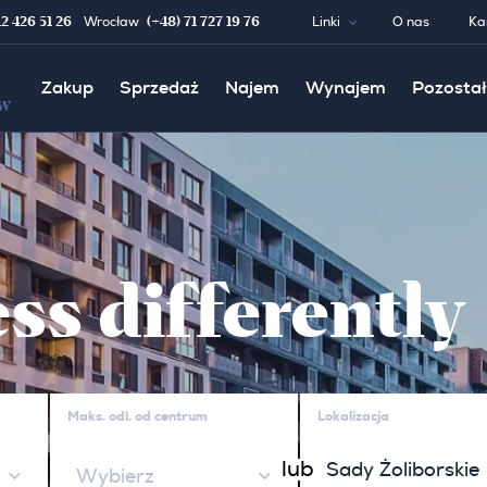
12 426 51 26
(+48) 71 727 19 76
Wrocław
Linki
O nas
Ka
Zakup
Sprzedaż
Najem
Wynajem
Pozostał
w
ss differently
Maks. odl. od centrum
Lokalizacja
lub
Wybierz