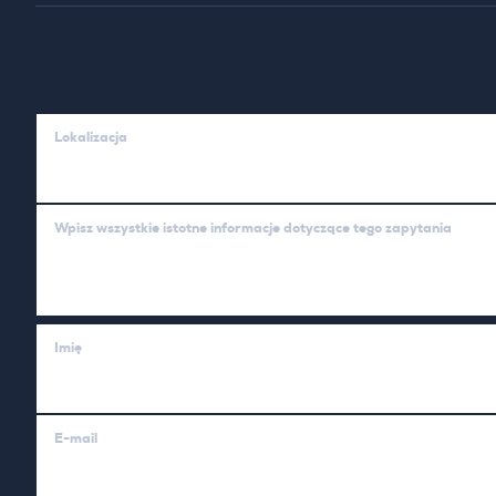
Lokalizacja
Wpisz wszystkie istotne informacje dotyczące tego zapytania
Imię
E-mail