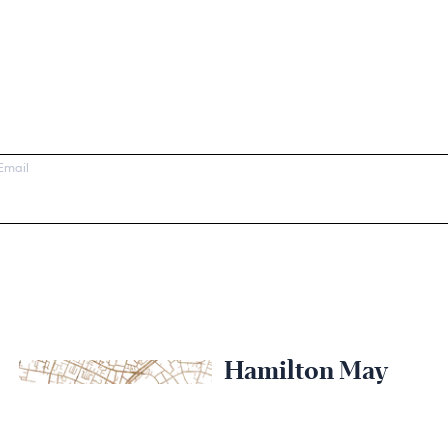
Email
Hamilton May
Kraków