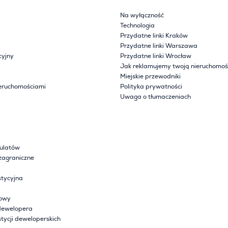
Na wyłączność
Technologia
Przydatne linki Kraków
Przydatne linki Warszawa
cyjny
Przydatne linki Wrocław
Jak reklamujemy twoją nieruchomoś
Miejskie przewodniki
eruchomościami
Polityka prywatności
Uwaga o tłumaczeniach
sulatów
zagraniczne
tycyjna
lowy
dewelopera
tycji deweloperskich