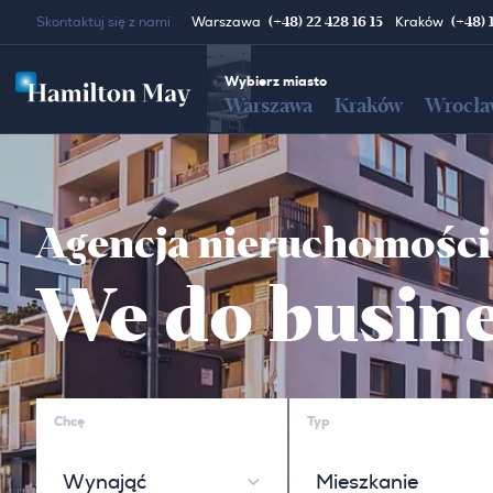
(+48) 22 428 16 15
(+48) 
Skontaktuj się z nami
Warszawa
Kraków
Wybierz miasto
Warszawa
Kraków
Wrocła
Agencja nieruchomości
We do busine
Chcę
Typ
Wynająć
Mieszkanie