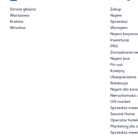
Strona główna
Zakup
Warszawa
Najem
Kraków
Sprzedaż
Wrocław
Wynajem
Najem korpora
Inwestycje
PRS
Zarządzanie ni
Najem biur
Fit-out
Kredyty
Ubezpieczenia
Relokacja
Najem dla kon
Nieruchomości 
Off market
Sprzedaż inwes
Second Home
Operator hote
Marketing dla 
Sprzedaż inwes