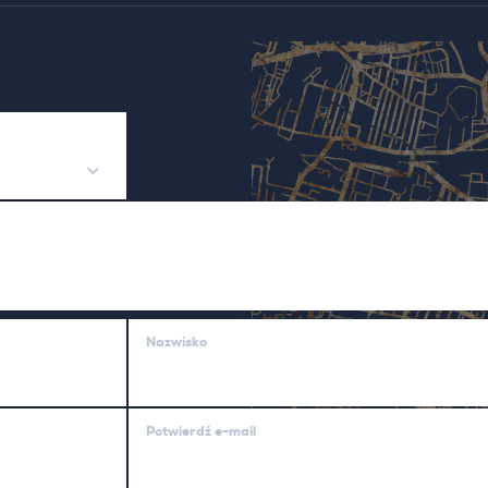
Nazwisko
Potwierdź e-mail