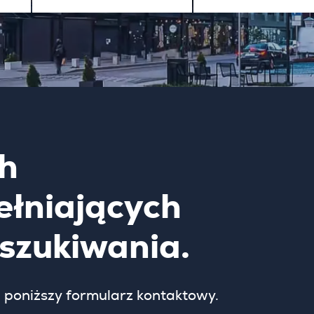
h
ełniających
yszukiwania.
 poniższy formularz kontaktowy.