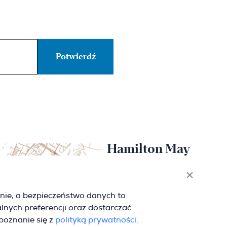
Hamilton May
Wrocław
Sikorskiego 26-28
nie, a bezpieczeństwo danych to
53-656 Wrocław
lnych preferencji oraz dostarczać
(+48) 71 727 19 76
wroclaw@hamiltonmay.com
apoznanie się z
polityką prywatności
.