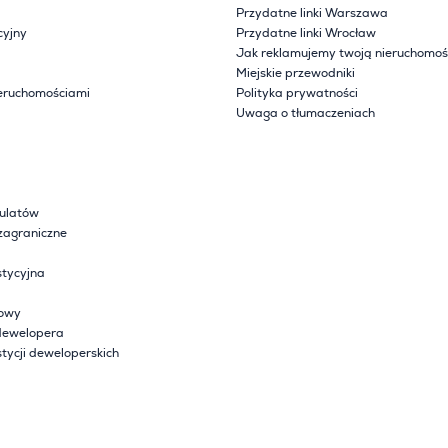
Przydatne linki Warszawa
cyjny
Przydatne linki Wrocław
Jak reklamujemy twoją nieruchomoś
Miejskie przewodniki
eruchomościami
Polityka prywatności
Uwaga o tłumaczeniach
sulatów
zagraniczne
tycyjna
lowy
dewelopera
tycji deweloperskich