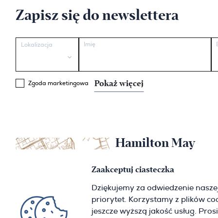
Zapisz się do newslettera
Imię
Lokalizacja
Pokaż więcej
Zgoda marketingowa
Hamilton May
Warszawa
Zaakceptuj ciasteczka
Sienna 39
Dziękujemy za odwiedzenie nasze
00-121 Warszawa
priorytet. Korzystamy z plików c
(+48) 22 428 16 15
warsaw@hamiltonmay.com
jeszcze wyższą jakość usług. Pros