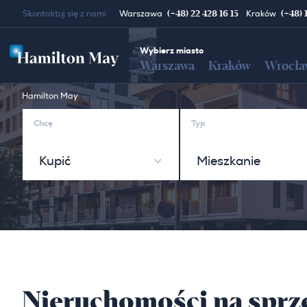
(+48) 22 428 16 15
(+48) 
Skontaktuj się z nami
Warszawa
Kraków
Wybierz miasto
Warszawa
Kraków
Wrocła
Hamilton May
Chcę
Typ
Kupić
Mieszkanie
Nieruchomości na sprze