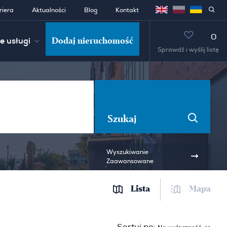
riera
Aktualności
Blog
Kontakt
0
Dodaj nieruchomość
e usługi
Sprawdź i wyślij listę
Szukaj
Wyszukiwanie
Zaawansowane
Lista
Mapa