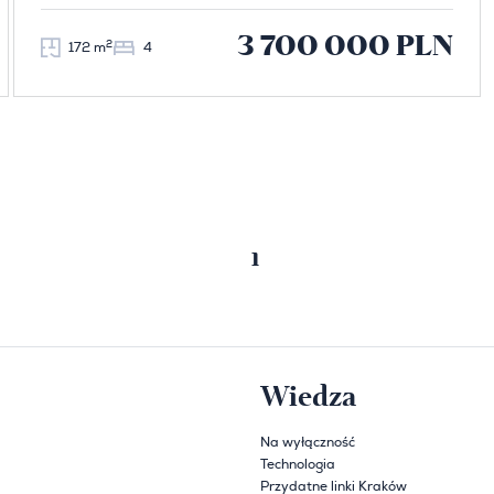
3 700 000 PLN
2
172 m
4
1
Poprzednia strona
Następna strona
Wiedza
Na wyłączność
Technologia
Przydatne linki Kraków