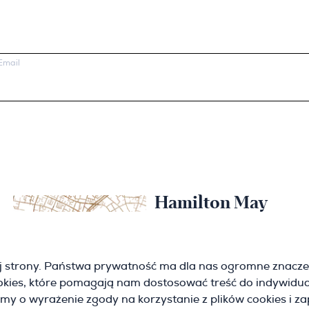
Email
Hamilton May
Kraków
Cybulskiego 2
j strony. Państwa prywatność ma dla nas ogromne znacze
31-117 Krakow
ookies, które pomagają nam dostosować treść do indywidua
(+48) 12 426 51 26
krakow@hamiltonmay.com
imy o wyrażenie zgody na korzystanie z plików cookies i z