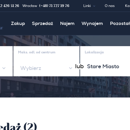
12 426 51 26
(+48) 71 727 19 76
Wrocław
Linki
O nas
Ka
Zakup
Sprzedaż
Najem
Wynajem
Pozostał
w
Maks. odl. od centrum
Lokalizacja
lub
Wybierz
daż (2)