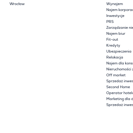
Wrocław
Wynajem
Najem korpora
Inwestycje
PRS
Zarządzanie ni
Najem biur
Fit-out
Kredyty
Ubezpieczenia
Relokacja
Najem dla kon
Nieruchomości 
Off market
Sprzedaż inwes
Second Home
Operator hote
Marketing dla 
Sprzedaż inwes