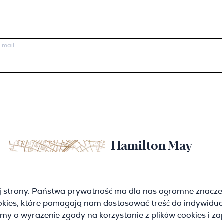
Email
Hamilton May
Kraków
Cybulskiego 2
j strony. Państwa prywatność ma dla nas ogromne znacze
31-117 Krakow
ookies, które pomagają nam dostosować treść do indywidua
(+48) 12 426 51 26
krakow@hamiltonmay.com
imy o wyrażenie zgody na korzystanie z plików cookies i z