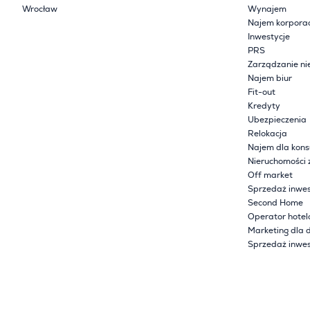
Wrocław
Wynajem
Najem korpora
Inwestycje
PRS
Zarządzanie ni
Najem biur
Fit-out
Kredyty
Ubezpieczenia
Relokacja
Najem dla kon
Nieruchomości 
Off market
Sprzedaż inwes
Second Home
Operator hote
Marketing dla 
Sprzedaż inwes