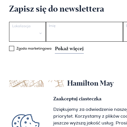
Zapisz się do newslettera
Imię
Lokalizacja
Pokaż więcej
Zgoda marketingowa
Hamilton May
Warszawa
Zaakceptuj ciasteczka
Sienna 39
Dziękujemy za odwiedzenie nasze
00-121 Warszawa
priorytet. Korzystamy z plików c
(+48) 22 428 16 15
warsaw@hamiltonmay.com
jeszcze wyższą jakość usług. Pros