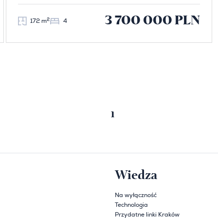
3 700 000 PLN
2
172 m
4
1
Poprzednia strona
Następna strona
Wiedza
Na wyłączność
Technologia
Przydatne linki Kraków