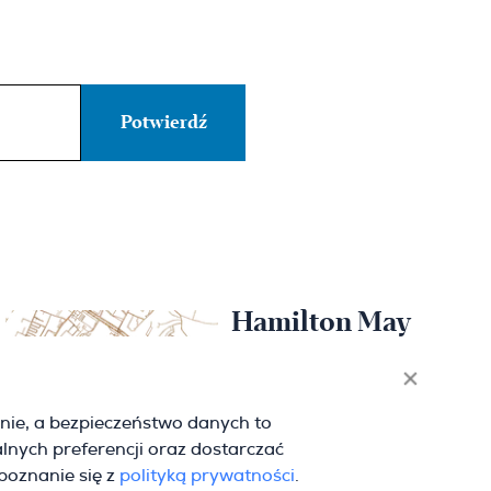
Hamilton May
Wrocław
Sikorskiego 26-28
nie, a bezpieczeństwo danych to
53-656 Wrocław
lnych preferencji oraz dostarczać
(+48) 71 727 19 76
wroclaw@hamiltonmay.com
apoznanie się z
polityką prywatności
.