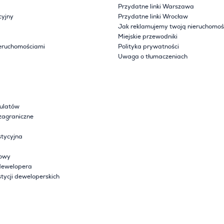
Przydatne linki Warszawa
cyjny
Przydatne linki Wrocław
Jak reklamujemy twoją nieruchomoś
Miejskie przewodniki
eruchomościami
Polityka prywatności
Uwaga o tłumaczeniach
sulatów
zagraniczne
tycyjna
lowy
dewelopera
tycji deweloperskich