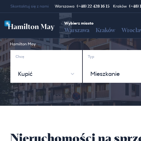
(+48) 22 428 16 15
(+48) 
Skontaktuj się z nami
Warszawa
Kraków
Wybierz miasto
Warszawa
Kraków
Wrocła
Hamilton May
Chcę
Typ
Kupić
Mieszkanie
Nieruchomości na sprze