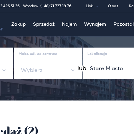
12 426 51 26
(+48) 71 727 19 76
Wrocław
Linki
O nas
Ka
Zakup
Sprzedaż
Najem
Wynajem
Pozostał
w
Maks. odl. od centrum
Lokalizacja
lub
Wybierz
daż (2)