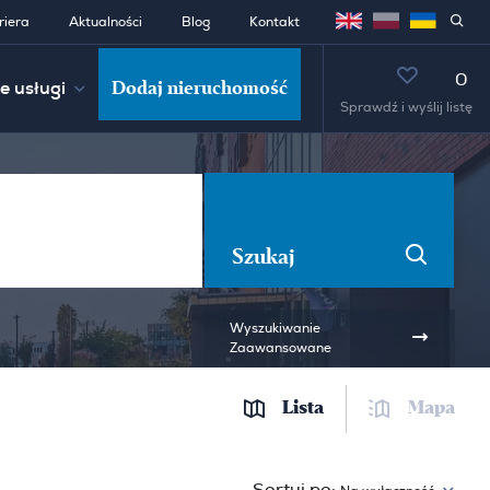
riera
Aktualności
Blog
Kontakt
0
Dodaj nieruchomość
e usługi
Sprawdź i wyślij listę
Szukaj
Wyszukiwanie
Zaawansowane
Lista
Mapa