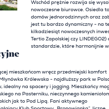
Wschód prężnie rozwija się wy
nowoczesne biurowce. Osiedla tak
domów jednorodzinnych oraz za
jest tu bardzo dynamiczny - na t
kilkadziesiąt nowoczesnych inwes
Tertio Zapolskiej czy LINDEGO2)
standardzie, które harmonijnie wp
cyjne
jącej mieszkańcom wręcz przedmiejski komfort
k Młynówka Królewska - najdłuższy park w Pols
w, idealny na spacery i jogging. Mieszkańcy mo
kiego na Pasterniku, nieczynnego kamienioło
kich jak to Pod Lipą. Fani aktywnego
ałający Klub Sportowy „Bronowianka”, liczne