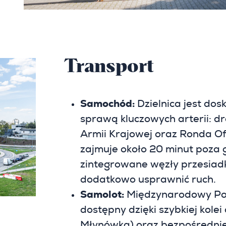
Transport
Samochód:
Dzielnica jest do
sprawą kluczowych arterii: dro
Armii Krajowej oraz Ronda Of
zajmuje około 20 minut poza 
zintegrowane węzły przesiad
dodatkowo usprawnić ruch.
Samolot:
Międzynarodowy Port
dostępny dzięki szybkiej kole
Młynówka) oraz bezpośredniej