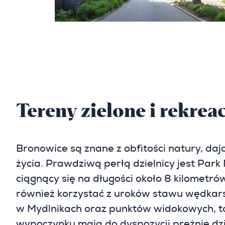
Tereny zielone i rekrea
Bronowice są znane z obfitości natury, da
życia. Prawdziwą perłą dzielnicy jest Par
ciągnący się na długości około 8 kilometró
również korzystać z uroków stawu wędkars
w Mydlnikach oraz punktów widokowych, ta
wypoczynku mają do dyspozycji prężnie dzi