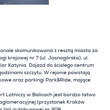
skonale skomunikowana z resztą miasta za
gi krajowej nr 7 (ul. Jasnogórska), ul.
iar Katynia. Dojazd do ścisłego centrum
godzinami szczytu. W rejonie powstają
kowe oraz parkingi Park&Ride, mające
 Lotniczy w Balicach jest bardzo łatwo
i aglomeracyjnej (przystanek Kraków
 linii autobusowej nr 208.