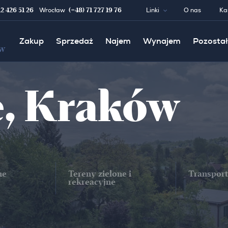
12 426 51 26
(+48) 71 727 19 76
Wrocław
Linki
O nas
Ka
Zakup
Sprzedaż
Najem
Wynajem
Pozostał
w
, Kraków
ne
Tereny zielone i
Transport
rekreacyjne