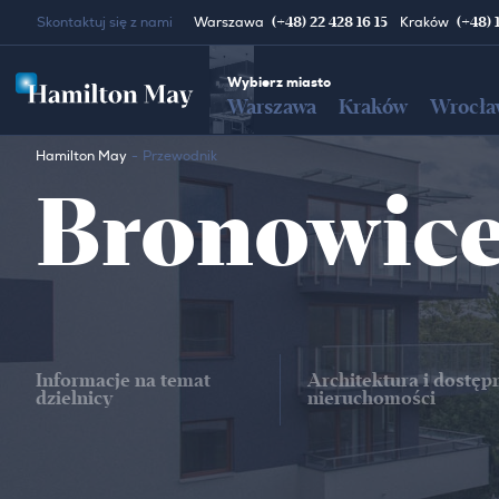
(+48) 22 428 16 15
(+48) 
Skontaktuj się z nami
Warszawa
Kraków
Wybierz miasto
Warszawa
Kraków
Wrocła
Hamilton May
Przewodnik
Bronowice
Informacje na temat
Architektura i dostęp
dzielnicy
nieruchomości