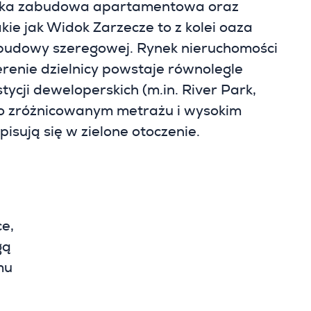
soka zabudowa apartamentowa oraz
ie jak Widok Zarzecze to z kolei oaza
budowy szeregowej. Rynek nieruchomości
erenie dzielnicy powstaje równolegle
tycji deweloperskich (m.in. River Park,
 o zróżnicowanym metrażu i wysokim
isują się w zielone otoczenie.
ce,
gą
mu