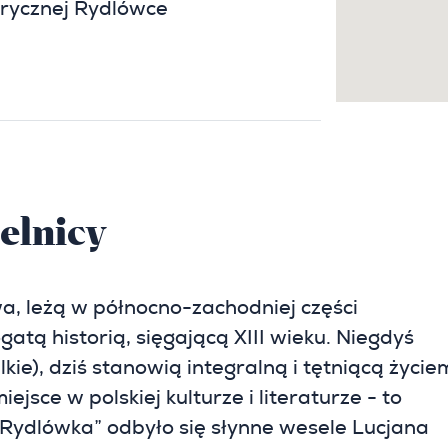
orycznej Rydlówce
elnicy
a, leżą w północno-zachodniej części
gatą historią, sięgającą XIII wieku. Niegdyś
ie), dziś stanowią integralną i tętniącą życie
jsce w polskiej kulturze i literaturze - to
Rydlówka” odbyło się słynne wesele Lucjana