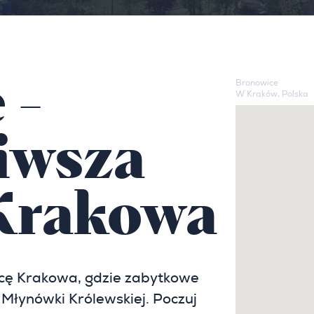
 -
Bronowice
W Kraków, Polska
iwsza
 Krakowa
icę Krakowa, gdzie zabytkowe
 Młynówki Królewskiej. Poczuj