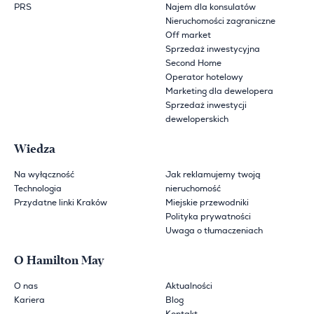
PRS
Najem dla konsulatów
Nieruchomości zagraniczne
Off market
Sprzedaż inwestycyjna
Second Home
Operator hotelowy
Marketing dla dewelopera
Sprzedaż inwestycji
deweloperskich
Wiedza
Na wyłączność
Jak reklamujemy twoją
Technologia
nieruchomość
Przydatne linki Kraków
Miejskie przewodniki
Polityka prywatności
Uwaga o tłumaczeniach
O Hamilton May
O nas
Aktualności
Kariera
Blog