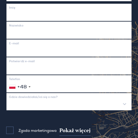
Imię
Nazwisko
E-mail
Potwierdź e-mail
Telefon
+48
Gdzie dowiedziałaś/eś się o nas?
Pokaż więcej
Zgoda marketingowa