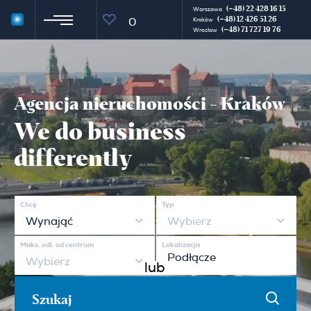
(+48) 22 428 16 15
Warszawa
(+48) 12 426 51 26
0
Kraków
(+48) 71 727 19 76
Wrocław
Agencja nieruchomości - Kraków
We do business
differently
Chcę
Typ
Wynająć
Wybierz
Maks. odl. od centrum
Lokalizacja
Wybierz
lub
Szukaj