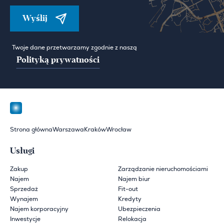
Wyślij
Twoje dane przetwarzamy zgodnie z naszą
Polityką prywatności
Strona główna
Warszawa
Kraków
Wrocław
Usługi
Zakup
Zarządzanie nieruchomościami
Najem
Najem biur
Sprzedaż
Fit-out
Wynajem
Kredyty
Najem korporacyjny
Ubezpieczenia
Inwestycje
Relokacja