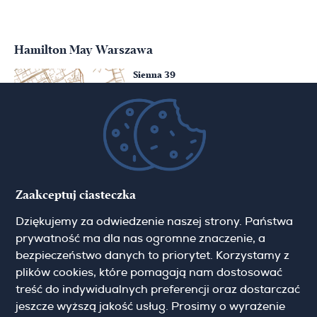
Hamilton May Warszawa
Sienna 39
00-121 Warszawa
(+48) 22 428 16 15
warsaw@hamiltonmay.com
Hamilton May Kraków
Zaakceptuj ciasteczka
Cybulskiego 2
Dziękujemy za odwiedzenie naszej strony. Państwa
31-117 Krakow
(+48) 12 426 51 26
prywatność ma dla nas ogromne znaczenie, a
krakow@hamiltonmay.com
bezpieczeństwo danych to priorytet. Korzystamy z
plików cookies, które pomagają nam dostosować
treść do indywidualnych preferencji oraz dostarczać
jeszcze wyższą jakość usług. Prosimy o wyrażenie