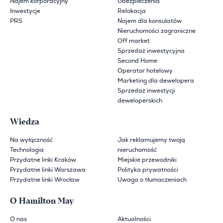
Najem korporacyjny
Ubezpieczenia
Inwestycje
Relokacja
PRS
Najem dla konsulatów
Nieruchomości zagraniczne
Off market
Sprzedaż inwestycyjna
Second Home
Operator hotelowy
Marketing dla dewelopera
Sprzedaż inwestycji
deweloperskich
Wiedza
Na wyłączność
Jak reklamujemy twoją
Technologia
nieruchomość
Przydatne linki Kraków
Miejskie przewodniki
Przydatne linki Warszawa
Polityka prywatności
Przydatne linki Wrocław
Uwaga o tłumaczeniach
O Hamilton May
O nas
Aktualności