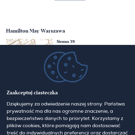
Hamilton May Warszawa
Sienna 39
00-121 Warszawa
(+48) 22 428 16 15
warsaw@hamiltonmay.com
Hamilton May Kraków
Zaakceptuj ciasteczka
Cybulskiego 2
Dziękujemy za odwiedzenie naszej strony. Państwa
31-117 Krakow
(+48) 12 426 51 26
prywatność ma dla nas ogromne znaczenie, a
krakow@hamiltonmay.com
bezpieczeństwo danych to priorytet. Korzystamy z
plików cookies, które pomagają nam dostosować
treść do indywidualnych preferencji oraz dostarczać