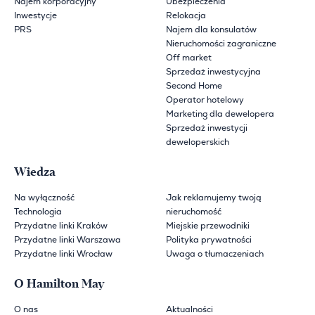
Najem korporacyjny
Ubezpieczenia
Inwestycje
Relokacja
PRS
Najem dla konsulatów
Nieruchomości zagraniczne
Off market
Sprzedaż inwestycyjna
Second Home
Operator hotelowy
Marketing dla dewelopera
Sprzedaż inwestycji
deweloperskich
Wiedza
Na wyłączność
Jak reklamujemy twoją
Technologia
nieruchomość
Przydatne linki Kraków
Miejskie przewodniki
Przydatne linki Warszawa
Polityka prywatności
Przydatne linki Wrocław
Uwaga o tłumaczeniach
O Hamilton May
O nas
Aktualności