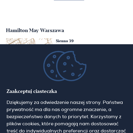
Hamilton May Warszawa
Sienna 39
00-121 Warszawa
(+48) 22 428 16 15
warsaw@hamiltonmay.com
Hamilton May Kraków
Zaakceptuj ciasteczka
Cybulskiego 2
Dziękujemy za odwiedzenie naszej strony. Państwa
31-117 Krakow
(+48) 12 426 51 26
prywatność ma dla nas ogromne znaczenie, a
krakow@hamiltonmay.com
bezpieczeństwo danych to priorytet. Korzystamy z
plików cookies, które pomagają nam dostosować
treść do indywidualnych preferencji oraz dostarczać