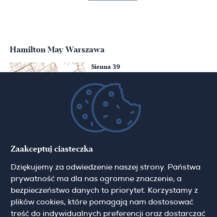
Hamilton May Warszawa
Sienna 39
00-121 Warszawa
(+48) 22 428 16 15
warsaw@hamiltonmay.com
Hamilton May Kraków
Zaakceptuj ciasteczka
Cybulskiego 2
Dziękujemy za odwiedzenie naszej strony. Państwa
31-117 Krakow
(+48) 12 426 51 26
prywatność ma dla nas ogromne znaczenie, a
krakow@hamiltonmay.com
bezpieczeństwo danych to priorytet. Korzystamy z
plików cookies, które pomagają nam dostosować
treść do indywidualnych preferencji oraz dostarczać