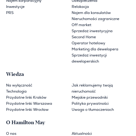
Najem korporacyjny
Ubezpieczenia
Inwestycje
Relokacja
PRS
Najem dla konsulatów
Nieruchomości zagraniczne
Off market
Sprzedaż inwestycyjna
Second Home
Operator hotelowy
Marketing dla dewelopera
Sprzedaż inwestycji
deweloperskich
Wiedza
Na wyłączność
Jak reklamujemy twoją
Technologia
nieruchomość
Przydatne linki Kraków
Miejskie przewodniki
Przydatne linki Warszawa
Polityka prywatności
Przydatne linki Wrocław
Uwaga o tłumaczeniach
O Hamilton May
O nas
Aktualności