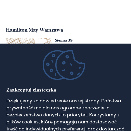
Hamilton May Warszawa
Sienna 39
00-121 Warszawa
(+48) 22 428 16 15
warsaw@hamiltonmay.com
Hamilton May Kraków
Zaakceptuj ciasteczka
Cybulskiego 2
Dziękujemy za odwiedzenie naszej strony. Państwa
31-117 Krakow
(+48) 12 426 51 26
prywatność ma dla nas ogromne znaczenie, a
krakow@hamiltonmay.com
bezpieczeństwo danych to priorytet. Korzystamy z
plików cookies, które pomagają nam dostosować
treść do indywidualnych preferencji oraz dostarczać