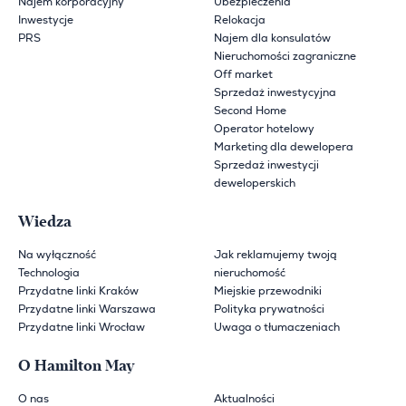
Najem korporacyjny
Ubezpieczenia
Inwestycje
Relokacja
PRS
Najem dla konsulatów
Nieruchomości zagraniczne
Off market
Sprzedaż inwestycyjna
Second Home
Operator hotelowy
Marketing dla dewelopera
Sprzedaż inwestycji
deweloperskich
Wiedza
Na wyłączność
Jak reklamujemy twoją
Technologia
nieruchomość
Przydatne linki Kraków
Miejskie przewodniki
Przydatne linki Warszawa
Polityka prywatności
Przydatne linki Wrocław
Uwaga o tłumaczeniach
O Hamilton May
O nas
Aktualności