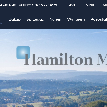
12 426 51 26
(+48) 71 727 19 76
Wrocław
Linki
O nas
Ka
Zakup
Sprzedaż
Najem
Wynajem
Pozostał
w