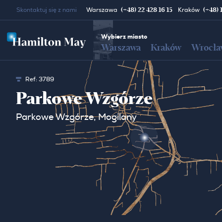
(+48) 22 428 16 15
(+48) 
Skontaktuj się z nami
Warszawa
Kraków
Wybierz miasto
Warszawa
Kraków
Wrocła
Ref:
3789
Parkowe Wzgórze
Parkowe Wzgórze, Mogilany