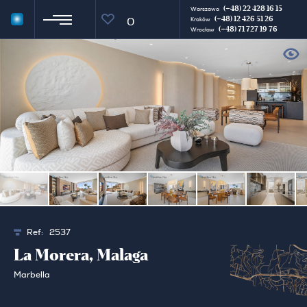
(+48) 22 428 16 15
Warszawa
(+48) 12 426 51 26
0
Kraków
(+48) 71 727 19 76
Wrocław
Ref:
2537
La Morera, Malaga
Marbella