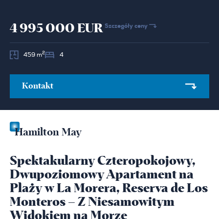
4 995 000 EUR
Szczegóły ceny
2
459 m
4
Kontakt
Hamilton May
Spektakularny Czteropokojowy,
Dwupoziomowy Apartament na
Plaży w La Morera, Reserva de Los
Monteros – Z Niesamowitym
Widokiem na Morze