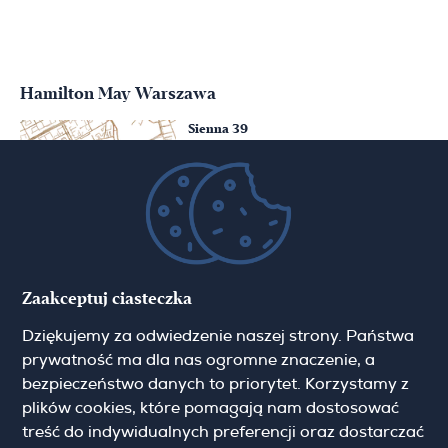
Hamilton May Warszawa
Sienna 39
00-121 Warszawa
(+48) 22 428 16 15
warsaw@hamiltonmay.com
Hamilton May Kraków
Zaakceptuj ciasteczka
Cybulskiego 2
Dziękujemy za odwiedzenie naszej strony. Państwa
31-117 Krakow
(+48) 12 426 51 26
prywatność ma dla nas ogromne znaczenie, a
krakow@hamiltonmay.com
bezpieczeństwo danych to priorytet. Korzystamy z
plików cookies, które pomagają nam dostosować
treść do indywidualnych preferencji oraz dostarczać