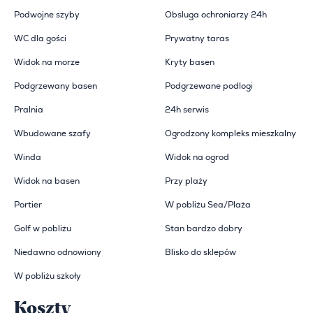
Podwojne szyby
Obsluga ochroniarzy 24h
WC dla gości
Prywatny taras
Widok na morze
Kryty basen
Podgrzewany basen
Podgrzewane podlogi
Pralnia
24h serwis
Wbudowane szafy
Ogrodzony kompleks mieszkalny
Winda
Widok na ogrod
Widok na basen
Przy plaży
Portier
W pobliżu Sea/Plaża
Golf w pobliżu
Stan bardzo dobry
Niedawno odnowiony
Blisko do sklepów
W pobliżu szkoły
Koszty