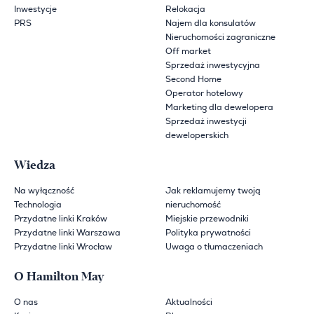
Inwestycje
Relokacja
PRS
Najem dla konsulatów
Nieruchomości zagraniczne
Off market
Sprzedaż inwestycyjna
Second Home
Operator hotelowy
Marketing dla dewelopera
Sprzedaż inwestycji
deweloperskich
Wiedza
Na wyłączność
Jak reklamujemy twoją
Technologia
nieruchomość
Przydatne linki Kraków
Miejskie przewodniki
Przydatne linki Warszawa
Polityka prywatności
Przydatne linki Wrocław
Uwaga o tłumaczeniach
O Hamilton May
O nas
Aktualności