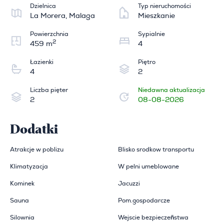
Dzielnica
Typ nieruchomości
La Morera, Malaga
Mieszkanie
Powierzchnia
Sypialnie
2
459 m
4
Łazienki
Piętro
4
2
Liczba pięter
Niedawna aktualizacja
2
08-08-2026
Dodatki
Atrakcje w poblizu
Blisko srodkow transportu
Klimatyzacja
W pelni umeblowane
Kominek
Jacuzzi
Sauna
Pom.gospodarcze
Silownia
Wejscie bezpieczeñstwa